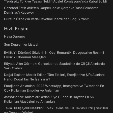
‘Terörsüz Türkiye Yasası’ Teklifi Adalet Komisyonu'nda Kabul Edildi
Gazeteci Fatih Atik'ten Çarpıcı İddia: Çerçeve Yasa Selahattin
Demirtaş'ı Kapsıyor
Dursun Özbek'in Veda Davetine Icardi'den Soğuk Yanıt
Hızlı Erişim
Hava Durumu
Son Depremler Listesi
Evlilik Yıl Dönümü Sözleri! En Özel Romantik, Duygusal ve Resimli
Evlilik Yıl dönümü Mesajları
Rüyada Altın Görmek: Gerçekler de Saadetiniz de Çil Çil Altınlarda
Saklı Olabilir!
Doğal Taşların Merak Edilen Tüm Etkileri, Enerjileri ve Şifa Alanları:
Hangi Doğal Taş Ne İşe Yarar?
Emojilerin Anlamları: 2023 WhatsApp, Instagram ve Twitter'da En
Çok Kullanılan Emojiler ve Anlamları
Atasözleri ve Anlamları: A'dan Z'ye Gündelik Hayatta En Sık
Kullanılan Atasözleri ve Anlamları
Tavla Diziliş Şekli Nasıldır? Erkek Tavlası ve Kız Tavlası Diziliş Şekilleri
ve Oynama Yönleri