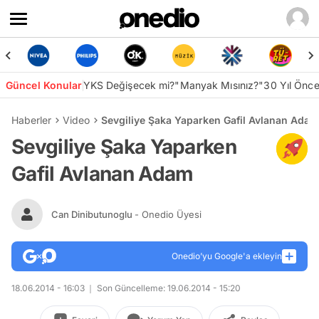
Güncel Konular
YKS Değişecek mi?
"Manyak Mısınız?"
30 Yıl Önc
Haberler
Video
Sevgiliye Şaka Yaparken Gafil Avlanan Adam
Sevgiliye Şaka Yaparken
Gafil Avlanan Adam
Can Dinibutunoglu
- Onedio Üyesi
Onedio’yu Google'a ekleyin
18.06.2014 - 16:03
Son Güncelleme: 19.06.2014 - 15:20