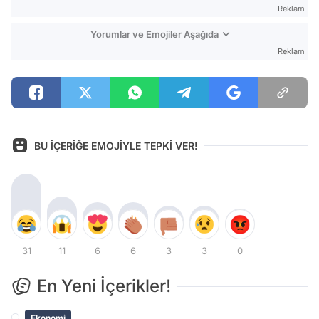
Reklam
Yorumlar ve Emojiler Aşağıda
Reklam
BU İÇERİĞE EMOJİYLE TEPKİ VER!
31
11
6
6
3
3
0
En Yeni İçerikler!
Ekonomi