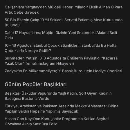
Çalışanlara Yargıtay’dan Müjdeli Haber: Yıllardır Eksik Alınan O Para
Artık Cebe Girecek
50 Bin Bitcoin Çalıp 10 Yıl Sakladı: Serveti Patlamış Mısır Kutusunda
Bulundu
Daha 17 Hayranlarına Müjde! Dizinin Yeni Sezondaki Akıbeti Belli
Oldu
10 – 16 Ağustos İstanbul Çocuk Etkinlikleri: İstanbul'da Bu Hafta
Çocuklarla Nereye Gidilir?
Silinmeden Yetişin: 3-8 Ağustos'ta Ünlülerin Paylaştığı "Kaçarsa
Yazık Olur" Temalı Instagram Hikayeleri
Zodyak'ın En Mükemmeliyetçisi Başak Burcu İçin Hediye Önerileri
Günün Popüler Başlıkları
Beşiktaş-Üsküdar Vapurunda Yaşlı Kadın, Şort Giyen Kadının
Bacağına Bastonla Vurdu!
Türkiye, Arabistan ve Pakistan Arasında Mekke Anlaşması: Birine
Yapılan Saldırı Hepsine Yapılmış Sayılacak
Hasan Can Kaya’nın Konuşanlar Programına Katılan Seyirci
Gözaltına Alınıp Sınır Dışı Edildi