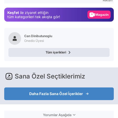
Reklam
Gündem
Keşfet
ile ziyaret ettiğin
Magazin
tüm kategorileri tek akışta gör!
Video
Test
Can Dinibutunoglu
Onedio Üyesi
Tüm içerikleri
Sana Özel Seçtiklerimiz
Daha Fazla Sana Özel İçerikler
Yorumlar Aşağıda