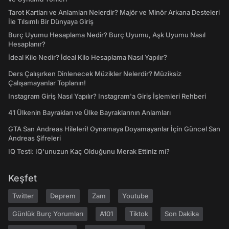
Tarot Kartları ve Anlamları Nelerdir? Majör ve Minör Arkana Desteleri
İle Tılsımlı Bir Dünyaya Giriş
Burç Uyumu Hesaplama Nedir? Burç Uyumu, Aşk Uyumu Nasıl
Hesaplanır?
İdeal Kilo Nedir? İdeal Kilo Hesaplama Nasıl Yapılır?
Ders Çalışırken Dinlenecek Müzikler Nelerdir? Müziksiz
Çalışamayanlar Toplanın!
Instagram Giriş Nasıl Yapılır? Instagram'a Giriş İşlemleri Rehberi
41 Ülkenin Bayrakları ve Ülke Bayraklarının Anlamları
GTA San Andreas Hileleri! Oynamaya Doyamayanlar İçin Güncel San
Andreas Şifreleri
IQ Testi: IQ'unuzun Kaç Olduğunu Merak Ettiniz mi?
Keşfet
Twitter
Deprem
Zam
Youtube
Günlük Burç Yorumları
A101
Tiktok
Son Dakika