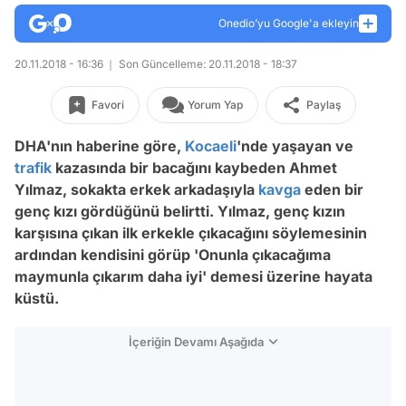
Onedio’yu Google'a ekleyin
20.11.2018 - 16:36
Son Güncelleme: 20.11.2018 - 18:37
Favori
Yorum Yap
Paylaş
DHA'nın
haberine göre,
Kocaeli
'nde yaşayan ve
trafik
kazasında bir bacağını kaybeden Ahmet
Yılmaz, sokakta erkek arkadaşıyla
kavga
eden bir
genç kızı gördüğünü belirtti. Yılmaz, genç kızın
karşısına çıkan ilk erkekle çıkacağını söylemesinin
ardından kendisini görüp 'Onunla çıkacağıma
maymunla çıkarım daha iyi' demesi üzerine hayata
küstü.
İçeriğin Devamı Aşağıda