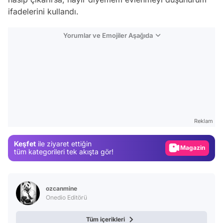
ifadelerini kullandı.
Yorumlar ve Emojiler Aşağıda
Video
Test
Reklam
Gündem
Keşfet
ile ziyaret ettiğin
Magazin
tüm kategorileri tek akışta gör!
Video
Test
ozcanmine
Onedio Editörü
Tüm içerikleri