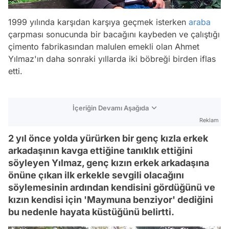
1999 yılında karşıdan karşıya geçmek isterken
araba
çarpması sonucunda bir bacağını kaybeden ve çalıştığı
çimento fabrikasından malulen emekli olan Ahmet
Yılmaz'ın daha sonraki yıllarda iki böbreği birden iflas
etti.
İçeriğin Devamı Aşağıda
Reklam
2 yıl önce yolda yürürken bir genç kızla erkek
arkadaşının kavga ettiğine tanıklık ettiğini
söyleyen Yılmaz, genç kızın erkek arkadaşına
önüne çıkan ilk erkekle sevgili olacağını
söylemesinin ardından kendisini gördüğünü ve
kızın kendisi için 'Maymuna benziyor' dediğini
bu nedenle hayata küstüğünü belirtti.