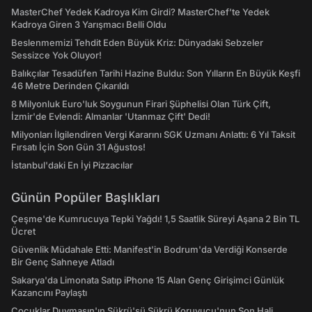
MasterChef Yedek Kadroya Kim Girdi? MasterChef’te Yedek
Kadroya Giren 3 Yarışmacı Belli Oldu
Beslenmemizi Tehdit Eden Büyük Kriz: Dünyadaki Sebzeler
Sessizce Yok Oluyor!
Balıkçılar Tesadüfen Tarihi Hazine Buldu: Son Yılların En Büyük Keşfi
46 Metre Derinden Çıkarıldı
8 Milyonluk Euro'luk Soygunun Firari Şüphelisi Olan Türk Çift,
İzmir'de Evlendi: Almanlar 'Utanmaz Çift' Dedi!
Milyonları İlgilendiren Vergi Kararını SGK Uzmanı Anlattı: 6 Yıl Taksit
Fırsatı İçin Son Gün 31 Ağustos!
İstanbul'daki En İyi Pizzacılar
Günün Popüler Başlıkları
Çeşme'de Kumrucuya Tepki Yağdı! 1,5 Saatlik Süreyi Aşana 2 Bin TL
Ücret
Güvenlik Müdahale Etti: Manifest'in Bodrum'da Verdiği Konserde
Bir Genç Sahneye Atladı
Sakarya'da Limonata Satıp iPhone 15 Alan Genç Girişimci Günlük
Kazancını Paylaştı
Çocuklar Duymasın'ın Şükrü'sü Şükrü Koruyucu'nun Son Hali