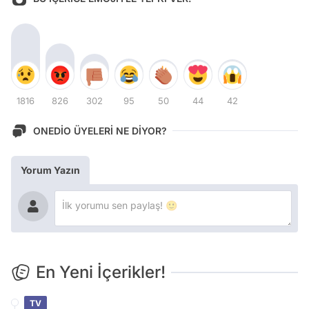
1816
826
302
95
50
44
42
ONEDİO ÜYELERİ NE DİYOR?
Yorum Yazın
En Yeni İçerikler!
TV