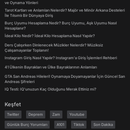
ve Oynama Yönleri
Tarot Kartları ve Anlamları Nelerdir? Majör ve Minör Arkana Desteleri
İle Tılsımlı Bir Dünyaya Giriş
Burç Uyumu Hesaplama Nedir? Burç Uyumu, Aşk Uyumu Nasıl
Hesaplanır?
İdeal Kilo Nedir? İdeal Kilo Hesaplama Nasıl Yapılır?
Ders Çalışırken Dinlenecek Müzikler Nelerdir? Müziksiz
Çalışamayanlar Toplanın!
Instagram Giriş Nasıl Yapılır? Instagram'a Giriş İşlemleri Rehberi
41 Ülkenin Bayrakları ve Ülke Bayraklarının Anlamları
GTA San Andreas Hileleri! Oynamaya Doyamayanlar İçin Güncel San
Andreas Şifreleri
IQ Testi: IQ'unuzun Kaç Olduğunu Merak Ettiniz mi?
Keşfet
Twitter
Deprem
Zam
Youtube
Günlük Burç Yorumları
A101
Tiktok
Son Dakika