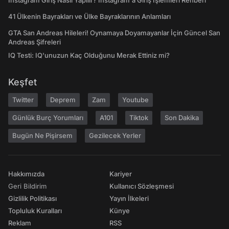
Instagram Giriş Nasıl Yapılır? Instagram'a Giriş İşlemleri Rehberi
41 Ülkenin Bayrakları ve Ülke Bayraklarının Anlamları
GTA San Andreas Hileleri! Oynamaya Doyamayanlar İçin Güncel San
Andreas Şifreleri
IQ Testi: IQ'unuzun Kaç Olduğunu Merak Ettiniz mi?
Keşfet
Twitter
Deprem
Zam
Youtube
Günlük Burç Yorumları
A101
Tiktok
Son Dakika
Bugün Ne Pişirsem
Gezilecek Yerler
Hakkımızda
Kariyer
Geri Bildirim
Kullanıcı Sözleşmesi
Gizlilik Politikası
Yayın İlkeleri
Topluluk Kuralları
Künye
Reklam
RSS