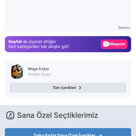
Video
Test
Reklam
Gündem
Keşfet
ile ziyaret ettiğin
Magazin
tüm kategorileri tek akışta gör!
Video
Test
Müge Kakşi
Onedio Üyesi
Tüm içerikleri
Sana Özel Seçtiklerimiz
Daha Fazla Sana Özel İçerikler