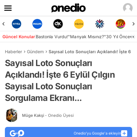
Güncel Konular
Bastonla Vurdu!
"Manyak Mısınız?"
30 Yıl Önce👀
Haberler
Gündem
Sayısal Loto Sonuçları Açıklandı! İşte 6 E
Sayısal Loto Sonuçları
Açıklandı! İşte 6 Eylül Çılgın
Sayısal Loto Sonuçları
Sorgulama Ekranı...
Müge Kakşi
- Onedio Üyesi
Onedio’yu Google'a ekleyin