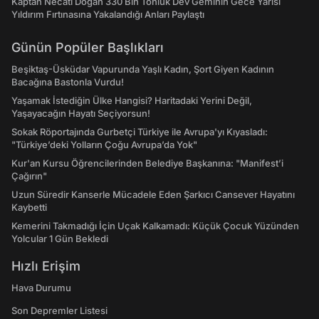
Kaptan Necati Doğan 330 Bin Tonluk Dev Geminin Gece Yarısı
Yıldırım Fırtınasına Yakalandığı Anları Paylaştı
Günün Popüler Başlıkları
Beşiktaş-Üsküdar Vapurunda Yaşlı Kadın, Şort Giyen Kadının
Bacağına Bastonla Vurdu!
Yaşamak İstediğin Ülke Hangisi? Haritadaki Yerini Değil,
Yaşayacağın Hayatı Seçiyorsun!
Sokak Röportajında Gurbetçi Türkiye ile Avrupa'yı Kıyasladı:
"Türkiye’deki Yolların Çoğu Avrupa’da Yok"
Kur'an Kursu Öğrencilerinden Belediye Başkanına: "Manifest’i
Çağırın"
Uzun Süredir Kanserle Mücadele Eden Şarkıcı Cansever Hayatını
Kaybetti
Kemerini Takmadığı İçin Uçak Kalkamadı: Küçük Çocuk Yüzünden
Yolcular 1 Gün Bekledi
Hızlı Erişim
Hava Durumu
Son Depremler Listesi