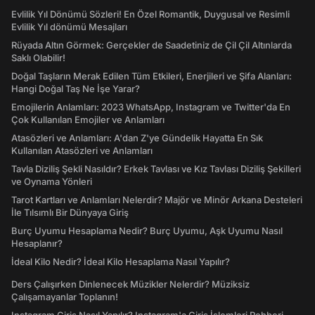
Evlilik Yıl Dönümü Sözleri! En Özel Romantik, Duygusal ve Resimli
Evlilik Yıl dönümü Mesajları
Rüyada Altın Görmek: Gerçekler de Saadetiniz de Çil Çil Altınlarda
Saklı Olabilir!
Doğal Taşların Merak Edilen Tüm Etkileri, Enerjileri ve Şifa Alanları:
Hangi Doğal Taş Ne İşe Yarar?
Emojilerin Anlamları: 2023 WhatsApp, Instagram ve Twitter'da En
Çok Kullanılan Emojiler ve Anlamları
Atasözleri ve Anlamları: A'dan Z'ye Gündelik Hayatta En Sık
Kullanılan Atasözleri ve Anlamları
Tavla Diziliş Şekli Nasıldır? Erkek Tavlası ve Kız Tavlası Diziliş Şekilleri
ve Oynama Yönleri
Tarot Kartları ve Anlamları Nelerdir? Majör ve Minör Arkana Desteleri
İle Tılsımlı Bir Dünyaya Giriş
Burç Uyumu Hesaplama Nedir? Burç Uyumu, Aşk Uyumu Nasıl
Hesaplanır?
İdeal Kilo Nedir? İdeal Kilo Hesaplama Nasıl Yapılır?
Ders Çalışırken Dinlenecek Müzikler Nelerdir? Müziksiz
Çalışamayanlar Toplanın!