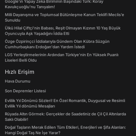
Google'ın Yapay Zeka Biriminin Başındaki Türk: Koray
Kavukçuoğlu'nu Tanıyalım!
Milli Dayanışma ve Toplumsal Bütünleşme Kanun Teklifi Meclis’e
Sunuldu
Ülkü Hilal Çiftçi'nin Babası, Reşit Olmayan Kızının 10 Yaş Büyük
Oyuncuyla Aşk Yaşadığını İddia Etti
Özge Özpirinçci İddialarıyla Gündem Olan Kübra Süzgün
Cumhurbaşkanı Erdoğan'dan Yardım İstedi
LGS Yerleştirmelerinin Ardından Türkiye'nin En Yüksek Puanlı
Liseleri Belli Oldu
Hızlı Erişim
Hava Durumu
Son Depremler Listesi
Evlilik Yıl Dönümü Sözleri! En Özel Romantik, Duygusal ve Resimli
Evlilik Yıl dönümü Mesajları
Rüyada Altın Görmek: Gerçekler de Saadetiniz de Çil Çil Altınlarda
Saklı Olabilir!
Doğal Taşların Merak Edilen Tüm Etkileri, Enerjileri ve Şifa Alanları:
Hangi Doğal Taş Ne İşe Yarar?