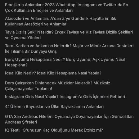
Emojilerin Anlamları: 2023 WhatsApp, Instagram ve Twitter'da En
Çok Kullanılan Emojiler ve Anlamları
Atasözleri ve Anlamları: A'dan Z'ye Gündelik Hayatta En Sık
Kullanılan Atasözleri ve Anlamları
Tavla Diziliş Şekli Nasıldır? Erkek Tavlası ve Kız Tavlası Diziliş Şekilleri
ve Oynama Yönleri
Tarot Kartları ve Anlamları Nelerdir? Majör ve Minör Arkana Desteleri
İle Tılsımlı Bir Dünyaya Giriş
Burç Uyumu Hesaplama Nedir? Burç Uyumu, Aşk Uyumu Nasıl
Hesaplanır?
İdeal Kilo Nedir? İdeal Kilo Hesaplama Nasıl Yapılır?
Ders Çalışırken Dinlenecek Müzikler Nelerdir? Müziksiz
Çalışamayanlar Toplanın!
Instagram Giriş Nasıl Yapılır? Instagram'a Giriş İşlemleri Rehberi
41 Ülkenin Bayrakları ve Ülke Bayraklarının Anlamları
GTA San Andreas Hileleri! Oynamaya Doyamayanlar İçin Güncel San
Andreas Şifreleri
IQ Testi: IQ'unuzun Kaç Olduğunu Merak Ettiniz mi?