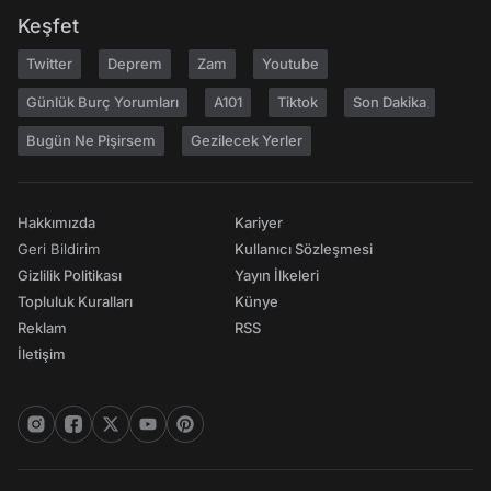
Keşfet
Twitter
Deprem
Zam
Youtube
Günlük Burç Yorumları
A101
Tiktok
Son Dakika
Bugün Ne Pişirsem
Gezilecek Yerler
Hakkımızda
Kariyer
Geri Bildirim
Kullanıcı Sözleşmesi
Gizlilik Politikası
Yayın İlkeleri
Topluluk Kuralları
Künye
Reklam
RSS
İletişim