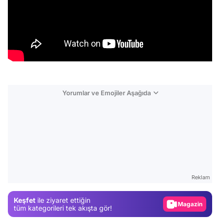
Yorumlar ve Emojiler Aşağıda
Video
Test
Reklam
Gündem
Keşfet
ile ziyaret ettiğin
Magazin
tüm kategorileri tek akışta gör!