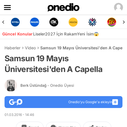
Güncel Konular
Liseler
2027 İçin Rakam
Yeni İsim😱
Haberler
Video
Samsun 19 Mayıs Üniversitesi'den A Capella
Samsun 19 Mayıs
Üniversitesi'den A Capella
Berk Üstündağ
- Onedio Üyesi
Onedio’yu Google'a ekleyin
01.03.2016 - 14:46