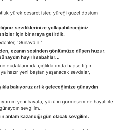
tluk yürek cesaret ister, yüreği güzel dostum
dığınız sevdiklerinize yollayabileceğiniz
sizler için bir araya getirdik.
denler, 'Günaydın '
nden, ezanın sesinden gönlümüze düşen huzur.
naydın hayırlı sabahlar...
un dudaklarımda çığlıklarımda hapsettiğim
ya hazır yeni baştan yaşanacak sevdalar,
şıkla bakıyoruz artık geleceğimize günaydın
lıyorum yeni hayata, yüzünü görmesem de hayalinle
günaydın sevgilim..
ın anlam kazandığı gün olacak sevgilim.