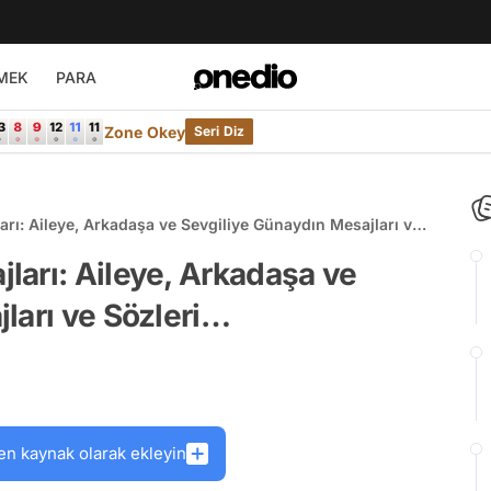
MEK
PARA
Zone Okey
Seri Diz
rı: Aileye, Arkadaşa ve Sevgiliye Günaydın Mesajları ve
arı: Aileye, Arkadaşa ve
ları ve Sözleri…
en kaynak olarak ekleyin