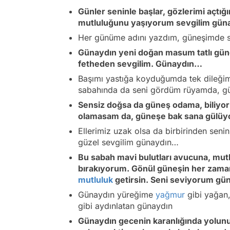
Günler seninle başlar, gözlerimi açtı
mutluluğunu yaşıyorum sevgilim gü
Her günüme adını yazdım, güneşimde se
Günaydın yeni doğan masum tatlı gü
fetheden sevgilim. Günaydın…
Başımı yastığa koyduğumda tek dileği
sabahında da seni gördüm rüyamda, gün
Sensiz doğsa da güneş odama, biliyoru
olamasam da, güneşe bak sana gülüyo
Ellerimiz uzak olsa da birbirinden seni
güzel sevgilim günaydın…
Bu sabah mavi bulutları avucuna, mutl
bırakıyorum. Gönül güneşin her zam
mutluluk
getirsin. Seni seviyorum gün
Günaydın yüreğime
yağmur
gibi yağan,
gibi aydınlatan günaydın
Günaydın gecenin karanlığında yolunu