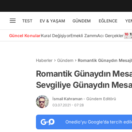
TEST
EV & YAŞAM
GÜNDEM
EĞLENCE
YE
Güncel Konular
Kural Değişiyor
Emekli Zammı
Acı Gerçekler
Haberler
Gündem
Romantik Günaydın Mesajla
Sözleri…
Romantik Günaydın Mesajl
Sevgiliye Günaydın Mesaj
İsmail Kahraman
- Gündem Editörü
03.07.2021 - 07:28
Onedio’yu Google’da tercih edil