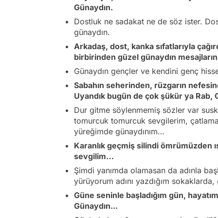
Günaydın.
Dostluk ne sadakat ne de söz ister. Dos
günaydın.
Arkadaş, dost, kanka sıfatlarıyla çağır
birbirinden güzel günaydın mesajlarını 
Günaydın gençler ve kendini genç hisse
Sabahın seherinden, rüzgarın nefesi
Uyandık bugün de çok şükür ya Rab, Gü
Dur gitme söylenmemiş sözler var susk
tomurcuk tomurcuk sevgilerim, çatlama
yüreğimde günaydınım…
Karanlık geçmiş silindi ömrümüzden ı
sevgilim…
Şimdi yanımda olamasan da adınla baş
yürüyorum adını yazdığım sokaklarda, 
Güne seninle başladığım gün, hayatım
Günaydın...