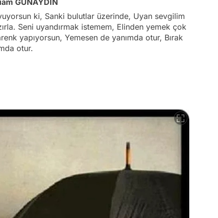
n duam GÜNAYDIN
yuyorsun ki, Sanki bulutlar üzerinde, Uyan sevgilim
azırla. Seni uyandırmak istemem, Elinden yemek çok
garenk yapıyorsun, Yemesen de yanımda otur, Bırak
mda otur.