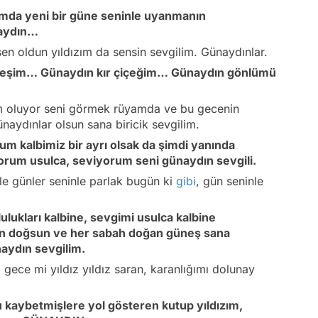
ğımda yeni bir güne seninle uyanmanın
naydın…
n oldun yıldızım da sensin sevgilim. Günaydınlar.
neşim… Günaydın kır çiçeğim… Günaydın gönlümü
m oluyor seni görmek rüyamda ve bu gecenin
aydınlar olsun sana biricik sevgilim.
m kalbimiz bir ayrı olsak da şimdi yanında
rum usulca, seviyorum seni günaydın sevgili.
nle günler seninle parlak bugün ki
gibi
, gün seninle
ulukları kalbine, sevgimi usulca kalbine
an doğsun ve her sabah doğan güneş sana
aydın sevgilim.
 gece mi yıldız yıldız saran, karanlığımı dolunay
 kaybetmişlere yol gösteren kutup yıldızım,