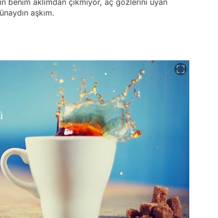
in benim aklımdan çıkmıyor, aç gözlerini uyan
ünaydın aşkım.