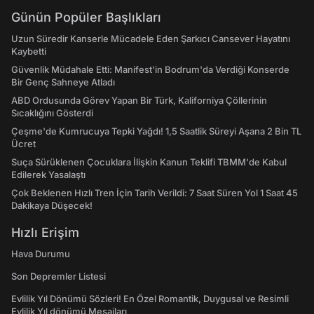
Günün Popüler Başlıkları
Uzun Süredir Kanserle Mücadele Eden Şarkıcı Cansever Hayatını
Kaybetti
Güvenlik Müdahale Etti: Manifest'in Bodrum'da Verdiği Konserde
Bir Genç Sahneye Atladı
ABD Ordusunda Görev Yapan Bir Türk, Kaliforniya Çöllerinin
Sıcaklığını Gösterdi
Çeşme'de Kumrucuya Tepki Yağdı! 1,5 Saatlik Süreyi Aşana 2 Bin TL
Ücret
Suça Sürüklenen Çocuklara İlişkin Kanun Teklifi TBMM'de Kabul
Edilerek Yasalaştı
Çok Beklenen Hızlı Tren İçin Tarih Verildi: 7 Saat Süren Yol 1 Saat 45
Dakikaya Düşecek!
Hızlı Erişim
Hava Durumu
Son Depremler Listesi
Evlilik Yıl Dönümü Sözleri! En Özel Romantik, Duygusal ve Resimli
Evlilik Yıl dönümü Mesajları