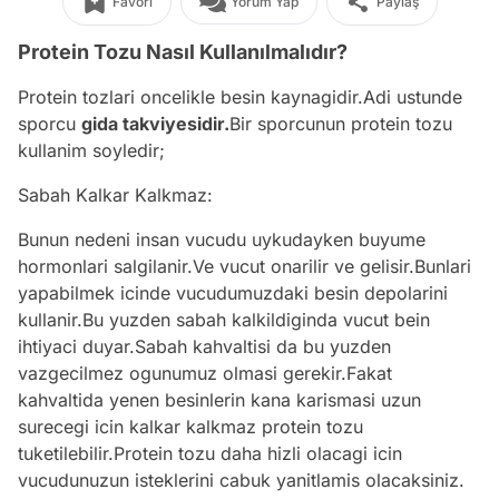
Favori
Yorum Yap
Paylaş
Protein Tozu Nasıl Kullanılmalıdır?
Protein tozlari oncelikle besin kaynagidir.Adi ustunde
sporcu
gida takviyesidir.
Bir sporcunun protein tozu
kullanim soyledir;
Sabah Kalkar Kalkmaz:
Bunun nedeni insan vucudu uykudayken buyume
hormonlari salgilanir.Ve vucut onarilir ve gelisir.Bunlari
yapabilmek icinde vucudumuzdaki besin depolarini
kullanir.Bu yuzden sabah kalkildiginda vucut bein
ihtiyaci duyar.Sabah kahvaltisi da bu yuzden
vazgecilmez ogunumuz olmasi gerekir.Fakat
kahvaltida yenen besinlerin kana karismasi uzun
surecegi icin kalkar kalkmaz protein tozu
tuketilebilir.Protein tozu daha hizli olacagi icin
vucudunuzun isteklerini cabuk yanitlamis olacaksiniz.