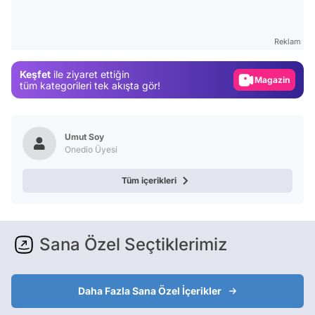
Video
Test
Reklam
Gündem
Keşfet
ile ziyaret ettiğin
Magazin
tüm kategorileri tek akışta gör!
Video
Test
Umut Soy
Onedio Üyesi
Tüm içerikleri
Sana Özel Seçtiklerimiz
Daha Fazla Sana Özel İçerikler