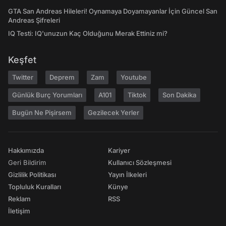
GTA San Andreas Hileleri! Oynamaya Doyamayanlar İçin Güncel San
Andreas Şifreleri
IQ Testi: IQ'unuzun Kaç Olduğunu Merak Ettiniz mi?
Keşfet
Twitter
Deprem
Zam
Youtube
Günlük Burç Yorumları
A101
Tiktok
Son Dakika
Bugün Ne Pişirsem
Gezilecek Yerler
Hakkımızda
Kariyer
Geri Bildirim
Kullanıcı Sözleşmesi
Gizlilik Politikası
Yayın İlkeleri
Topluluk Kuralları
Künye
Reklam
RSS
İletişim