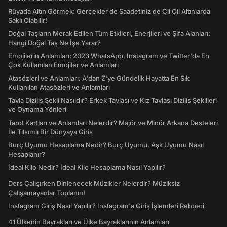
Rüyada Altın Görmek: Gerçekler de Saadetiniz de Çil Çil Altınlarda
Saklı Olabilir!
Doğal Taşların Merak Edilen Tüm Etkileri, Enerjileri ve Şifa Alanları:
Hangi Doğal Taş Ne İşe Yarar?
Emojilerin Anlamları: 2023 WhatsApp, Instagram ve Twitter'da En
Çok Kullanılan Emojiler ve Anlamları
Atasözleri ve Anlamları: A'dan Z'ye Gündelik Hayatta En Sık
Kullanılan Atasözleri ve Anlamları
Tavla Diziliş Şekli Nasıldır? Erkek Tavlası ve Kız Tavlası Diziliş Şekilleri
ve Oynama Yönleri
Tarot Kartları ve Anlamları Nelerdir? Majör ve Minör Arkana Desteleri
İle Tılsımlı Bir Dünyaya Giriş
Burç Uyumu Hesaplama Nedir? Burç Uyumu, Aşk Uyumu Nasıl
Hesaplanır?
İdeal Kilo Nedir? İdeal Kilo Hesaplama Nasıl Yapılır?
Ders Çalışırken Dinlenecek Müzikler Nelerdir? Müziksiz
Çalışamayanlar Toplanın!
Instagram Giriş Nasıl Yapılır? Instagram'a Giriş İşlemleri Rehberi
41 Ülkenin Bayrakları ve Ülke Bayraklarının Anlamları