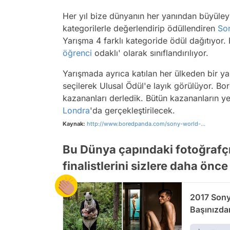
Her yıl bize dünyanın her yanından büyüleyic
kategorilerle değerlendirip ödüllendiren
So
Yarışma 4 farklı kategoride ödül dağıtıyor. 
öğrenci
odaklı' olarak sınıflandırılıyor.
Yarışmada ayrıca katılan her ülkeden bir ya
seçilerek Ulusal Ödül'e layık görülüyor. Bo
kazananları derledik. Bütün kazananların ye
Londra
'da gerçekleştirilecek.
Kaynak:
http://www.boredpanda.com/sony-world-...
Bu Dünya çapındaki fotoğrafçıl
finalistlerini sizlere daha ön
2017 Sony 
Başınızda