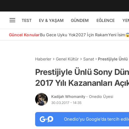
TEST
EV & YAŞAM
GÜNDEM
EĞLENCE
YE
Güncel Konular
Bu Gece Uyku Yok
2027 İçin Rakam
Yeni İsim
Haberler
Genel Kültür
Sanat
Prestijiyle Ünl
Kazananları Açı
Prestijiyle Ünlü Sony Dün
2017 Yılı Kazananları Açı
Kadijah Whomanity
- Onedio Üyesi
30.03.2017 - 14:35
Onedio’yu Google’da tercih edil