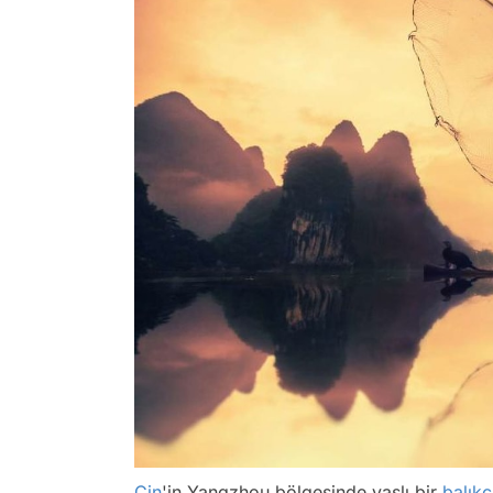
Çin
'in Yangzhou bölgesinde yaşlı bir
balıkç