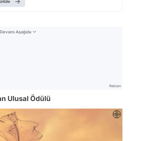
üntüle
n Devamı Aşağıda
Reklam
tan Ulusal Ödülü