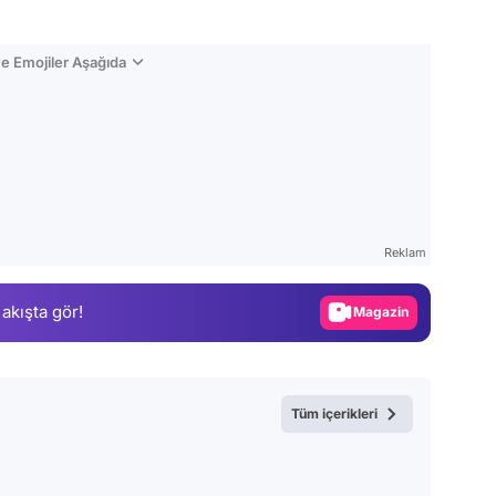
e Emojiler Aşağıda
Video
Test
Reklam
Gündem
 akışta gör!
Magazin
Video
Test
Tüm içerikleri