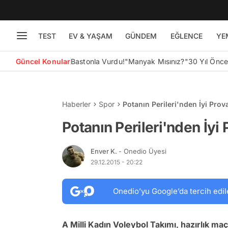
TEST
EV & YAŞAM
GÜNDEM
EĞLENCE
YE
Güncel Konular
Bastonla Vurdu!
"Manyak Mısınız?"
30 Yıl Önc
Haberler
Spor
Potanın Perileri'nden İyi Prov
Potanın Perileri'nden İyi 
Enver K.
- Onedio Üyesi
29.12.2015 - 20:22
Onedio’yu Google’da tercih edil
A Milli Kadın Voleybol Takımı, hazırlık ma