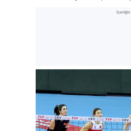
İçeriği