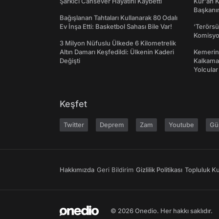
Şarkıcı Cansever Hayatını Kaybetti
Kur'an 
Başkanın
Bağışlanan Tahtaları Kullanarak 80 Odalı
Ev İnşa Etti: Basketbol Sahası Bile Var!
‘Terörsü
Komisyo
3 Milyon Nüfuslu Ülkede 6 Kilometrelik
Altın Damarı Keşfedildi: Ülkenin Kaderi
Kemerini
Değişti
Kalkama
Yolcular
Keşfet
Twitter
Deprem
Zam
Youtube
Gü
Hakkımızda
Geri Bildirim
Gizlilik Politikası
Topluluk Kur
© 2026 Onedio. Her hakkı saklıdır.