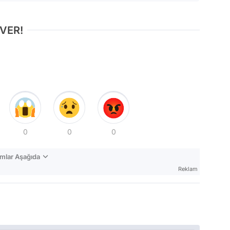
 VER!
0
0
0
mlar Aşağıda
Reklam