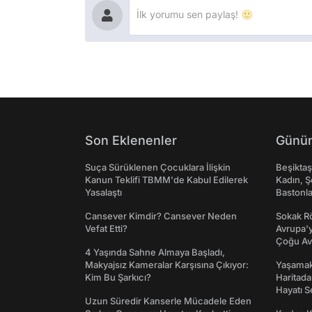
Son Eklenenler
Günün
Suça Sürüklenen Çocuklara İlişkin
Beşikta
Kanun Teklifi TBMM'de Kabul Edilerek
Kadın, Ş
Yasalaştı
Bastonl
Cansever Kimdir? Cansever Neden
Sokak Rö
Vefat Etti?
Avrupa'y
Çoğu Av
4 Yaşında Sahne Almaya Başladı,
Makyajsız Kameralar Karşısına Çıkıyor:
Yaşamak 
Kim Bu Şarkıcı?
Haritada
Hayatı S
Uzun Süredir Kanserle Mücadele Eden