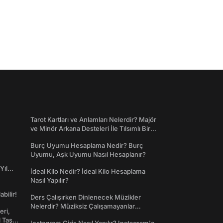
Tarot Kartları ve Anlamları Nelerdir? Majör
ve Minör Arkana Desteleri İle Tılsımlı Bir
Dünyaya Giriş
Burç Uyumu Hesaplama Nedir? Burç
Uyumu, Aşk Uyumu Nasıl Hesaplanır?
Yıl
İdeal Kilo Nedir? İdeal Kilo Hesaplama
Nasıl Yapılır?
abilir!
Ders Çalışırken Dinlenecek Müzikler
Nelerdir? Müziksiz Çalışamayanlar
eri,
Toplanın!
l Taş