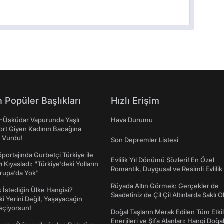
 Popüler Başlıkları
Hızlı Erişim
ş-Üsküdar Vapurunda Yaşlı
Hava Durumu
ort Giyen Kadının Bacağına
a Vurdu!
Son Depremler Listesi
portajında Gurbetçi Türkiye ile
Evlilik Yıl Dönümü Sözleri! En Özel
ı Kıyasladı: "Türkiye’deki Yolların
Romantik, Duygusal ve Resimli Evlilik 
rupa’da Yok"
dönümü Mesajları
Rüyada Altın Görmek: Gerçekler de
İstediğin Ülke Hangisi?
Saadetiniz de Çil Çil Altınlarda Saklı Ol
ki Yerini Değil, Yaşayacağın
eçiyorsun!
Doğal Taşların Merak Edilen Tüm Etkil
Enerjileri ve Şifa Alanları: Hangi Doğa