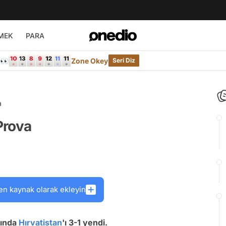
MEK
PARA
e👀
Zone Okey
Seri Diz
a
Prova
en kaynak olarak ekleyin
çında
Hırvatistan
'ı 3-1 yendi.