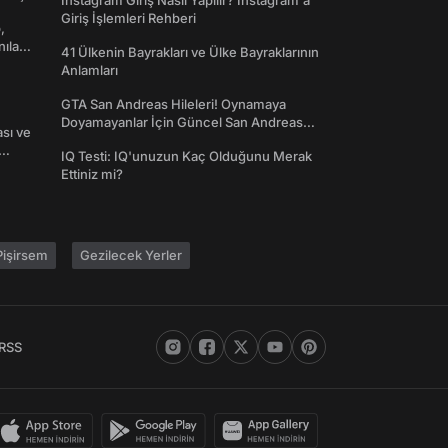
Instagram Giriş Nasıl Yapılır? Instagram'a
Giriş İşlemleri Rehberi
,
nılan
41 Ülkenin Bayrakları ve Ülke Bayraklarının
Anlamları
GTA San Andreas Hileleri! Oynamaya
Doyamayanlar İçin Güncel San Andreas
ası ve
Şifreleri
IQ Testi: IQ'unuzun Kaç Olduğunu Merak
Ettiniz mi?
işirsem
Gezilecek Yerler
RSS