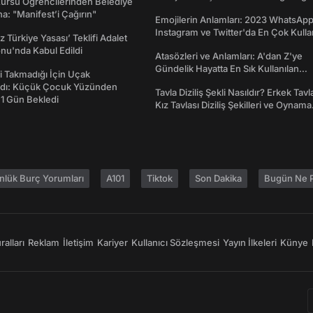
Kursu Öğrencilerinden Belediye
Ne İşe Yarar?
a: "Manifest’i Çağırın"
Emojilerin Anlamları: 2023 WhatsApp
Instagram ve Twitter'da En Çok Kulla
z Türkiye Yasası’ Teklifi Adalet
Emojiler ve Anlamları
nu'nda Kabul Edildi
Atasözleri ve Anlamları: A'dan Z'ye
Gündelik Hayatta En Sık Kullanılan
 Takmadığı İçin Uçak
Atasözleri ve Anlamları
dı: Küçük Çocuk Yüzünden
Tavla Diziliş Şekli Nasıldır? Erkek Tavl
 1 Gün Bekledi
Kız Tavlası Diziliş Şekilleri ve Oynama
Yönleri
nlük Burç Yorumları
A101
Tiktok
Son Dakika
Bugün Ne P
alları
Reklam
İletişim
Kariyer
Kullanıcı Sözleşmesi
Yayın İlkeleri
Künye