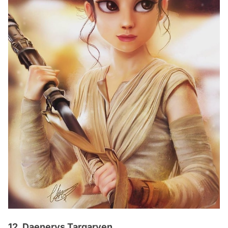
12. Daenerys Targaryen