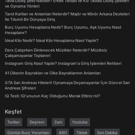
Tavla Diziliş Şekli Nasıldır? Erkek Tavlası ve Kız Tavlası Diziliş Şekilleri
ve Oynama Yönleri
Tarot Kartları ve Anlamları Nelerdir? Majör ve Minör Arkana Desteleri
İle Tılsımlı Bir Dünyaya Giriş
Burç Uyumu Hesaplama Nedir? Burç Uyumu, Aşk Uyumu Nasıl
Hesaplanır?
İdeal Kilo Nedir? İdeal Kilo Hesaplama Nasıl Yapılır?
Ders Çalışırken Dinlenecek Müzikler Nelerdir? Müziksiz
Çalışamayanlar Toplanın!
Instagram Giriş Nasıl Yapılır? Instagram'a Giriş İşlemleri Rehberi
41 Ülkenin Bayrakları ve Ülke Bayraklarının Anlamları
GTA San Andreas Hileleri! Oynamaya Doyamayanlar İçin Güncel San
Andreas Şifreleri
IQ Testi: IQ'unuzun Kaç Olduğunu Merak Ettiniz mi?
Keşfet
Twitter
Deprem
Zam
Youtube
Günlük Burç Yorumları
A101
Tiktok
Son Dakika