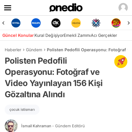
Güncel Konular
Kural Değişiyor
Emekli Zammı
Acı Gerçekler
Haberler
Gündem
Polisten Pedofili Operasyonu: Fotoğraf ve
Polisten Pedofili
Operasyonu: Fotoğraf ve
Video Yayınlayan 156 Kişi
Gözaltına Alındı
çocuk istismarı
İsmail Kahraman
- Gündem Editörü