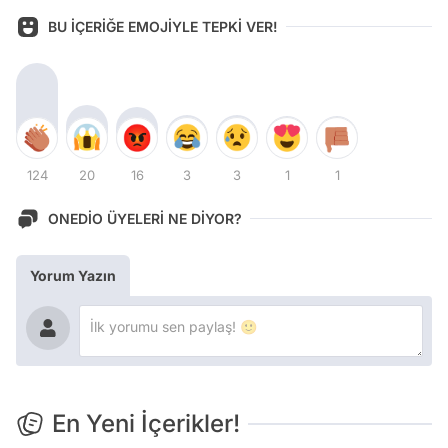
BU İÇERİĞE EMOJİYLE TEPKİ VER!
124
20
16
3
3
1
1
ONEDİO ÜYELERİ NE DİYOR?
Yorum Yazın
En Yeni İçerikler!