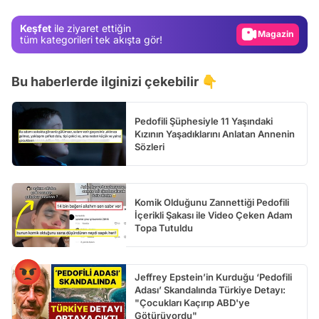
Gündem
Keşfet
ile ziyaret ettiğin
Magazin
tüm kategorileri tek akışta gör!
Video
Bu haberlerde ilginizi çekebilir 👇
Test
Pedofili Şüphesiyle 11 Yaşındaki
Kızının Yaşadıklarını Anlatan Annenin
Sözleri
Komik Olduğunu Zannettiği Pedofili
İçerikli Şakası ile Video Çeken Adam
Topa Tutuldu
Jeffrey Epstein’in Kurduğu ‘Pedofili
Adası’ Skandalında Türkiye Detayı:
"Çocukları Kaçırıp ABD'ye
Götürüyordu"