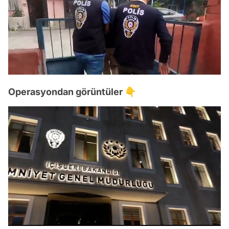
Operasyondan görüntüler 👇
Video
/
Test