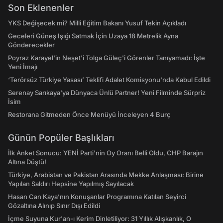
Son Eklenenler
YKS Değişecek mi? Milli Eğitim Bakanı Yusuf Tekin Açıkladı
Geceleri Güneş Işığı Satmak İçin Uzaya 18 Metrelik Ayna
Gönderecekler
Poyraz Karayel'in Neşet'i Tolga Güleç'i Görenler Tanıyamadı: İşte
Yeni İmajı
‘Terörsüz Türkiye Yasası’ Teklifi Adalet Komisyonu'nda Kabul Edildi
Serenay Sarıkaya'ya Dünyaca Ünlü Partner! Yeni Filminde Sürpriz
İsim
Restorana Gitmeden Önce Menüyü İnceleyen 4 Burç
Günün Popüler Başlıkları
İlk Anket Sonucu: YENİ Parti'nin Oy Oranı Belli Oldu, CHP Barajın
Altına Düştü!
Türkiye, Arabistan ve Pakistan Arasında Mekke Anlaşması: Birine
Yapılan Saldırı Hepsine Yapılmış Sayılacak
Hasan Can Kaya’nın Konuşanlar Programına Katılan Seyirci
Gözaltına Alınıp Sınır Dışı Edildi
İçme Suyuna Kur'an-ı Kerim Dinletiliyor: 31 Yıllık Alışkanlık, O