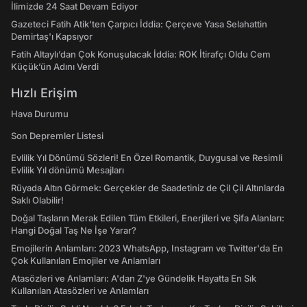
İlimizde 24 Saat Devam Ediyor
Gazeteci Fatih Atik'ten Çarpıcı İddia: Çerçeve Yasa Selahattin
Demirtaş'ı Kapsıyor
Fatih Altaylı’dan Çok Konuşulacak İddia: ROK İtirafçı Oldu Cem
Küçük’ün Adını Verdi
Hızlı Erişim
Hava Durumu
Son Depremler Listesi
Evlilik Yıl Dönümü Sözleri! En Özel Romantik, Duygusal ve Resimli
Evlilik Yıl dönümü Mesajları
Rüyada Altın Görmek: Gerçekler de Saadetiniz de Çil Çil Altınlarda
Saklı Olabilir!
Doğal Taşların Merak Edilen Tüm Etkileri, Enerjileri ve Şifa Alanları:
Hangi Doğal Taş Ne İşe Yarar?
Emojilerin Anlamları: 2023 WhatsApp, Instagram ve Twitter'da En
Çok Kullanılan Emojiler ve Anlamları
Atasözleri ve Anlamları: A'dan Z'ye Gündelik Hayatta En Sık
Kullanılan Atasözleri ve Anlamları