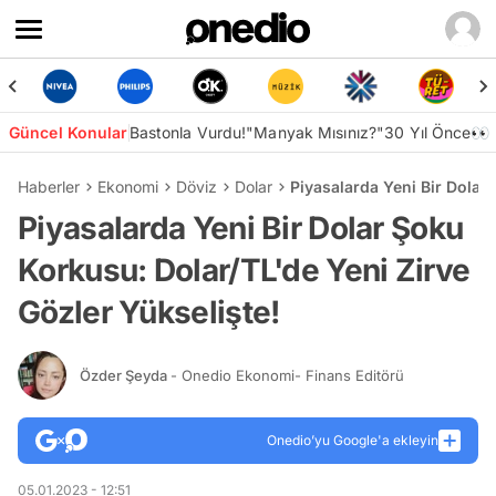
Güncel Konular
Bastonla Vurdu!
"Manyak Mısınız?"
30 Yıl Önce👀
Haberler
Ekonomi
Döviz
Dolar
Piyasalarda Yeni Bir Dolar
Piyasalarda Yeni Bir Dolar Şoku
Korkusu: Dolar/TL'de Yeni Zirve
Gözler Yükselişte!
Özder Şeyda
- Onedio Ekonomi- Finans Editörü
Onedio’yu Google'a ekleyin
05.01.2023 - 12:51