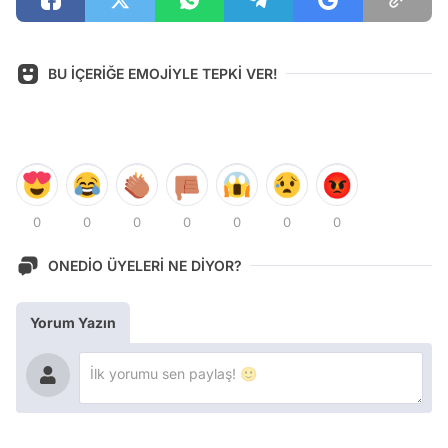
BU İÇERİĞE EMOJİYLE TEPKİ VER!
0
0
0
0
0
0
0
ONEDİO ÜYELERİ NE DİYOR?
Yorum Yazın