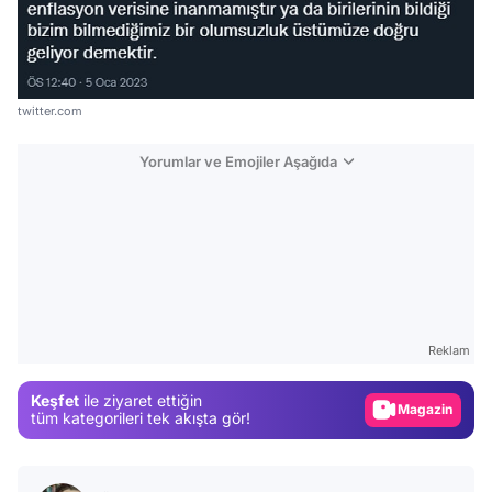
twitter.com
Yorumlar ve Emojiler Aşağıda
Video
Test
Reklam
Gündem
Magazin
Keşfet
ile ziyaret ettiğin
tüm kategorileri tek akışta gör!
Video
Test