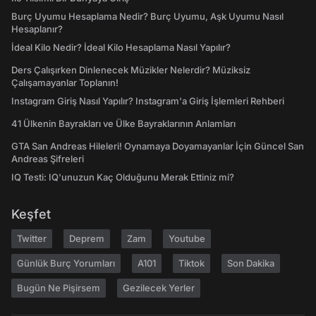
Burç Uyumu Hesaplama Nedir? Burç Uyumu, Aşk Uyumu Nasıl
Hesaplanır?
İdeal Kilo Nedir? İdeal Kilo Hesaplama Nasıl Yapılır?
Ders Çalışırken Dinlenecek Müzikler Nelerdir? Müziksiz
Çalışamayanlar Toplanın!
Instagram Giriş Nasıl Yapılır? Instagram'a Giriş İşlemleri Rehberi
41 Ülkenin Bayrakları ve Ülke Bayraklarının Anlamları
GTA San Andreas Hileleri! Oynamaya Doyamayanlar İçin Güncel San
Andreas Şifreleri
IQ Testi: IQ'unuzun Kaç Olduğunu Merak Ettiniz mi?
Keşfet
Twitter
Deprem
Zam
Youtube
Günlük Burç Yorumları
A101
Tiktok
Son Dakika
Bugün Ne Pişirsem
Gezilecek Yerler