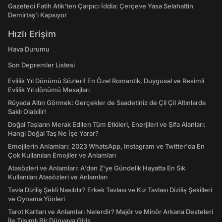
Gazeteci Fatih Atik'ten Çarpıcı İddia: Çerçeve Yasa Selahattin
Demirtaş'ı Kapsıyor
Hızlı Erişim
Hava Durumu
Son Depremler Listesi
Evlilik Yıl Dönümü Sözleri! En Özel Romantik, Duygusal ve Resimli
Evlilik Yıl dönümü Mesajları
Rüyada Altın Görmek: Gerçekler de Saadetiniz de Çil Çil Altınlarda
Saklı Olabilir!
Doğal Taşların Merak Edilen Tüm Etkileri, Enerjileri ve Şifa Alanları:
Hangi Doğal Taş Ne İşe Yarar?
Emojilerin Anlamları: 2023 WhatsApp, Instagram ve Twitter'da En
Çok Kullanılan Emojiler ve Anlamları
Atasözleri ve Anlamları: A'dan Z'ye Gündelik Hayatta En Sık
Kullanılan Atasözleri ve Anlamları
Tavla Diziliş Şekli Nasıldır? Erkek Tavlası ve Kız Tavlası Diziliş Şekilleri
ve Oynama Yönleri
Tarot Kartları ve Anlamları Nelerdir? Majör ve Minör Arkana Desteleri
İle Tılsımlı Bir Dünyaya Giriş