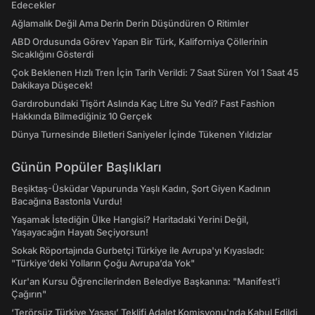
Edecekler
Ağlamalık Değil Ama Derin Derin Düşündüren O Ritimler
ABD Ordusunda Görev Yapan Bir Türk, Kaliforniya Çöllerinin
Sıcaklığını Gösterdi
Çok Beklenen Hızlı Tren İçin Tarih Verildi: 7 Saat Süren Yol 1 Saat 45
Dakikaya Düşecek!
Gardırobundaki Tişört Aslında Kaç Litre Su Yedi? Fast Fashion
Hakkında Bilmediğiniz 10 Gerçek
Dünya Turnesinde Biletleri Saniyeler İçinde Tükenen Yıldızlar
Günün Popüler Başlıkları
Beşiktaş-Üsküdar Vapurunda Yaşlı Kadın, Şort Giyen Kadının
Bacağına Bastonla Vurdu!
Yaşamak İstediğin Ülke Hangisi? Haritadaki Yerini Değil,
Yaşayacağın Hayatı Seçiyorsun!
Sokak Röportajında Gurbetçi Türkiye ile Avrupa'yı Kıyasladı:
"Türkiye’deki Yolların Çoğu Avrupa’da Yok"
Kur'an Kursu Öğrencilerinden Belediye Başkanına: "Manifest’i
Çağırın"
‘Terörsüz Türkiye Yasası’ Teklifi Adalet Komisyonu'nda Kabul Edildi