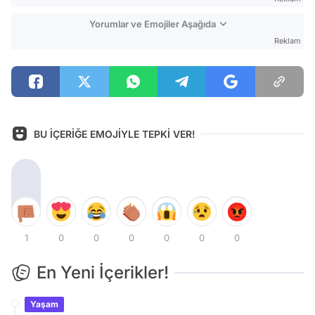
Yorumlar ve Emojiler Aşağıda
Reklam
BU İÇERİĞE EMOJİYLE TEPKİ VER!
1
0
0
0
0
0
0
En Yeni İçerikler!
Yaşam