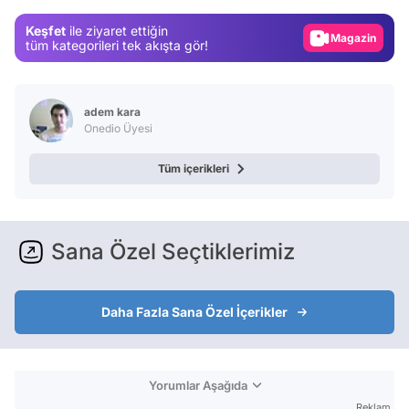
Gündem
Keşfet
ile ziyaret ettiğin
Magazin
tüm kategorileri tek akışta gör!
Video
Test
adem kara
Onedio Üyesi
Tüm içerikleri
Sana Özel Seçtiklerimiz
Daha Fazla Sana Özel İçerikler
Yorumlar Aşağıda
Reklam