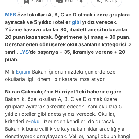
Favori
Yorum Yap
Paylaş
MEB
özel okulları A, B, C ve D olmak üzere gruplara
ayıracak ve 5 yıldızlı oteller
gibi
yıldız verecek.
Yüzme havuzu olanlar 30, ibadethanesi bulunanlar
20 puan kazanacak. Öğretmene iyi maaş + 30 puan.
Dershaneden dönüşerek okullaşanların kategorisi D
sınıfı.
LYS
’de başarıya + 35, ikramiye verene + 20
puan.
Milli
Eğitim
Bakanlığı önümüzdeki günlerde özel
okullarla ilgili önemli bir karara imza atıyor.
Nuran Çakmakçı'nın Hürriyet'teki haberine göre
Bakanlık, özel okulları A, B, C ve D olmak üzere
gruplara ayırarak akredite edecek. Yani okullara 5
yıldızlı oteller gibi adeta yıldız verecek. Okullar,
kriterleri e-
okul
üzerinden kendileri dolduracak,
Bakanlık bunu valilik ve kaymakamlıklar aracılığıyla
denetleyerek onaylayacak. Veliler, hangi okulun hangi