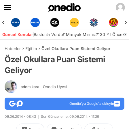
Güncel Konular
Bastonla Vurdu!
"Manyak Mısınız?"
30 Yıl Önce👀
Haberler
Eğitim
Özel Okullara Puan Sistemi Geliyor
Özel Okullara Puan Sistemi
Geliyor
adem kara
- Onedio Üyesi
Onedio’yu Google'a ekleyin
09.06.2014 - 08:43
Son Güncelleme: 09.06.2014 - 11:29