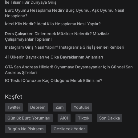
İle Tılsımlı Bir Dünyaya Giriş
Burç Uyumu Hesaplama Nedir? Burç Uyumu, Aşk Uyumu Nasıl
Hesaplanır?
İdeal Kilo Nedir? İdeal Kilo Hesaplama Nasıl Yapılır?
Ders Çalışırken Dinlenecek Müzikler Nelerdir? Müziksiz
Çalışamayanlar Toplanın!
Instagram Giriş Nasıl Yapılır? Instagram'a Giriş İşlemleri Rehberi
41 Ülkenin Bayrakları ve Ülke Bayraklarının Anlamları
GTA San Andreas Hileleri! Oynamaya Doyamayanlar İçin Güncel San
Andreas Şifreleri
IQ Testi: IQ'unuzun Kaç Olduğunu Merak Ettiniz mi?
Keşfet
Twitter
Deprem
Zam
Youtube
Günlük Burç Yorumları
A101
Tiktok
Son Dakika
Bugün Ne Pişirsem
Gezilecek Yerler