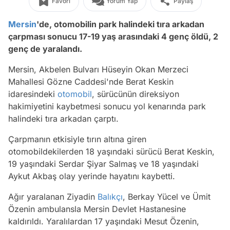
Favori
Yorum Yap
Paylaş
Mersin
'de, otomobilin park halindeki tıra arkadan
çarpması sonucu 17-19 yaş arasındaki 4 genç öldü, 2
genç de yaralandı.
Mersin, Akbelen Bulvarı Hüseyin Okan Merzeci
Mahallesi Gözne Caddesi'nde Berat Keskin
idaresindeki
otomobil
, sürücünün direksiyon
hakimiyetini kaybetmesi sonucu yol kenarında park
halindeki tıra arkadan çarptı.
Çarpmanın etkisiyle tırın altına giren
otomobildekilerden 18 yaşındaki sürücü Berat Keskin,
19 yaşındaki Serdar Şiyar Salmaş ve 18 yaşındaki
Aykut Akbaş olay yerinde hayatını kaybetti.
Ağır yaralanan Ziyadin
Balıkçı
, Berkay Yücel ve Ümit
Özenin ambulansla Mersin Devlet Hastanesine
kaldırıldı. Yaralılardan 17 yaşındaki Mesut Özenin,