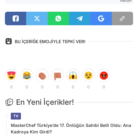
Reklam
BU İÇERİĞE EMOJİYLE TEPKİ VER!
0
0
0
0
0
0
0
En Yeni İçerikler!
TV
MasterChef Türkiye’de 17. Önlüğün Sahibi Belli Oldu: Ana
Kadroya Kim Girdi?