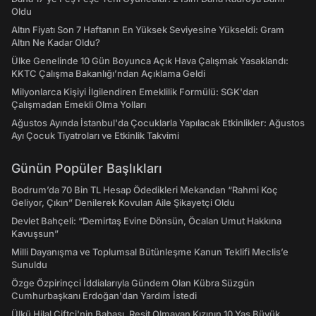
Oldu
Altın Fiyatı Son 7 Haftanın En Yüksek Seviyesine Yükseldi: Gram
Altın Ne Kadar Oldu?
Ülke Genelinde 10 Gün Boyunca Açık Hava Çalışmak Yasaklandı:
KKTC Çalışma Bakanlığı’ndan Açıklama Geldi
Milyonlarca Kişiyi İlgilendiren Emeklilik Formülü: SGK'dan
Çalışmadan Emekli Olma Yolları
Ağustos Ayında İstanbul'da Çocuklarla Yapılacak Etkinlikler: Ağustos
Ayı Çocuk Tiyatroları ve Etkinlik Takvimi
Günün Popüler Başlıkları
Bodrum’da 70 Bin TL Hesap Ödedikleri Mekandan “Rahmi Koç
Geliyor, Çıkın” Denilerek Kovulan Aile Şikayetçi Oldu
Devlet Bahçeli: “Demirtaş Evine Dönsün, Öcalan Umut Hakkına
Kavuşsun”
Milli Dayanışma ve Toplumsal Bütünleşme Kanun Teklifi Meclis’e
Sunuldu
Özge Özpirinçci İddialarıyla Gündem Olan Kübra Süzgün
Cumhurbaşkanı Erdoğan'dan Yardım İstedi
Ülkü Hilal Çiftçi'nin Babası, Reşit Olmayan Kızının 10 Yaş Büyük