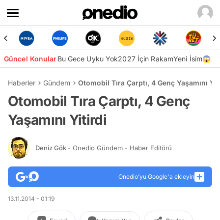
Güncel Konular
Bu Gece Uyku Yok
2027 İçin Rakam
Yeni İsim😱
Haberler
Gündem
Otomobil Tıra Çarptı, 4 Genç Yaşamını Yit
Otomobil Tıra Çarptı, 4 Genç
Yaşamını Yitirdi
Deniz Gök
- Onedio Gündem - Haber Editörü
Onedio’yu Google'a ekleyin
13.11.2014 - 01:19