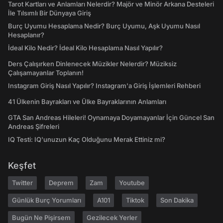
Tarot Kartları ve Anlamları Nelerdir? Majör ve Minör Arkana Desteleri
İle Tılsımlı Bir Dünyaya Giriş
Burç Uyumu Hesaplama Nedir? Burç Uyumu, Aşk Uyumu Nasıl
Hesaplanır?
İdeal Kilo Nedir? İdeal Kilo Hesaplama Nasıl Yapılır?
Ders Çalışırken Dinlenecek Müzikler Nelerdir? Müziksiz
Çalışamayanlar Toplanın!
Instagram Giriş Nasıl Yapılır? Instagram'a Giriş İşlemleri Rehberi
41 Ülkenin Bayrakları ve Ülke Bayraklarının Anlamları
GTA San Andreas Hileleri! Oynamaya Doyamayanlar İçin Güncel San
Andreas Şifreleri
IQ Testi: IQ'unuzun Kaç Olduğunu Merak Ettiniz mi?
Keşfet
Twitter
Deprem
Zam
Youtube
Günlük Burç Yorumları
A101
Tiktok
Son Dakika
Bugün Ne Pişirsem
Gezilecek Yerler