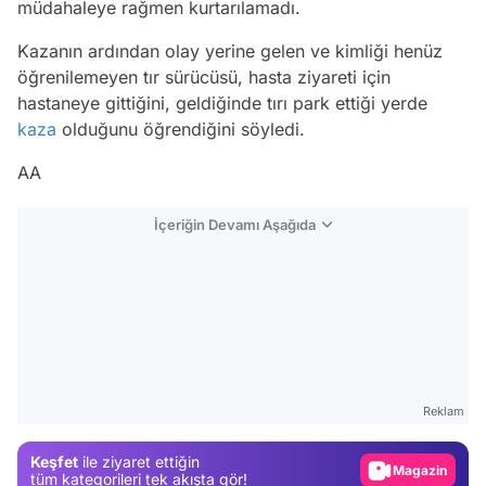
müdahaleye rağmen kurtarılamadı.
Kazanın ardından olay yerine gelen ve kimliği henüz
öğrenilemeyen tır sürücüsü, hasta ziyareti için
hastaneye gittiğini, geldiğinde tırı park ettiği yerde
kaza
olduğunu öğrendiğini söyledi.
AA
İçeriğin Devamı Aşağıda
Video
Test
Reklam
Gündem
Keşfet
ile ziyaret ettiğin
Magazin
tüm kategorileri tek akışta gör!