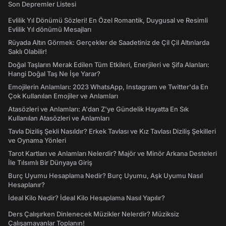
Son Depremler Listesi
Evlilik Yıl Dönümü Sözleri! En Özel Romantik, Duygusal ve Resimli
Evlilik Yıl dönümü Mesajları
Rüyada Altın Görmek: Gerçekler de Saadetiniz de Çil Çil Altınlarda
Saklı Olabilir!
Doğal Taşların Merak Edilen Tüm Etkileri, Enerjileri ve Şifa Alanları:
Hangi Doğal Taş Ne İşe Yarar?
Emojilerin Anlamları: 2023 WhatsApp, Instagram ve Twitter'da En
Çok Kullanılan Emojiler ve Anlamları
Atasözleri ve Anlamları: A'dan Z'ye Gündelik Hayatta En Sık
Kullanılan Atasözleri ve Anlamları
Tavla Diziliş Şekli Nasıldır? Erkek Tavlası ve Kız Tavlası Diziliş Şekilleri
ve Oynama Yönleri
Tarot Kartları ve Anlamları Nelerdir? Majör ve Minör Arkana Desteleri
İle Tılsımlı Bir Dünyaya Giriş
Burç Uyumu Hesaplama Nedir? Burç Uyumu, Aşk Uyumu Nasıl
Hesaplanır?
İdeal Kilo Nedir? İdeal Kilo Hesaplama Nasıl Yapılır?
Ders Çalışırken Dinlenecek Müzikler Nelerdir? Müziksiz
Çalışamayanlar Toplanın!