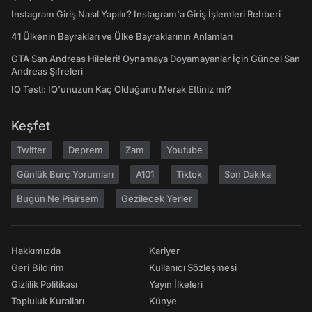
Instagram Giriş Nasıl Yapılır? Instagram'a Giriş İşlemleri Rehberi
41 Ülkenin Bayrakları ve Ülke Bayraklarının Anlamları
GTA San Andreas Hileleri! Oynamaya Doyamayanlar İçin Güncel San
Andreas Şifreleri
IQ Testi: IQ'unuzun Kaç Olduğunu Merak Ettiniz mi?
Keşfet
Twitter
Deprem
Zam
Youtube
Günlük Burç Yorumları
A101
Tiktok
Son Dakika
Bugün Ne Pişirsem
Gezilecek Yerler
Hakkımızda
Kariyer
Geri Bildirim
Kullanıcı Sözleşmesi
Gizlilik Politikası
Yayın İlkeleri
Topluluk Kuralları
Künye