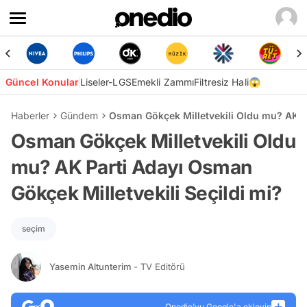
Güncel Konular
Liseler-LGS
Emekli Zammı
Filtresiz Hali😱
Haberler
Gündem
Osman Gökçek Milletvekili Oldu mu? AK Pa
Osman Gökçek Milletvekili Oldu
mu? AK Parti Adayı Osman
Gökçek Milletvekili Seçildi mi?
seçim
Yasemin Altunterim
- TV Editörü
Onedio’yu Google'a ekleyin