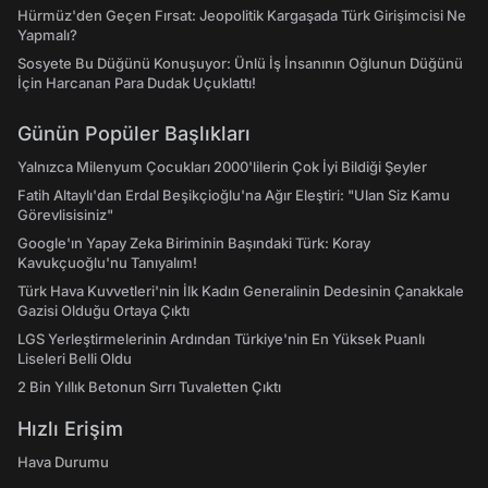
Hürmüz'den Geçen Fırsat: Jeopolitik Kargaşada Türk Girişimcisi Ne
Yapmalı?
Sosyete Bu Düğünü Konuşuyor: Ünlü İş İnsanının Oğlunun Düğünü
İçin Harcanan Para Dudak Uçuklattı!
Günün Popüler Başlıkları
Yalnızca Milenyum Çocukları 2000'lilerin Çok İyi Bildiği Şeyler
Fatih Altaylı'dan Erdal Beşikçioğlu'na Ağır Eleştiri: "Ulan Siz Kamu
Görevlisisiniz"
Google'ın Yapay Zeka Biriminin Başındaki Türk: Koray
Kavukçuoğlu'nu Tanıyalım!
Türk Hava Kuvvetleri'nin İlk Kadın Generalinin Dedesinin Çanakkale
Gazisi Olduğu Ortaya Çıktı
LGS Yerleştirmelerinin Ardından Türkiye'nin En Yüksek Puanlı
Liseleri Belli Oldu
2 Bin Yıllık Betonun Sırrı Tuvaletten Çıktı
Hızlı Erişim
Hava Durumu