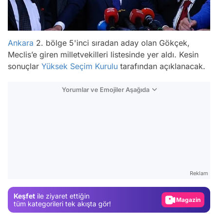
Ankara
2. bölge 5'inci sıradan aday olan Gökçek,
Meclis’e giren milletvekilleri listesinde yer aldı. Kesin
sonuçlar
Yüksek Seçim Kurulu
tarafından açıklanacak.
Yorumlar ve Emojiler Aşağıda
Video
Test
Reklam
Gündem
Keşfet
ile ziyaret ettiğin
Magazin
tüm kategorileri tek akışta gör!
Video