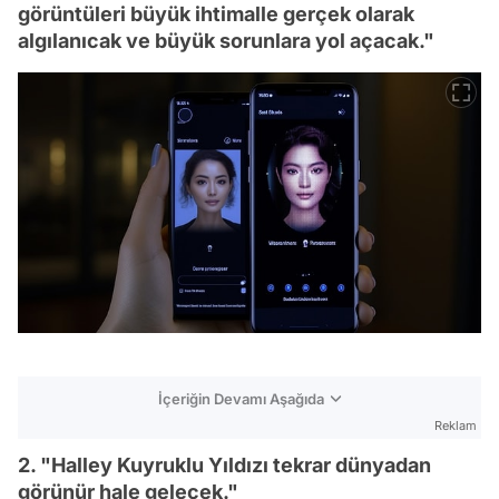
görüntüleri büyük ihtimalle gerçek olarak
algılanıcak ve büyük sorunlara yol açacak."
İçeriğin Devamı Aşağıda
Reklam
2. "Halley Kuyruklu Yıldızı tekrar dünyadan
görünür hale gelecek."