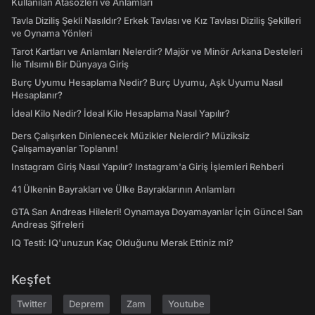
Kullanılan Atasözleri ve Anlamları
Tavla Diziliş Şekli Nasıldır? Erkek Tavlası ve Kız Tavlası Diziliş Şekilleri
ve Oynama Yönleri
Tarot Kartları ve Anlamları Nelerdir? Majör ve Minör Arkana Desteleri
İle Tılsımlı Bir Dünyaya Giriş
Burç Uyumu Hesaplama Nedir? Burç Uyumu, Aşk Uyumu Nasıl
Hesaplanır?
İdeal Kilo Nedir? İdeal Kilo Hesaplama Nasıl Yapılır?
Ders Çalışırken Dinlenecek Müzikler Nelerdir? Müziksiz
Çalışamayanlar Toplanın!
Instagram Giriş Nasıl Yapılır? Instagram'a Giriş İşlemleri Rehberi
41 Ülkenin Bayrakları ve Ülke Bayraklarının Anlamları
GTA San Andreas Hileleri! Oynamaya Doyamayanlar İçin Güncel San
Andreas Şifreleri
IQ Testi: IQ'unuzun Kaç Olduğunu Merak Ettiniz mi?
Keşfet
Twitter
Deprem
Zam
Youtube