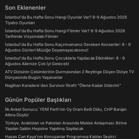
Son Eklenenler
İstanbul'da Bu Hafta Sonu Hangi Oyunlar Var? 8-9 Ağustos 2026
Tiyatro Oyunları
İstanbul'da Bu Hafta Sonu Hangi Filmler Var? 8-9 Ağustos 2026
Tarihinde Vizyondaki Filmler
İstanbul'da Bu Hafta Sonu Kaçırmamanız Gereken Konserler: 8 - 9
Ağustos Günleri Müziğe Doyamayacaksınız!
İstanbul'da Bu Hafta Sonu Çocuklarla Yapılacak Etkinlikler: 8 - 9
Ağustos Ailenize Çok İyi Gelecek!
ATV Dizisinin Çekimlerinin Durmasından 2 Reytinge Düşen Diziye TV
Dünyasında Bugün Yaşananlar
Nagihan Karadere'den Survivor İtirafı! "Ölene Kadar Giderim"
Günün Popüler Başlıkları
İlk Anket Sonucu: YENİ Parti'nin Oy Oranı Belli Oldu, CHP Barajın
Altına Düştü!
Türkiye, Arabistan ve Pakistan Arasında Mekke Anlaşması: Birine
Yapılan Saldırı Hepsine Yapılmış Sayılacak
Hasan Can Kaya’nın Konuşanlar Programına Katılan Seyirci