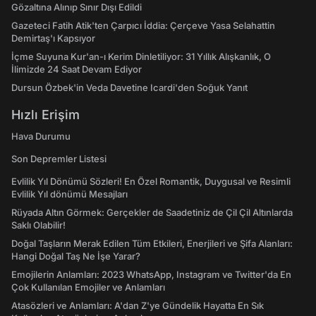
Gözaltına Alınıp Sınır Dışı Edildi
Gazeteci Fatih Atik'ten Çarpıcı İddia: Çerçeve Yasa Selahattin
Demirtaş'ı Kapsıyor
İçme Suyuna Kur'an-ı Kerim Dinletiliyor: 31 Yıllık Alışkanlık, O
İlimizde 24 Saat Devam Ediyor
Dursun Özbek'in Veda Davetine Icardi'den Soğuk Yanıt
Hızlı Erişim
Hava Durumu
Son Depremler Listesi
Evlilik Yıl Dönümü Sözleri! En Özel Romantik, Duygusal ve Resimli
Evlilik Yıl dönümü Mesajları
Rüyada Altın Görmek: Gerçekler de Saadetiniz de Çil Çil Altınlarda
Saklı Olabilir!
Doğal Taşların Merak Edilen Tüm Etkileri, Enerjileri ve Şifa Alanları:
Hangi Doğal Taş Ne İşe Yarar?
Emojilerin Anlamları: 2023 WhatsApp, Instagram ve Twitter'da En
Çok Kullanılan Emojiler ve Anlamları
Atasözleri ve Anlamları: A'dan Z'ye Gündelik Hayatta En Sık