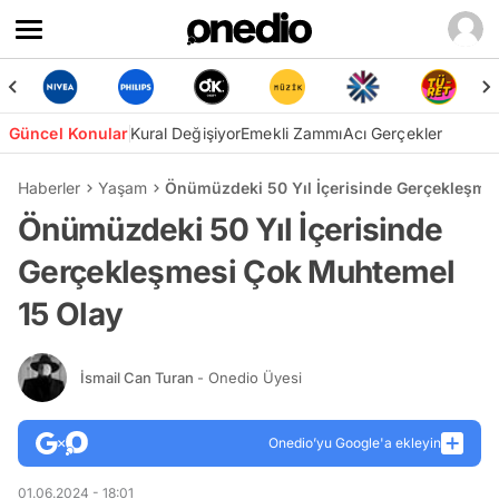
Güncel Konular
Kural Değişiyor
Emekli Zammı
Acı Gerçekler
Haberler
Yaşam
Önümüzdeki 50 Yıl İçerisinde Gerçekleşme
Önümüzdeki 50 Yıl İçerisinde
Gerçekleşmesi Çok Muhtemel
15 Olay
İsmail Can Turan
- Onedio Üyesi
Onedio’yu Google'a ekleyin
01.06.2024 - 18:01