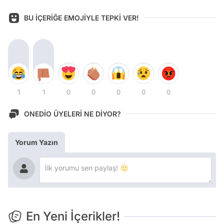
BU İÇERİĞE EMOJİYLE TEPKİ VER!
1
1
0
0
0
0
0
ONEDİO ÜYELERİ NE DİYOR?
Yorum Yazın
En Yeni İçerikler!