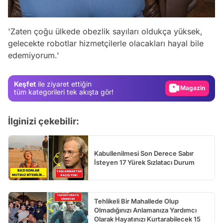
Video
'Zaten çoğu ülkede obezlik sayıları oldukça yüksek,
Test
gelecekte robotlar hizmetçilerle olacakları hayal bile
edemiyorum.'
Gündem
Magazin
Keşfet
ile ziyaret ettiğin
Video
tüm kategorileri tek akışta gör!
Test
İlginizi çekebilir:
Kabullenilmesi Son Derece Sabır
İsteyen 17 Yürek Sızlatacı Durum
Tehlikeli Bir Mahallede Olup
Olmadığınızı Anlamanıza Yardımcı
Olarak Hayatınızı Kurtarabilecek 15