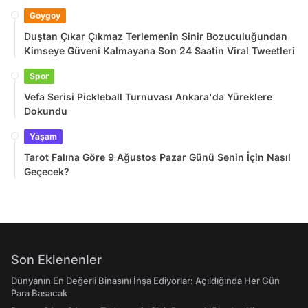
Goygoy
Duştan Çıkar Çıkmaz Terlemenin Sinir Bozuculuğundan
Kimseye Güveni Kalmayana Son 24 Saatin Viral Tweetleri
Spor
Vefa Serisi Pickleball Turnuvası Ankara'da Yüreklere
Dokundu
Yaşam
Tarot Falına Göre 9 Ağustos Pazar Günü Senin İçin Nasıl
Geçecek?
Son Eklenenler
Dünyanın En Değerli Binasını İnşa Ediyorlar: Açıldığında Her Gün
Para Basacak