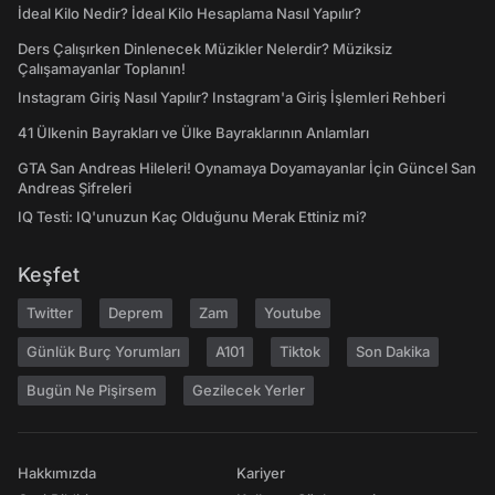
İdeal Kilo Nedir? İdeal Kilo Hesaplama Nasıl Yapılır?
Ders Çalışırken Dinlenecek Müzikler Nelerdir? Müziksiz
Çalışamayanlar Toplanın!
Instagram Giriş Nasıl Yapılır? Instagram'a Giriş İşlemleri Rehberi
41 Ülkenin Bayrakları ve Ülke Bayraklarının Anlamları
GTA San Andreas Hileleri! Oynamaya Doyamayanlar İçin Güncel San
Andreas Şifreleri
IQ Testi: IQ'unuzun Kaç Olduğunu Merak Ettiniz mi?
Keşfet
Twitter
Deprem
Zam
Youtube
Günlük Burç Yorumları
A101
Tiktok
Son Dakika
Bugün Ne Pişirsem
Gezilecek Yerler
Hakkımızda
Kariyer