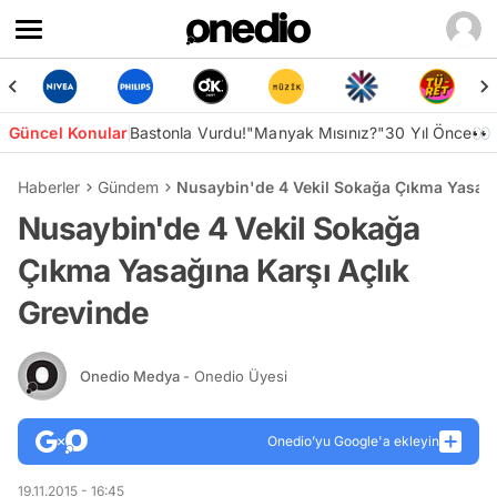
Güncel Konular
Bastonla Vurdu!
"Manyak Mısınız?"
30 Yıl Önce👀
Haberler
Gündem
Nusaybin'de 4 Vekil Sokağa Çıkma Yasağı
Nusaybin'de 4 Vekil Sokağa
Çıkma Yasağına Karşı Açlık
Grevinde
Onedio Medya
- Onedio Üyesi
Onedio’yu Google'a ekleyin
19.11.2015 - 16:45