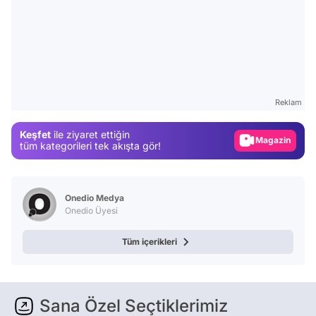
Video
Test
Reklam
Gündem
Keşfet
ile ziyaret ettiğin
Magazin
tüm kategorileri tek akışta gör!
Video
Test
Onedio Medya
Onedio Üyesi
Tüm içerikleri
Sana Özel Seçtiklerimiz