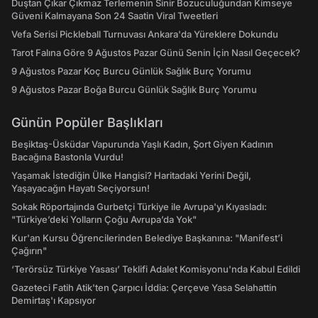
Duştan Çıkar Çıkmaz Terlemenin Sinir Bozuculuğundan Kimseye
Güveni Kalmayana Son 24 Saatin Viral Tweetleri
Vefa Serisi Pickleball Turnuvası Ankara'da Yüreklere Dokundu
Tarot Falına Göre 9 Ağustos Pazar Günü Senin İçin Nasıl Geçecek?
9 Ağustos Pazar Koç Burcu Günlük Sağlık Burç Yorumu
9 Ağustos Pazar Boğa Burcu Günlük Sağlık Burç Yorumu
Günün Popüler Başlıkları
Beşiktaş-Üsküdar Vapurunda Yaşlı Kadın, Şort Giyen Kadının
Bacağına Bastonla Vurdu!
Yaşamak İstediğin Ülke Hangisi? Haritadaki Yerini Değil,
Yaşayacağın Hayatı Seçiyorsun!
Sokak Röportajında Gurbetçi Türkiye ile Avrupa'yı Kıyasladı:
"Türkiye’deki Yolların Çoğu Avrupa’da Yok"
Kur'an Kursu Öğrencilerinden Belediye Başkanına: "Manifest’i
Çağırın"
‘Terörsüz Türkiye Yasası’ Teklifi Adalet Komisyonu'nda Kabul Edildi
Gazeteci Fatih Atik'ten Çarpıcı İddia: Çerçeve Yasa Selahattin
Demirtaş'ı Kapsıyor