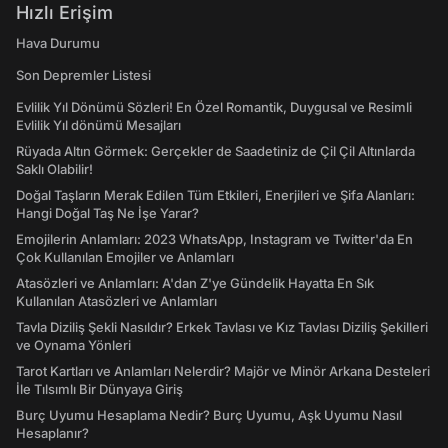
Hızlı Erişim
Hava Durumu
Son Depremler Listesi
Evlilik Yıl Dönümü Sözleri! En Özel Romantik, Duygusal ve Resimli
Evlilik Yıl dönümü Mesajları
Rüyada Altın Görmek: Gerçekler de Saadetiniz de Çil Çil Altınlarda
Saklı Olabilir!
Doğal Taşların Merak Edilen Tüm Etkileri, Enerjileri ve Şifa Alanları:
Hangi Doğal Taş Ne İşe Yarar?
Emojilerin Anlamları: 2023 WhatsApp, Instagram ve Twitter'da En
Çok Kullanılan Emojiler ve Anlamları
Atasözleri ve Anlamları: A'dan Z'ye Gündelik Hayatta En Sık
Kullanılan Atasözleri ve Anlamları
Tavla Diziliş Şekli Nasıldır? Erkek Tavlası ve Kız Tavlası Diziliş Şekilleri
ve Oynama Yönleri
Tarot Kartları ve Anlamları Nelerdir? Majör ve Minör Arkana Desteleri
İle Tılsımlı Bir Dünyaya Giriş
Burç Uyumu Hesaplama Nedir? Burç Uyumu, Aşk Uyumu Nasıl
Hesaplanır?