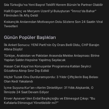
Sıla Türkoğlu'na Yeni Başrol Teklifi! Kerem Bürsin'le Partner Olabilir
Halit Ergenç ve Meryem Uzerli'yi Buluşturan "İmroz'da Bahar"
Filminden İlk Afiş Geldi
Kıskançlık Anılarından Motivasyon Dolu Sözlere Son 24 Saatin Viral
Tweetleri
Günün Popüler Başlıkları
İlk Anket Sonucu: YENİ Parti'nin Oy Oranı Belli Oldu, CHP Barajın
Altına Düştü!
Türkiye, Arabistan ve Pakistan Arasında Mekke Anlaşması: Birine
Yapılan Saldırı Hepsine Yapılmış Sayılacak
Hasan Can Kaya’nın Konuşanlar Programına Katılan Seyirci
Gözaltına Alınıp Sınır Dışı Edildi
Hiçbir Tuzak Onu Durduramıyordu: 3 Yıldır Çiftçilerin Baş Belası
Olan Kedi Yakalandı
İçme Suyuna Kur'an-ı Kerim Dinletiliyor: 31 Yıllık Alışkanlık, O
İlimizde 24 Saat Devam Ediyor
Enver Aysever'den Erdal Beşikçioğlu ve Etimesgut Çıkışı: “Bu
Kafalarla Etimesgut Yönetilebilir mi?”