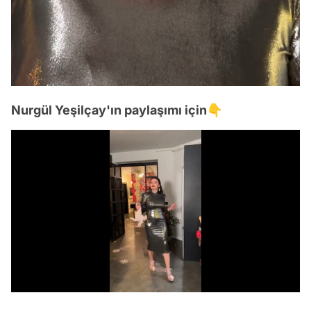
Nurgül Yeşilçay'ın paylaşımı için👇
Video
Test
/
Gündem
Magazin