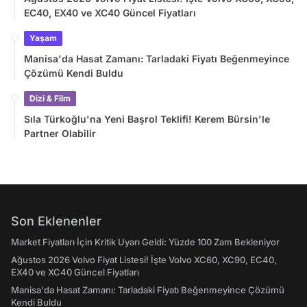
EC40, EX40 ve XC40 Güncel Fiyatları
Yaşam
Manisa'da Hasat Zamanı: Tarladaki Fiyatı Beğenmeyince
Çözümü Kendi Buldu
Dizi & Film
Sıla Türkoğlu'na Yeni Başrol Teklifi! Kerem Bürsin'le
Partner Olabilir
Son Eklenenler
Market Fiyatları İçin Kritik Uyarı Geldi: Yüzde 100 Zam Bekleniyor
Ağustos 2026 Volvo Fiyat Listesi! İşte Volvo XC60, XC90, EC40,
EX40 ve XC40 Güncel Fiyatları
Manisa'da Hasat Zamanı: Tarladaki Fiyatı Beğenmeyince Çözümü
Kendi Buldu