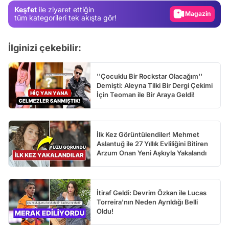
Keşfet
ile ziyaret ettiğin
Video
tüm kategorileri tek akışta gör!
Test
İlginizi çekebilir:
''Çocuklu Bir Rockstar Olacağım''
Demişti: Aleyna Tilki Bir Dergi Çekimi
İçin Teoman ile Bir Araya Geldi!
İlk Kez Görüntülendiler! Mehmet
Aslantuğ ile 27 Yıllık Evliliğini Bitiren
Arzum Onan Yeni Aşkıyla Yakalandı
İtiraf Geldi: Devrim Özkan ile Lucas
Torreira'nın Neden Ayrıldığı Belli
Oldu!