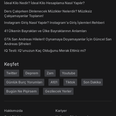
İdeal Kilo Nedir? İdeal Kilo Hesaplama Nasıl Yapılır?
Ders Çalışırken Dinlenecek Müzikler Nelerdir? Müziksiz
Çalışamayanlar Toplanın!
Instagram Giriş Nasıl Yapılır? Instagram'a Giriş İşlemleri Rehberi
41 Ülkenin Bayrakları ve Ülke Bayraklarının Anlamları
GTA San Andreas Hileleri! Oynamaya Doyamayanlar İçin Güncel San
Andreas Şifreleri
IQ Testi: IQ'unuzun Kaç Olduğunu Merak Ettiniz mi?
Keşfet
Twitter
Deprem
Zam
Youtube
Günlük Burç Yorumları
A101
Tiktok
Son Dakika
Bugün Ne Pişirsem
Gezilecek Yerler
Hakkımızda
Kariyer