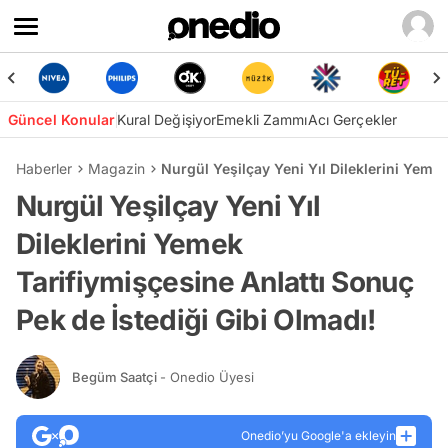
Güncel Konular
Kural Değişiyor
Emekli Zammı
Acı Gerçekler
Haberler
Magazin
Nurgül Yeşilçay Yeni Yıl Dileklerini Yemek
Nurgül Yeşilçay Yeni Yıl
Dileklerini Yemek
Tarifiymişçesine Anlattı Sonuç
Pek de İstediği Gibi Olmadı!
Begüm Saatçi
- Onedio Üyesi
Onedio’yu Google'a ekleyin