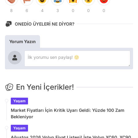
8
6
4
3
0
0
0
ONEDİO ÜYELERİ NE DİYOR?
Yorum Yazın
En Yeni İçerikler!
Yaşam
Market Fiyatları İçin Kritik Uyarı Geldi: Yüzde 100 Zam
Bekleniyor
Yaşam
Ağustos 2026 Volvo Fiyat Listesi! İşte Volvo XC60, XC90,