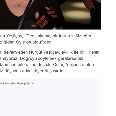
şan Yeşilçay, “Geç kalınmış bir karardı. Siz eğer
az gider. Öyle de oldu” dedi.
ri devam eden Nurgül Yeşilçay, evlilik ile ilgili gelen
ulamıyoruz! Doğruyu söylemek gerekirse biz
ımızın bile diline düştük. Onlar, 'organize olup
iz düşünün artık” diyerek şaşırttı.
e Emojiler Aşağıda
Video