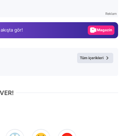
Test
Reklam
Gündem
 akışta gör!
Magazin
Video
Test
Tüm içerikleri
 VER!