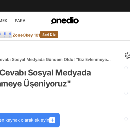
MEK
PARA
ZoneOkey 101
Seri Diz
k Cevabı Sosyal Medyada Gündem Oldu! "Biz Evlenmeye
ik Cevabı Sosyal Medyada
nmeye Üşeniyoruz"
en kaynak olarak ekleyin