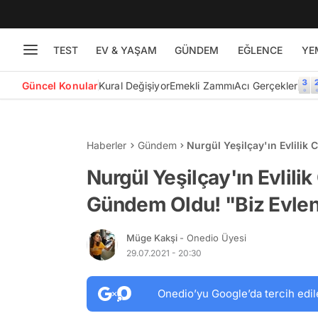
TEST
EV & YAŞAM
GÜNDEM
EĞLENCE
YE
Güncel Konular
Kural Değişiyor
Emekli Zammı
Acı Gerçekler
Haberler
Gündem
Nurgül Yeşilçay'ın Evlili
Üşeniyoruz"
Nurgül Yeşilçay'ın Evlil
Gündem Oldu! "Biz Evle
Müge Kakşi
- Onedio Üyesi
29.07.2021 - 20:30
Onedio’yu Google’da tercih edil