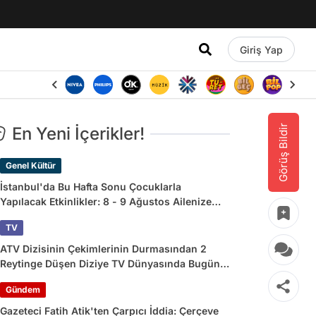
Giriş Yap
Görüş Bildir
En Yeni İçerikler!
Genel Kültür
İstanbul'da Bu Hafta Sonu Çocuklarla
Yapılacak Etkinlikler: 8 - 9 Ağustos Ailenize
Çok İyi Gelecek!
TV
ATV Dizisinin Çekimlerinin Durmasından 2
Reytinge Düşen Diziye TV Dünyasında Bugün
Yaşananlar
Gündem
Gazeteci Fatih Atik'ten Çarpıcı İddia: Çerçeve