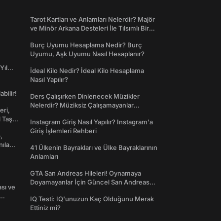
Tarot Kartları ve Anlamları Nelerdir? Majör
ve Minör Arkana Desteleri İle Tılsımlı Bir
Dünyaya Giriş
Burç Uyumu Hesaplama Nedir? Burç
Uyumu, Aşk Uyumu Nasıl Hesaplanır?
Yıl
İdeal Kilo Nedir? İdeal Kilo Hesaplama
Nasıl Yapılır?
abilir!
Ders Çalışırken Dinlenecek Müzikler
Nelerdir? Müziksiz Çalışamayanlar
eri,
Toplanın!
l Taş
Instagram Giriş Nasıl Yapılır? Instagram'a
Giriş İşlemleri Rehberi
,
nılan
41 Ülkenin Bayrakları ve Ülke Bayraklarının
Anlamları
GTA San Andreas Hileleri! Oynamaya
Doyamayanlar İçin Güncel San Andreas
ası ve
Şifreleri
IQ Testi: IQ'unuzun Kaç Olduğunu Merak
Ettiniz mi?