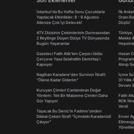
Son Eklenenler
Günün
İstanbul'da Bu Hafta Sonu Çocuklarla
İlk Anke
Yapılacak Etkinlikler: 8 - 9 Ağustos
Oranı Be
Ailenize Çok İyi Gelecek!
Düştü!
ATV Dizisinin Çekimlerinin Durmasından
Türkiye,
2 Reytinge Düşen Diziye TV Dünyasında
Mekke An
Bugün Yaşananlar
Hepsine 
Gazeteci Fatih Atik'ten Çarpıcı İddia:
Hasan C
Çerçeve Yasa Selahattin Demirtaş'ı
Programı
Kapsıyor
Alınıp Sı
Nagihan Karadere'den Survivor İtirafı!
İçme Suy
"Ölene Kadar Giderim"
31 Yıllık
Devam E
Kuruyan Çimleri Canlandıran Doğal
Yöntem: Tek Bir Malzeme Çimleri Daha
Fatih Al
Gür Yapıyor
ROK İtir
Verdi
Taşacak Bu Deniz'in Fadime'sinden
Dikkat Çeken İtiraf! "İçimdeki Karadenizli
Enver Ay
Çıkıyor"
Etimesgu
Yönetileb