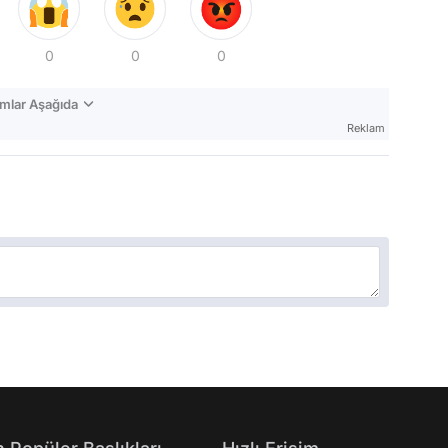
0
0
0
mlar Aşağıda
Reklam