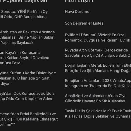
 Popüler Başlıkları
Hızlı Erişim
t Sonucu: YENİ Parti'nin Oy
Hava Durumu
lli Oldu, CHP Barajın Altına
Son Depremler Listesi
 Arabistan ve Pakistan Arasında
Evlilik Yıl Dönümü Sözleri! En Özel
laşması: Birine Yapılan Saldırı
Romantik, Duygusal ve Resimli Evlilik 
Yapılmış Sayılacak
dönümü Mesajları
Rüyada Altın Görmek: Gerçekler de
an Kaya’nın Konuşanlar
Saadetiniz de Çil Çil Altınlarda Saklı Ol
na Katılan Seyirci Gözaltına
nır Dışı Edildi
Doğal Taşların Merak Edilen Tüm Etkil
Enerjileri ve Şifa Alanları: Hangi Doğa
una Kur'an-ı Kerim Dinletiliyor:
Ne İşe Yarar?
 Alışkanlık, O İlimizde 24 Saat
Emojilerin Anlamları: 2023 WhatsApp
diyor
Instagram ve Twitter'da En Çok Kulla
Emojiler ve Anlamları
taylı’dan Çok Konuşulacak İddia:
Atasözleri ve Anlamları: A'dan Z'ye
afçı Oldu Cem Küçük’ün Adını
Gündelik Hayatta En Sık Kullanılan
Atasözleri ve Anlamları
Tavla Diziliş Şekli Nasıldır? Erkek Tavl
sever'den Erdal Beşikçioğlu ve
Kız Tavlası Diziliş Şekilleri ve Oynama
t Çıkışı: “Bu Kafalarla Etimesgut
Yönleri
ilir mi?”