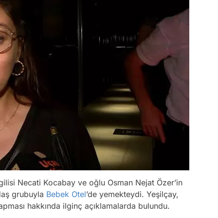
ilisi Necati Kocabay ve oğlu Osman Nejat Özer’in
adaş grubuyla
Bebek
Otel
’de yemekteydi. Yeşilçay,
al yapması hakkında ilginç açıklamalarda bulundu.