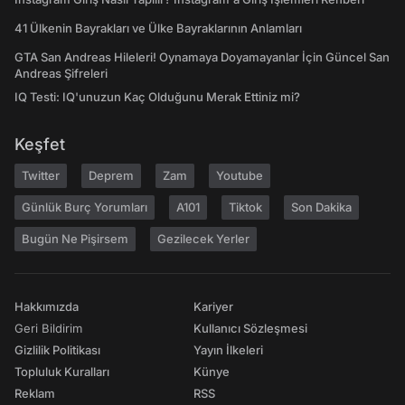
41 Ülkenin Bayrakları ve Ülke Bayraklarının Anlamları
GTA San Andreas Hileleri! Oynamaya Doyamayanlar İçin Güncel San
Andreas Şifreleri
IQ Testi: IQ'unuzun Kaç Olduğunu Merak Ettiniz mi?
Keşfet
Twitter
Deprem
Zam
Youtube
Günlük Burç Yorumları
A101
Tiktok
Son Dakika
Bugün Ne Pişirsem
Gezilecek Yerler
Hakkımızda
Kariyer
Geri Bildirim
Kullanıcı Sözleşmesi
Gizlilik Politikası
Yayın İlkeleri
Topluluk Kuralları
Künye
Reklam
RSS