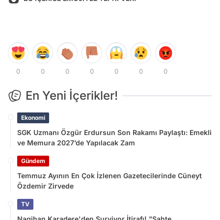
0
0
0
0
0
0
0
En Yeni İçerikler!
Ekonomi
SGK Uzmanı Özgür Erdursun Son Rakamı Paylaştı: Emekli
ve Memura 2027’de Yapılacak Zam
Gündem
Temmuz Ayının En Çok İzlenen Gazetecilerinde Cüneyt
Özdemir Zirvede
TV
Nagihan Karadere'den Survivor İtirafı! "Sahte