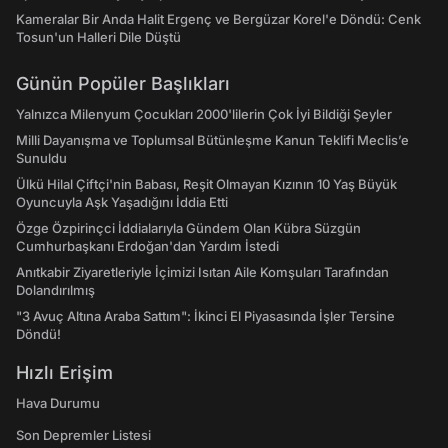
Kameralar Bir Anda Halit Ergenç ve Bergüzar Korel'e Döndü: Cenk
Tosun'un Halleri Dile Düştü
Günün Popüler Başlıkları
Yalnızca Milenyum Çocukları 2000'lilerin Çok İyi Bildiği Şeyler
Milli Dayanışma ve Toplumsal Bütünleşme Kanun Teklifi Meclis’e
Sunuldu
Ülkü Hilal Çiftçi'nin Babası, Reşit Olmayan Kızının 10 Yaş Büyük
Oyuncuyla Aşk Yaşadığını İddia Etti
Özge Özpirinçci İddialarıyla Gündem Olan Kübra Süzgün
Cumhurbaşkanı Erdoğan'dan Yardım İstedi
Anıtkabir Ziyaretleriyle İçimizi Isıtan Aile Komşuları Tarafından
Dolandırılmış
"3 Avuç Altına Araba Sattım": İkinci El Piyasasında İşler Tersine
Döndü!
Hızlı Erişim
Hava Durumu
Son Depremler Listesi