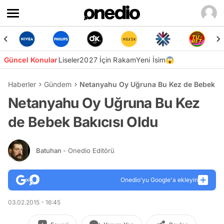
Güncel Konular
Liseler
2027 İçin Rakam
Yeni İsim😱
Haberler
Gündem
Netanyahu Oy Uğruna Bu Kez de Bebek Ba
Netanyahu Oy Uğruna Bu Kez
de Bebek Bakıcısı Oldu
Batuhan
- Onedio Editörü
Onedio’yu Google'a ekleyin
03.02.2015 - 16:45