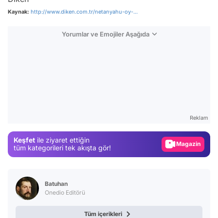
Kaynak:
http://www.diken.com.tr/netanyahu-oy-...
Yorumlar ve Emojiler Aşağıda
Video
Test
Reklam
Gündem
Keşfet
ile ziyaret ettiğin
Magazin
tüm kategorileri tek akışta gör!
Video
Test
Batuhan
Onedio Editörü
Tüm içerikleri