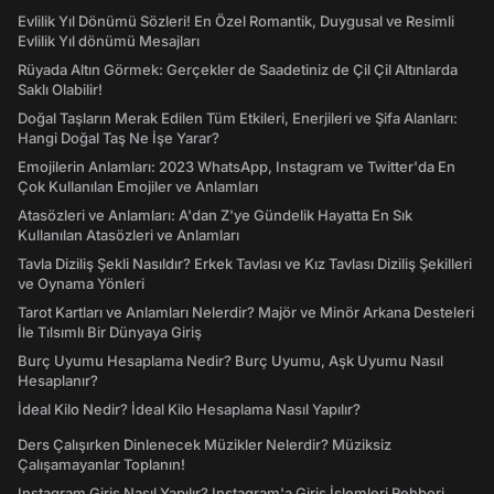
Evlilik Yıl Dönümü Sözleri! En Özel Romantik, Duygusal ve Resimli
Evlilik Yıl dönümü Mesajları
Rüyada Altın Görmek: Gerçekler de Saadetiniz de Çil Çil Altınlarda
Saklı Olabilir!
Doğal Taşların Merak Edilen Tüm Etkileri, Enerjileri ve Şifa Alanları:
Hangi Doğal Taş Ne İşe Yarar?
Emojilerin Anlamları: 2023 WhatsApp, Instagram ve Twitter'da En
Çok Kullanılan Emojiler ve Anlamları
Atasözleri ve Anlamları: A'dan Z'ye Gündelik Hayatta En Sık
Kullanılan Atasözleri ve Anlamları
Tavla Diziliş Şekli Nasıldır? Erkek Tavlası ve Kız Tavlası Diziliş Şekilleri
ve Oynama Yönleri
Tarot Kartları ve Anlamları Nelerdir? Majör ve Minör Arkana Desteleri
İle Tılsımlı Bir Dünyaya Giriş
Burç Uyumu Hesaplama Nedir? Burç Uyumu, Aşk Uyumu Nasıl
Hesaplanır?
İdeal Kilo Nedir? İdeal Kilo Hesaplama Nasıl Yapılır?
Ders Çalışırken Dinlenecek Müzikler Nelerdir? Müziksiz
Çalışamayanlar Toplanın!
Instagram Giriş Nasıl Yapılır? Instagram'a Giriş İşlemleri Rehberi