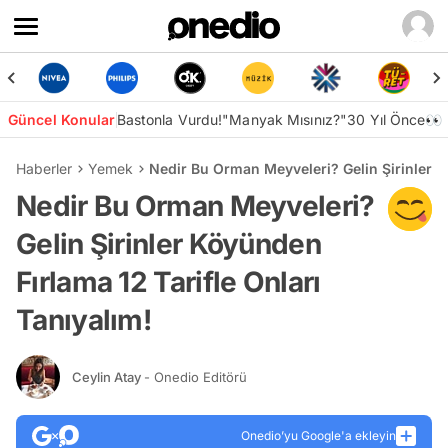
Güncel Konular
Bastonla Vurdu!
"Manyak Mısınız?"
30 Yıl Önce👀
Haberler
Yemek
Nedir Bu Orman Meyveleri? Gelin Şirinler K
Nedir Bu Orman Meyveleri?
Gelin Şirinler Köyünden
Fırlama 12 Tarifle Onları
Tanıyalım!
Ceylin Atay
- Onedio Editörü
Onedio’yu Google'a ekleyin