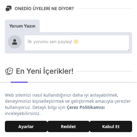
ONEDİO ÜYELERİ NE DİYOR?
Yorum Yazın
En Yeni İçerikler!
Yaşam
Psikologlar Açıkladı: Her Zaman Yavaş Yemek Yiyen
Kişilerin Ortak Noktası
Yaşam
Dünyanın En Değerli Binasını İnşa Ediyorlar: Açıldığında
Her Gün Para Basacak