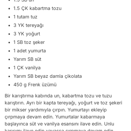
1.5 ÇK kabartma tozu
1 tutam tuz
3 YK tereyağı
3 YK yoğurt
1 SB toz şeker
1 adet yumurta
Yarım SB süt
1 ÇK vanilya
Yarım SB beyaz damla çikolata
450 g Frenk üzümü
Bir karıştırma kabında un, kabartma tozu ve tuzu
karıştırın. Ayrı bir kapta tereyağı, yoğurt ve toz şekeri
bir mikser yardımıyla çırpın. Yumurtayı ekleyip
çırpmaya devam edin. Yumurtalar kabarmaya
başlayınca süt ve vanilya esansını ilave edin. Unlu
karışımı ilave edip yavaşça çırpmaya devam edin.