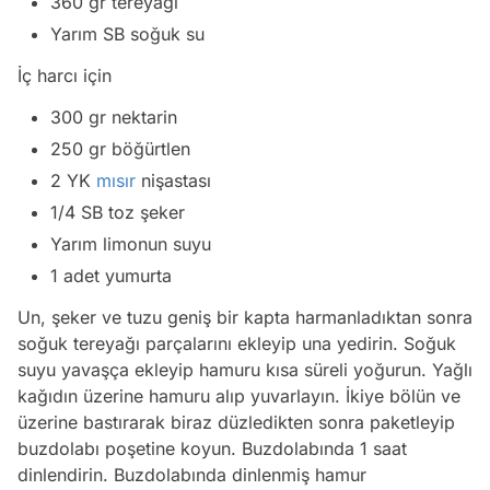
360 gr tereyağı
Yarım SB soğuk su
İç harcı için
300 gr nektarin
250 gr böğürtlen
2 YK
mısır
nişastası
1/4 SB toz şeker
Yarım limonun suyu
1 adet yumurta
Un, şeker ve tuzu geniş bir kapta harmanladıktan sonra
soğuk tereyağı parçalarını ekleyip una yedirin. Soğuk
suyu yavaşça ekleyip hamuru kısa süreli yoğurun. Yağlı
kağıdın üzerine hamuru alıp yuvarlayın. İkiye bölün ve
üzerine bastırarak biraz düzledikten sonra paketleyip
buzdolabı poşetine koyun. Buzdolabında 1 saat
dinlendirin. Buzdolabında dinlenmiş hamur