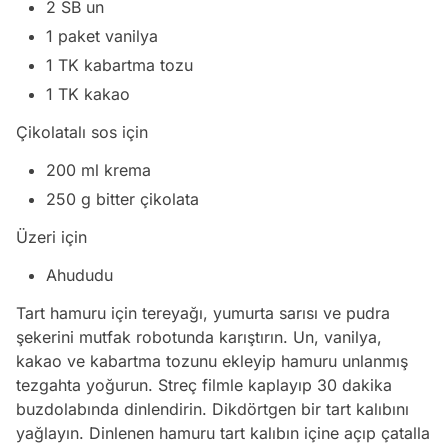
2 SB un
1 paket vanilya
1 TK kabartma tozu
1 TK kakao
Çikolatalı sos için
200 ml krema
250 g bitter çikolata
Üzeri için
Ahududu
Tart hamuru için tereyağı, yumurta sarısı ve pudra
şekerini mutfak robotunda karıştırın. Un, vanilya,
kakao ve kabartma tozunu ekleyip hamuru unlanmış
tezgahta yoğurun. Streç filmle kaplayıp 30 dakika
buzdolabında dinlendirin. Dikdörtgen bir tart kalıbını
yağlayın. Dinlenen hamuru tart kalıbın içine açıp çatalla