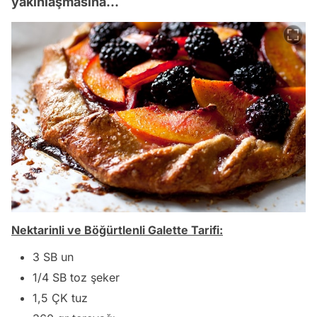
yakınlaşmasına...
Nektarinli ve Böğürtlenli Galette Tarifi:
3 SB un
1/4 SB toz şeker
1,5 ÇK tuz