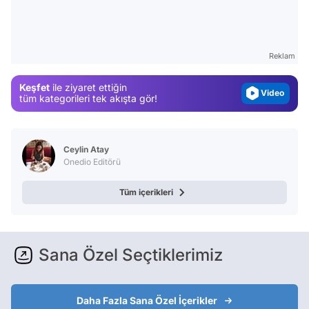
Video
Test
Gündem
Reklam
Magazin
Keşfet
ile ziyaret ettiğin
Video
tüm kategorileri tek akışta gör!
Test
Ceylin Atay
Onedio Editörü
Tüm içerikleri
Sana Özel Seçtiklerimiz
Daha Fazla Sana Özel İçerikler