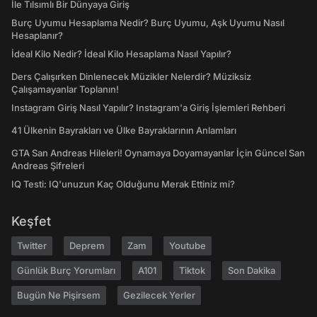
İle Tılsımlı Bir Dünyaya Giriş
Burç Uyumu Hesaplama Nedir? Burç Uyumu, Aşk Uyumu Nasıl
Hesaplanır?
İdeal Kilo Nedir? İdeal Kilo Hesaplama Nasıl Yapılır?
Ders Çalışırken Dinlenecek Müzikler Nelerdir? Müziksiz
Çalışamayanlar Toplanın!
Instagram Giriş Nasıl Yapılır? Instagram'a Giriş İşlemleri Rehberi
41 Ülkenin Bayrakları ve Ülke Bayraklarının Anlamları
GTA San Andreas Hileleri! Oynamaya Doyamayanlar İçin Güncel San
Andreas Şifreleri
IQ Testi: IQ'unuzun Kaç Olduğunu Merak Ettiniz mi?
Keşfet
Twitter
Deprem
Zam
Youtube
Günlük Burç Yorumları
A101
Tiktok
Son Dakika
Bugün Ne Pişirsem
Gezilecek Yerler