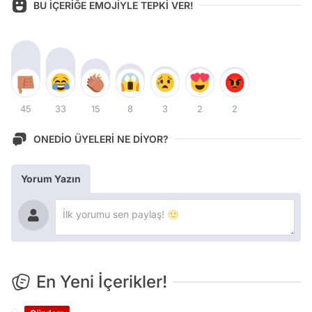
BU İÇERİĞE EMOJİYLE TEPKİ VER!
45
33
15
8
3
2
2
ONEDİO ÜYELERİ NE DİYOR?
Yorum Yazın
En Yeni İçerikler!