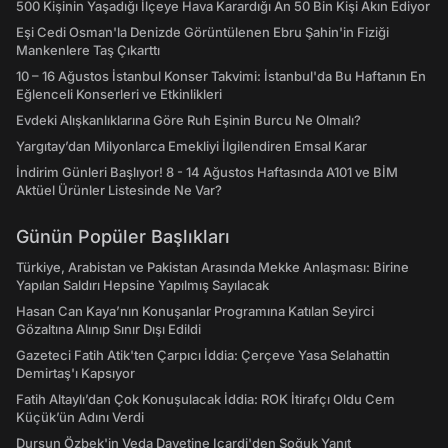
500 Kişinin Yaşadığı İlçeye Hava Karardığı An 50 Bin Kişi Akın Ediyor
Eşi Cedi Osman'la Denizde Görüntülenen Ebru Şahin'in Fiziği
Mankenlere Taş Çıkarttı
10 – 16 Ağustos İstanbul Konser Takvimi: İstanbul'da Bu Haftanın En
Eğlenceli Konserleri ve Etkinlikleri
Evdeki Alışkanlıklarına Göre Ruh Eşinin Burcu Ne Olmalı?
Yargıtay’dan Milyonlarca Emekliyi İlgilendiren Emsal Karar
İndirim Günleri Başlıyor! 8 - 14 Ağustos Haftasında A101 ve BİM
Aktüel Ürünler Listesinde Ne Var?
Günün Popüler Başlıkları
Türkiye, Arabistan ve Pakistan Arasında Mekke Anlaşması: Birine
Yapılan Saldırı Hepsine Yapılmış Sayılacak
Hasan Can Kaya’nın Konuşanlar Programına Katılan Seyirci
Gözaltına Alınıp Sınır Dışı Edildi
Gazeteci Fatih Atik'ten Çarpıcı İddia: Çerçeve Yasa Selahattin
Demirtaş'ı Kapsıyor
Fatih Altaylı’dan Çok Konuşulacak İddia: ROK İtirafçı Oldu Cem
Küçük’ün Adını Verdi
Dursun Özbek'in Veda Davetine Icardi'den Soğuk Yanıt