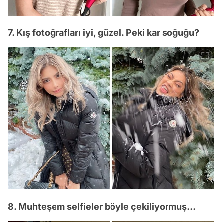
7. Kış fotoğrafları iyi, güzel. Peki kar soğuğu?
8. Muhteşem selfieler böyle çekiliyormuş...