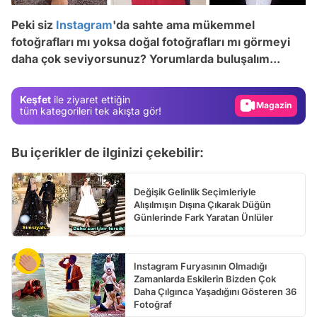
Video
Peki siz
Instagram
'da sahte ama mükemmel
Test
fotoğrafları mı yoksa doğal fotoğrafları mı görmeyi
daha çok seviyorsunuz? Yorumlarda buluşalım...
Gündem
Magazin
Keşfet
ile ziyaret ettiğin
Video
tüm kategorileri tek akışta gör!
Test
Bu içerikler de ilginizi çekebilir:
Değişik Gelinlik Seçimleriyle
Alışılmışın Dışına Çıkarak Düğün
Günlerinde Fark Yaratan Ünlüler
Instagram Furyasının Olmadığı
Zamanlarda Eskilerin Bizden Çok
Daha Çılgınca Yaşadığını Gösteren 36
Fotoğraf