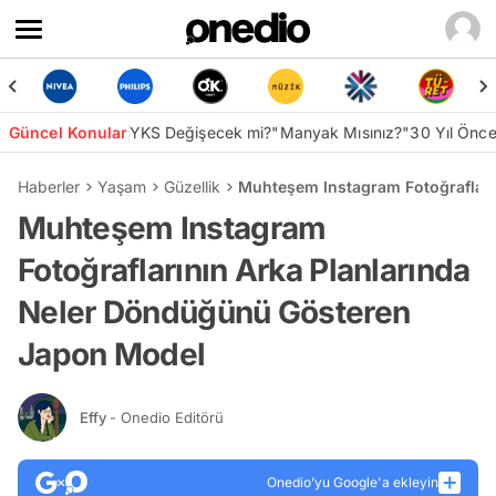
Güncel Konular
YKS Değişecek mi?
"Manyak Mısınız?"
30 Yıl Önc
Haberler
Yaşam
Güzellik
Muhteşem Instagram Fotoğrafları
Muhteşem Instagram
Fotoğraflarının Arka Planlarında
Neler Döndüğünü Gösteren
Japon Model
Effy
- Onedio Editörü
Onedio’yu Google'a ekleyin