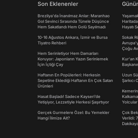
Son Eklenenler
Günün
Brezilya'da İnanılmaz Anlar: Maranhao
Yaşamak 
Gol Sevinci Sırasında Tünele Düşünce
Haritada
Hem Sakatlandı Hem Golü Sayılmadı
Hayatı S
10-16 Ağustos Ankara, İzmir ve Bursa
Sokak Rö
Tiyatro Rehberi
Avrupa'y
Çoğu Av
Hem Serinletiyor Hem Damarları
Koruyor: Japonların Yazın Serinlemek
Kur'an 
İçin İçtiği Çay
Başkanın
Haftanın En Popülerleri: Herkesin
Uzun Sü
Sepetine Eklediği Haftanın En Çok Satan
Şarkıcı 
Ürünleri
Kemerini
Hasat Başladı! Sadece Kayseri’de
Kalkama
Yetişiyor, Lezzetiyle Herkesi Şaşırtıyor
Yolcular
Gerçek Gurmelere Özel: Bu Yemekler
Çok Bekl
Hangi İlimize Ait?
Verildi: 
Dakikay