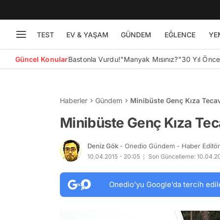
TEST
EV & YAŞAM
GÜNDEM
EĞLENCE
YE
Güncel Konular
Bastonla Vurdu!
"Manyak Mısınız?"
30 Yıl Önc
Haberler
Gündem
Minibüste Genç Kıza Tecav
Minibüste Genç Kıza Teca
Deniz Gök
- Onedio Gündem - Haber Editö
10.04.2015 - 20:05
Son Güncelleme: 10.04.20
Onedio’yu Google’da tercih edil