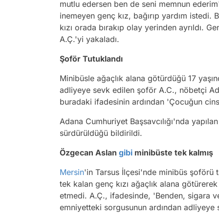
mutlu edersen ben de seni memnun ederim' d
inemeyen genç kız, bağırıp yardım istedi. 
kızı orada bırakıp olay yerinden ayrıldı. Ge
A.Ç.'yi yakaladı.
Şoför Tutuklandı
Minibüsle ağaçlık alana götürdüğü 17 yaşınd
adliyeye sevk edilen şoför A.C., nöbetçi Ad
buradaki ifadesinin ardından 'Çocuğun cinse
Adana Cumhuriyet Başsavcılığı'nda yapılan 
sürdürüldüğü bildirildi.
Özgecan Aslan
gibi
minibüste tek kalmış
Mersin
'in Tarsus İlçesi'nde minibüs şoförü
tek kalan genç kızı ağaçlık alana götürerek 
etmedi. A.Ç., ifadesinde, 'Benden, sigara ve
emniyetteki sorgusunun ardından adliyeye s