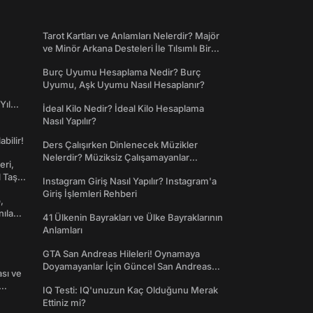
Tarot Kartları ve Anlamları Nelerdir? Majör
ve Minör Arkana Desteleri İle Tılsımlı Bir
Dünyaya Giriş
Burç Uyumu Hesaplama Nedir? Burç
Uyumu, Aşk Uyumu Nasıl Hesaplanır?
Yıl
İdeal Kilo Nedir? İdeal Kilo Hesaplama
Nasıl Yapılır?
abilir!
Ders Çalışırken Dinlenecek Müzikler
Nelerdir? Müziksiz Çalışamayanlar
eri,
Toplanın!
l Taş
Instagram Giriş Nasıl Yapılır? Instagram'a
Giriş İşlemleri Rehberi
,
nılan
41 Ülkenin Bayrakları ve Ülke Bayraklarının
Anlamları
GTA San Andreas Hileleri! Oynamaya
Doyamayanlar İçin Güncel San Andreas
ası ve
Şifreleri
IQ Testi: IQ'unuzun Kaç Olduğunu Merak
Ettiniz mi?