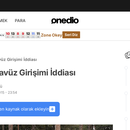
MEK
PARA
e👀
Zone Okey
Seri Diz
üz Girişimi İddiası
vüz Girişimi İddiası
rü
15 - 23:54
en kaynak olarak ekleyin