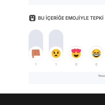
BU İÇERİĞE EMOJİYLE TEPKİ
1
1
0
0
Yoru