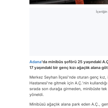
İçeriği
Adana
'da minibüs şoförü 25 yaşındaki A.Ç
17 yaşındaki bir genç kızı ağaçlık alana g
Merkez Seyhan İlçesi'nde oturan genç kız
Hastanesi'ne gitmek için A.Ç.'nin kullandığ
sırada son durağa girmeden, minibüste tek k
yöneldi.
Minibüsü ağaçlık alana park eden A.Ç., ge