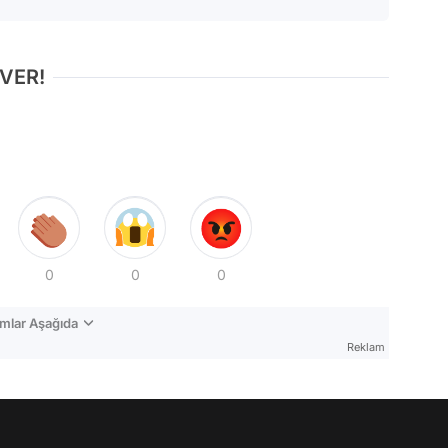
 VER!
0
0
0
mlar Aşağıda
Reklam