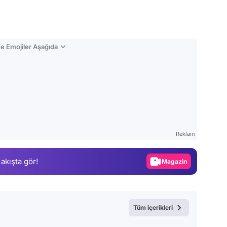
e Emojiler Aşağıda
Video
Test
Reklam
Gündem
 akışta gör!
Magazin
Video
Test
Tüm içerikleri