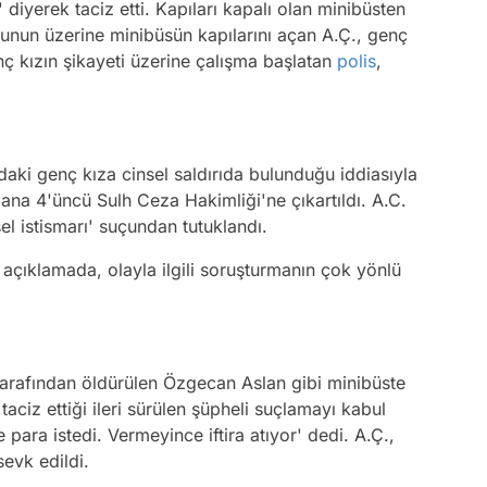
iyerek taciz etti. Kapıları kapalı olan minibüsten
Bunun üzerine minibüsün kapılarını açan A.Ç., genç
nç kızın şikayeti üzerine çalışma başlatan
polis
,
aki genç kıza cinsel saldırıda bulunduğu iddiasıyla
ana 4'üncü Sulh Ceza Hakimliği'ne çıkartıldı. A.C.
l istismarı' suçundan tutuklandı.
açıklamada, olayla ilgili soruşturmanın çok yönlü
 tarafından öldürülen Özgecan Aslan gibi minibüste
taciz ettiği ileri sürülen şüpheli suçlamayı kabul
 para istedi. Vermeyince iftira atıyor' dedi. A.Ç.,
evk edildi.