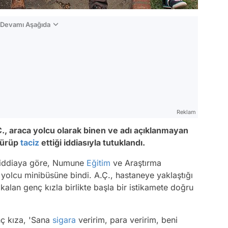
n Devamı Aşağıda
Reklam
., araca yolcu olarak binen ve adı açıklanmayan
ötürüp
taciz
ettiği iddiasıyla tutuklandı.
, iddiaya göre, Numune
Eğitim
ve Araştırma
ı yolcu minibüsüne bindi. A.Ç., hastaneye yaklaştığı
alan genç kızla birlikte başla bir istikamete doğru
nç kıza, 'Sana
sigara
veririm, para veririm, beni