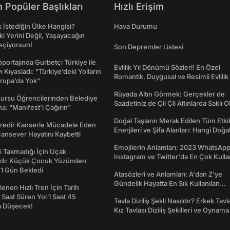
 Popüler Başlıkları
Hızlı Erişim
İstediğin Ülke Hangisi?
Hava Durumu
ki Yerini Değil, Yaşayacağın
eçiyorsun!
Son Depremler Listesi
portajında Gurbetçi Türkiye ile
Evlilik Yıl Dönümü Sözleri! En Özel
ı Kıyasladı: "Türkiye’deki Yolların
Romantik, Duygusal ve Resimli Evlilik 
rupa’da Yok"
dönümü Mesajları
Rüyada Altın Görmek: Gerçekler de
Kursu Öğrencilerinden Belediye
Saadetiniz de Çil Çil Altınlarda Saklı Ol
a: "Manifest’i Çağırın"
Doğal Taşların Merak Edilen Tüm Etkil
redir Kanserle Mücadele Eden
Enerjileri ve Şifa Alanları: Hangi Doğa
Cansever Hayatını Kaybetti
Ne İşe Yarar?
Emojilerin Anlamları: 2023 WhatsApp
 Takmadığı İçin Uçak
Instagram ve Twitter'da En Çok Kulla
dı: Küçük Çocuk Yüzünden
Emojiler ve Anlamları
 1 Gün Bekledi
Atasözleri ve Anlamları: A'dan Z'ye
Gündelik Hayatta En Sık Kullanılan
enen Hızlı Tren İçin Tarih
Atasözleri ve Anlamları
7 Saat Süren Yol 1 Saat 45
Tavla Diziliş Şekli Nasıldır? Erkek Tavl
a Düşecek!
Kız Tavlası Diziliş Şekilleri ve Oynama
Yönleri