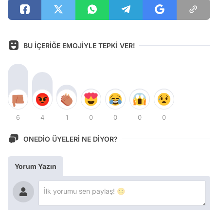
BU İÇERİĞE EMOJİYLE TEPKİ VER!
6
4
1
0
0
0
0
ONEDİO ÜYELERİ NE DİYOR?
Yorum Yazın