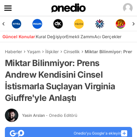
Güncel Konular
Kural Değişiyor
Emekli Zammı
Acı Gerçekler
Haberler
Yaşam
İlişkiler
Cinsellik
Miktar Bilinmiyor: Prens 
Miktar Bilinmiyor: Prens
Andrew Kendisini Cinsel
İstismarla Suçlayan Virginia
Giuffre'yle Anlaştı
Yasin Arslan
- Onedio Editörü
Onedio’yu Google'a ekleyin