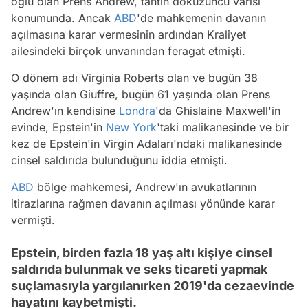
oğlu olan Prens Andrew, tahtın dokuzuncu varisi
konumunda. Ancak
ABD
'de mahkemenin davanın
açılmasına karar vermesinin ardından Kraliyet
ailesindeki birçok unvanından feragat etmişti.
O dönem adı Virginia Roberts olan ve bugün 38
yaşında olan Giuffre, bugün 61 yaşında olan Prens
Andrew'ın kendisine
Londra
'da Ghislaine Maxwell'in
evinde, Epstein'in
New York
'taki malikanesinde ve bir
kez de Epstein'in Virgin Adaları'ndaki malikanesinde
cinsel saldırıda bulunduğunu iddia etmişti.
ABD
bölge mahkemesi, Andrew'ın avukatlarının
itirazlarına rağmen davanın açılması yönünde karar
vermişti.
Epstein, birden fazla 18 yaş altı kişiye cinsel
saldırıda bulunmak ve seks ticareti yapmak
suçlamasıyla yargılanırken 2019'da cezaevinde
hayatını kaybetmişti.