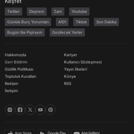
Keşfet
Twitter
Deprem
Zam
Youtube
Günlük Burç Yorumları
A101
Tiktok
Son Dakika
Bugün Ne Pişirsem
Gezilecek Yerler
Hakkımızda
Kariyer
Geri Bildirim
Kullanıcı Sözleşmesi
Gizlilik Politikası
Yayın İlkeleri
Topluluk Kuralları
Künye
Reklam
RSS
İletişim