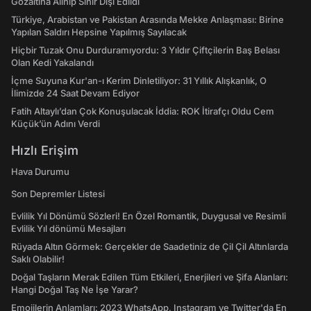
Gözaltına Alınıp Sınır Dışı Edildi
Türkiye, Arabistan ve Pakistan Arasında Mekke Anlaşması: Birine
Yapılan Saldırı Hepsine Yapılmış Sayılacak
Hiçbir Tuzak Onu Durduramıyordu: 3 Yıldır Çiftçilerin Baş Belası
Olan Kedi Yakalandı
İçme Suyuna Kur'an-ı Kerim Dinletiliyor: 31 Yıllık Alışkanlık, O
İlimizde 24 Saat Devam Ediyor
Fatih Altaylı’dan Çok Konuşulacak İddia: ROK İtirafçı Oldu Cem
Küçük’ün Adını Verdi
Hızlı Erişim
Hava Durumu
Son Depremler Listesi
Evlilik Yıl Dönümü Sözleri! En Özel Romantik, Duygusal ve Resimli
Evlilik Yıl dönümü Mesajları
Rüyada Altın Görmek: Gerçekler de Saadetiniz de Çil Çil Altınlarda
Saklı Olabilir!
Doğal Taşların Merak Edilen Tüm Etkileri, Enerjileri ve Şifa Alanları:
Hangi Doğal Taş Ne İşe Yarar?
Emojilerin Anlamları: 2023 WhatsApp, Instagram ve Twitter'da En