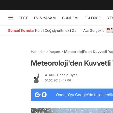
TEST
EV & YAŞAM
GÜNDEM
EĞLENCE
YE
Güncel Konular
Kural Değişiyor
Emekli Zammı
Acı Gerçekler
Haberler
Yaşam
Meteoroloji'den Kuvvetli Ya
Meteoroloji'den Kuvvetli 
ATKN
- Onedio Üyesi
01.02.2015 - 17:06
Onedio’yu Google’da tercih edil