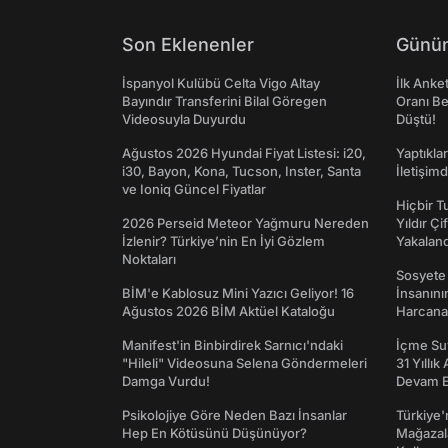
Son Eklenenler
Günün
İspanyol Kulübü Celta Vigo Altay
İlk Anke
Bayındır Transferini Bilal Göregen
Oranı Be
Videosuyla Duyurdu
Düştü!
Ağustos 2026 Hyundai Fiyat Listesi: i20,
Yaptıkla
i30, Bayon, Kona, Tucson, Inster, Santa
İletişim
ve Ioniq Güncel Fiyatlar
Hiçbir 
2026 Perseid Meteor Yağmuru Nereden
Yıldır Çi
İzlenir? Türkiye’nin En İyi Gözlem
Yakaland
Noktaları
Sosyete
BİM'e Kablosuz Mini Yazıcı Geliyor! 16
İnsanın
Ağustos 2026 BİM Aktüel Kataloğu
Harcanan
Manifest'in Binbirdirek Sarnıcı'ndaki
İçme Suy
"Hileli" Videosuna Selena Göndermeleri
31 Yıllık
Damga Vurdu!
Devam E
Psikolojiye Göre Neden Bazı İnsanlar
Türkiye'
Hep En Kötüsünü Düşünüyor?
Mağazala