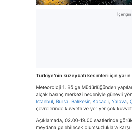
İçeriği
Türkiye'nin kuzeybatı kesimleri için yarın
Meteoroloji 1. Bölge Müdürlüğünden yapılan
alçak basınç merkezi nedeniyle güneyli yönl
İstanbul
,
Bursa
,
Balıkesir
,
Kocaeli
,
Yalova
,
çevrelerinde kuvvetli ve yer yer çok kuvvet
Açıklamada, 02.00-19.00 saatlerinde görüle
meydana gelebilecek olumsuzluklara karşı d