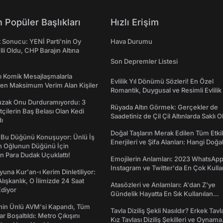
 Popüler Başlıkları
Hızlı Erişim
t Sonucu: YENİ Parti'nin Oy
Hava Durumu
lli Oldu, CHP Barajın Altına
Son Depremler Listesi
rı Komik Mesajlaşmalarla
Evlilik Yıl Dönümü Sözleri! En Özel
den Maksimum Verim Alan Kişiler
Romantik, Duygusal ve Resimli Evlilik 
dönümü Mesajları
Tuzak Onu Durduramıyordu: 3
Rüyada Altın Görmek: Gerçekler de
ftçilerin Baş Belası Olan Kedi
Saadetiniz de Çil Çil Altınlarda Saklı Ol
ı
Doğal Taşların Merak Edilen Tüm Etkil
 Bu Düğünü Konuşuyor: Ünlü İş
Enerjileri ve Şifa Alanları: Hangi Doğa
ın Oğlunun Düğünü İçin
Ne İşe Yarar?
 Para Dudak Uçuklattı!
Emojilerin Anlamları: 2023 WhatsApp
Instagram ve Twitter'da En Çok Kulla
una Kur'an-ı Kerim Dinletiliyor:
Emojiler ve Anlamları
 Alışkanlık, O İlimizde 24 Saat
Atasözleri ve Anlamları: A'dan Z'ye
diyor
Gündelik Hayatta En Sık Kullanılan
Atasözleri ve Anlamları
nin Ünlü AVM'si Kapandı, Tüm
Tavla Diziliş Şekli Nasıldır? Erkek Tavl
r Boşaltıldı: Metro Çıkışını
Kız Tavlası Diziliş Şekilleri ve Oynama