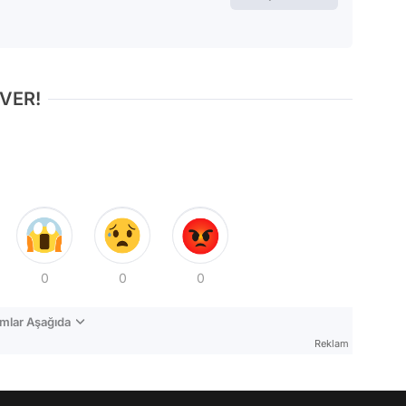
 VER!
0
0
0
mlar Aşağıda
Reklam