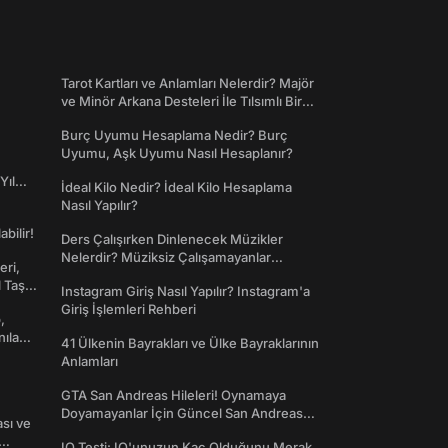
Tarot Kartları ve Anlamları Nelerdir? Majör
ve Minör Arkana Desteleri İle Tılsımlı Bir
Dünyaya Giriş
Burç Uyumu Hesaplama Nedir? Burç
Uyumu, Aşk Uyumu Nasıl Hesaplanır?
Yıl
İdeal Kilo Nedir? İdeal Kilo Hesaplama
Nasıl Yapılır?
abilir!
Ders Çalışırken Dinlenecek Müzikler
Nelerdir? Müziksiz Çalışamayanlar
eri,
Toplanın!
l Taş
Instagram Giriş Nasıl Yapılır? Instagram'a
Giriş İşlemleri Rehberi
,
nılan
41 Ülkenin Bayrakları ve Ülke Bayraklarının
Anlamları
GTA San Andreas Hileleri! Oynamaya
Doyamayanlar İçin Güncel San Andreas
ası ve
Şifreleri
IQ Testi: IQ'unuzun Kaç Olduğunu Merak