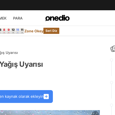
MEK
PARA
Zone Okey
Seri Diz
ğış Uyarısı
Yağış Uyarısı
en kaynak olarak ekleyin