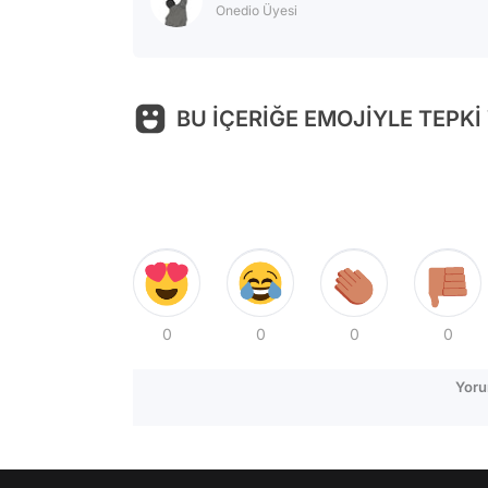
Onedio Üyesi
BU İÇERİĞE EMOJİYLE TEPKİ
0
0
0
0
Yoru