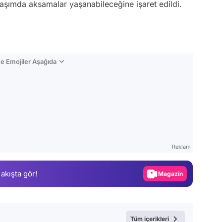
laşımda aksamalar yaşanabileceğine işaret edildi.
e Emojiler Aşağıda
Video
Test
Reklam
Gündem
 akışta gör!
Magazin
Video
Test
Tüm içerikleri