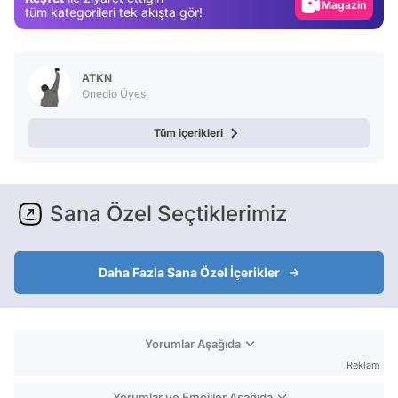
Magazin
tüm kategorileri tek akışta gör!
Video
Test
ATKN
Onedio Üyesi
Tüm içerikleri
Sana Özel Seçtiklerimiz
Daha Fazla Sana Özel İçerikler
Yorumlar Aşağıda
Reklam
Yorumlar ve Emojiler Aşağıda