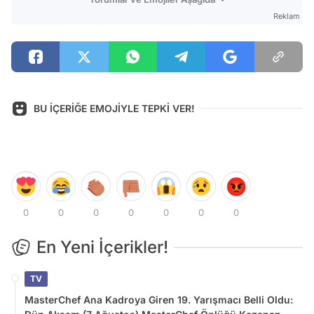
Reklam
BU İÇERİĞE EMOJİYLE TEPKİ VER!
0
0
0
0
0
0
0
En Yeni İçerikler!
TV
MasterChef Ana Kadroya Giren 19. Yarışmacı Belli Oldu: