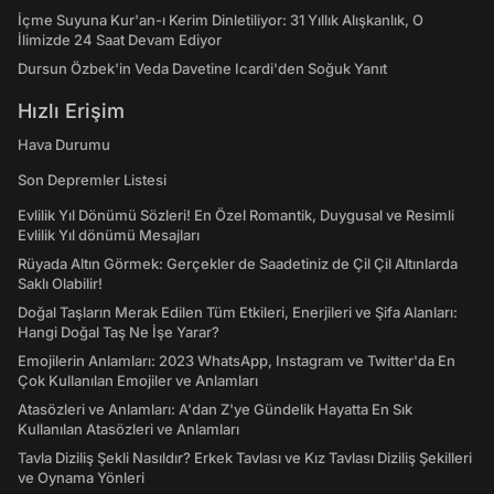
İçme Suyuna Kur'an-ı Kerim Dinletiliyor: 31 Yıllık Alışkanlık, O
İlimizde 24 Saat Devam Ediyor
Dursun Özbek'in Veda Davetine Icardi'den Soğuk Yanıt
Hızlı Erişim
Hava Durumu
Son Depremler Listesi
Evlilik Yıl Dönümü Sözleri! En Özel Romantik, Duygusal ve Resimli
Evlilik Yıl dönümü Mesajları
Rüyada Altın Görmek: Gerçekler de Saadetiniz de Çil Çil Altınlarda
Saklı Olabilir!
Doğal Taşların Merak Edilen Tüm Etkileri, Enerjileri ve Şifa Alanları:
Hangi Doğal Taş Ne İşe Yarar?
Emojilerin Anlamları: 2023 WhatsApp, Instagram ve Twitter'da En
Çok Kullanılan Emojiler ve Anlamları
Atasözleri ve Anlamları: A'dan Z'ye Gündelik Hayatta En Sık
Kullanılan Atasözleri ve Anlamları
Tavla Diziliş Şekli Nasıldır? Erkek Tavlası ve Kız Tavlası Diziliş Şekilleri
ve Oynama Yönleri