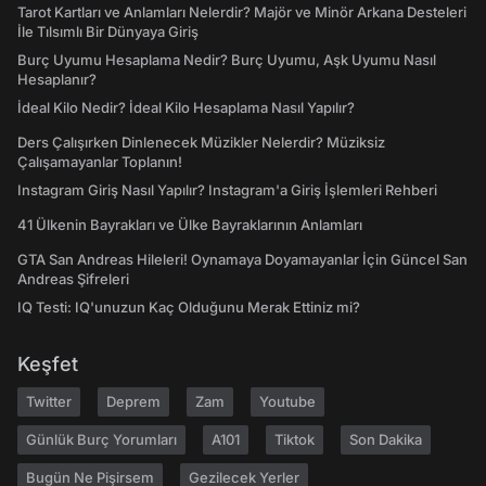
Tarot Kartları ve Anlamları Nelerdir? Majör ve Minör Arkana Desteleri
İle Tılsımlı Bir Dünyaya Giriş
Burç Uyumu Hesaplama Nedir? Burç Uyumu, Aşk Uyumu Nasıl
Hesaplanır?
İdeal Kilo Nedir? İdeal Kilo Hesaplama Nasıl Yapılır?
Ders Çalışırken Dinlenecek Müzikler Nelerdir? Müziksiz
Çalışamayanlar Toplanın!
Instagram Giriş Nasıl Yapılır? Instagram'a Giriş İşlemleri Rehberi
41 Ülkenin Bayrakları ve Ülke Bayraklarının Anlamları
GTA San Andreas Hileleri! Oynamaya Doyamayanlar İçin Güncel San
Andreas Şifreleri
IQ Testi: IQ'unuzun Kaç Olduğunu Merak Ettiniz mi?
Keşfet
Twitter
Deprem
Zam
Youtube
Günlük Burç Yorumları
A101
Tiktok
Son Dakika
Bugün Ne Pişirsem
Gezilecek Yerler