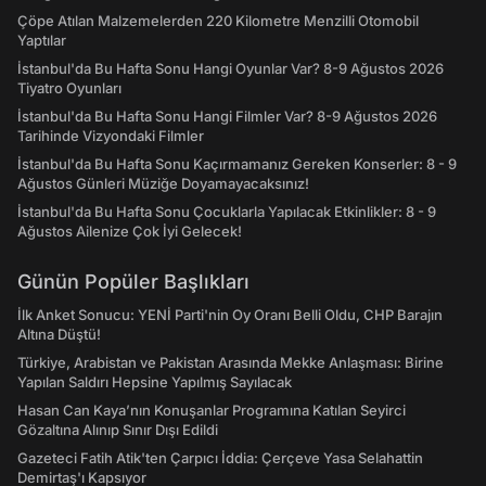
Çöpe Atılan Malzemelerden 220 Kilometre Menzilli Otomobil
Yaptılar
İstanbul'da Bu Hafta Sonu Hangi Oyunlar Var? 8-9 Ağustos 2026
Tiyatro Oyunları
İstanbul'da Bu Hafta Sonu Hangi Filmler Var? 8-9 Ağustos 2026
Tarihinde Vizyondaki Filmler
İstanbul'da Bu Hafta Sonu Kaçırmamanız Gereken Konserler: 8 - 9
Ağustos Günleri Müziğe Doyamayacaksınız!
İstanbul'da Bu Hafta Sonu Çocuklarla Yapılacak Etkinlikler: 8 - 9
Ağustos Ailenize Çok İyi Gelecek!
Günün Popüler Başlıkları
İlk Anket Sonucu: YENİ Parti'nin Oy Oranı Belli Oldu, CHP Barajın
Altına Düştü!
Türkiye, Arabistan ve Pakistan Arasında Mekke Anlaşması: Birine
Yapılan Saldırı Hepsine Yapılmış Sayılacak
Hasan Can Kaya’nın Konuşanlar Programına Katılan Seyirci
Gözaltına Alınıp Sınır Dışı Edildi
Gazeteci Fatih Atik'ten Çarpıcı İddia: Çerçeve Yasa Selahattin
Demirtaş'ı Kapsıyor