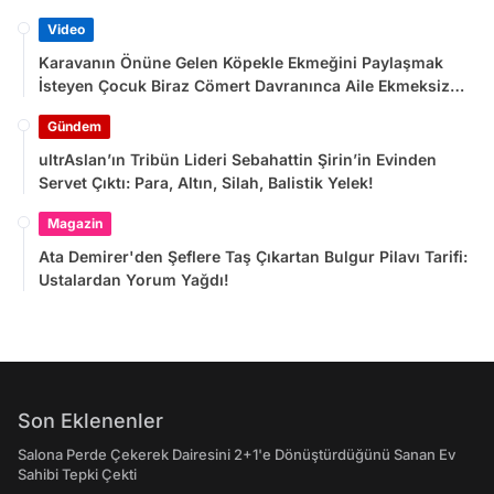
Video
Karavanın Önüne Gelen Köpekle Ekmeğini Paylaşmak
İsteyen Çocuk Biraz Cömert Davranınca Aile Ekmeksiz
Kaldı
Gündem
ultrAslan’ın Tribün Lideri Sebahattin Şirin’in Evinden
Servet Çıktı: Para, Altın, Silah, Balistik Yelek!
Magazin
Ata Demirer'den Şeflere Taş Çıkartan Bulgur Pilavı Tarifi:
Ustalardan Yorum Yağdı!
Son Eklenenler
Salona Perde Çekerek Dairesini 2+1'e Dönüştürdüğünü Sanan Ev
Sahibi Tepki Çekti