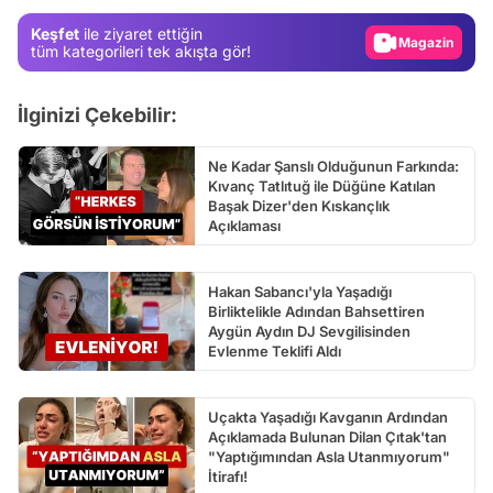
Magazin
Keşfet
ile ziyaret ettiğin
Video
tüm kategorileri tek akışta gör!
Test
İlginizi Çekebilir:
Ne Kadar Şanslı Olduğunun Farkında:
Kıvanç Tatlıtuğ ile Düğüne Katılan
Başak Dizer'den Kıskançlık
Açıklaması
Hakan Sabancı'yla Yaşadığı
Birliktelikle Adından Bahsettiren
Aygün Aydın DJ Sevgilisinden
Evlenme Teklifi Aldı
Uçakta Yaşadığı Kavganın Ardından
Açıklamada Bulunan Dilan Çıtak'tan
"Yaptığımından Asla Utanmıyorum"
İtirafı!