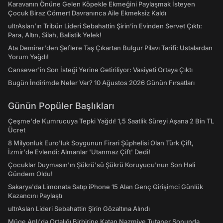
Karavanın Önüne Gelen Köpekle Ekmeğini Paylaşmak İsteyen
Çocuk Biraz Cömert Davranınca Aile Ekmeksiz Kaldı
ultrAslan’ın Tribün Lideri Sebahattin Şirin’in Evinden Servet Çıktı:
Para, Altın, Silah, Balistik Yelek!
Ata Demirer'den Şeflere Taş Çıkartan Bulgur Pilavı Tarifi: Ustalardan
Yorum Yağdı!
Cansever'in Son İsteği Yerine Getiriliyor: Vasiyeti Ortaya Çıktı
Bugün İndirimde Neler Var? 10 Ağustos 2026 Günün Fırsatları
Günün Popüler Başlıkları
Çeşme'de Kumrucuya Tepki Yağdı! 1,5 Saatlik Süreyi Aşana 2 Bin TL
Ücret
8 Milyonluk Euro'luk Soygunun Firari Şüphelisi Olan Türk Çift,
İzmir'de Evlendi: Almanlar 'Utanmaz Çift' Dedi!
Çocuklar Duymasın'ın Şükrü'sü Şükrü Koruyucu'nun Son Hali
Gündem Oldu!
Sakarya'da Limonata Satıp iPhone 15 Alan Genç Girişimci Günlük
Kazancını Paylaştı
ultrAslan Lideri Sebahattin Şirin Gözaltına Alındı
Müge Anlı'da Ortalığı Birbirine Katan Nazmiye Tutaner Sonunda