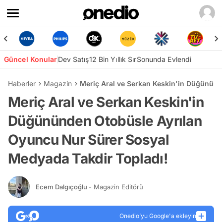
Güncel Konular
Dev Satış
12 Bin Yıllık Sır
Sonunda Evlendi
Haberler
Magazin
Meriç Aral ve Serkan Keskin'in Düğününd
Meriç Aral ve Serkan Keskin'in
Düğününden Otobüsle Ayrılan
Oyuncu Nur Sürer Sosyal
Medyada Takdir Topladı!
Ecem Dalgıçoğlu
- Magazin Editörü
Onedio’yu Google'a ekleyin