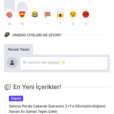
35
15
1
1
1
0
0
ONEDİO ÜYELERİ NE DİYOR?
Yorum Yazın
En Yeni İçerikler!
Yaşam
Salona Perde Çekerek Dairesini 2+1'e Dönüştürdüğünü
Sanan Ev Sahibi Tepki Çekti