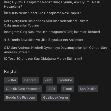
Burç Uyumu Hesaplama Nedir? Burç Uyumu, Aşk Uyumu Nasıl
Hesaplanır?
İdeal Kilo Nedir? İdeal Kilo Hesaplama Nasıl Yapılır?
Ders Çalışırken Dinlenecek Müzikler Nelerdir? Müziksiz
Çalışamayanlar Toplanın!
Instagram Giriş Nasıl Yapılır? Instagram'a Giriş İşlemleri Rehberi
41 Ülkenin Bayrakları ve Ülke Bayraklarının Anlamları
GTA San Andreas Hileleri! Oynamaya Doyamayanlar İçin Güncel San
Andreas Şifreleri
IQ Testi: IQ'unuzun Kaç Olduğunu Merak Ettiniz mi?
Keşfet
Twitter
Deprem
Zam
Youtube
Günlük Burç Yorumları
A101
Tiktok
Son Dakika
Bugün Ne Pişirsem
Gezilecek Yerler