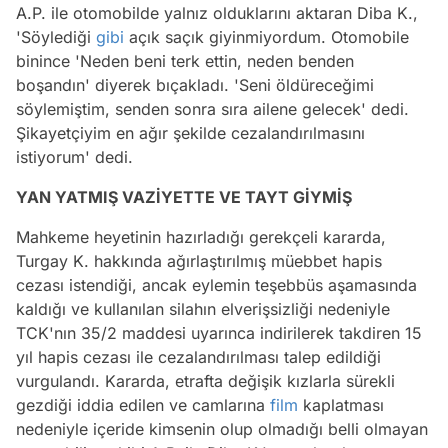
A.P. ile otomobilde yalnız olduklarını aktaran Diba K.,
'Söylediği
gibi
açık saçık giyinmiyordum. Otomobile
binince 'Neden beni terk ettin, neden benden
boşandın' diyerek bıçakladı. 'Seni öldüreceğimi
söylemiştim, senden sonra sıra ailene gelecek' dedi.
Şikayetçiyim en ağır şekilde cezalandırılmasını
istiyorum' dedi.
YAN YATMIŞ VAZİYETTE VE TAYT GİYMİŞ
Mahkeme heyetinin hazırladığı gerekçeli kararda,
Turgay K. hakkında ağırlaştırılmış müebbet hapis
cezası istendiği, ancak eylemin teşebbüs aşamasında
kaldığı ve kullanılan silahın elverişsizliği nedeniyle
TCK'nın 35/2 maddesi uyarınca indirilerek takdiren 15
yıl hapis cezası ile cezalandırılması talep edildiği
vurgulandı. Kararda, etrafta değişik kızlarla sürekli
gezdiği iddia edilen ve camlarına
film
kaplatması
nedeniyle içeride kimsenin olup olmadığı belli olmayan