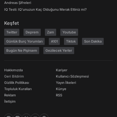
Andreas Şifreleri
IQ Testi: IQ'unuzun Kaç Olduğunu Merak Ettiniz mi?
Keşfet
Twitter
Deprem
Zam
Youtube
Günlük Burç Yorumları
A101
Tiktok
Son Dakika
Bugün Ne Pişirsem
Gezilecek Yerler
Hakkımızda
Kariyer
Geri Bildirim
Kullanıcı Sözleşmesi
Gizlilik Politikası
Yayın İlkeleri
Topluluk Kuralları
Künye
Reklam
RSS
İletişim