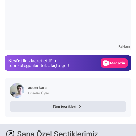
Video
Test
Reklam
Gündem
Keşfet
ile ziyaret ettiğin
Magazin
tüm kategorileri tek akışta gör!
Video
Test
adem kara
Onedio Üyesi
Tüm içerikleri
Sana Özel Seçtiklerimiz