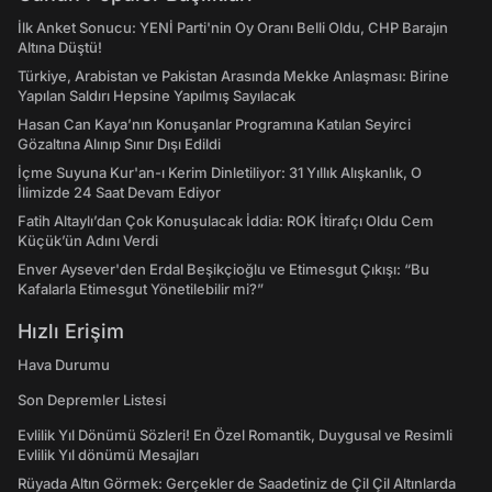
İlk Anket Sonucu: YENİ Parti'nin Oy Oranı Belli Oldu, CHP Barajın
Altına Düştü!
Türkiye, Arabistan ve Pakistan Arasında Mekke Anlaşması: Birine
Yapılan Saldırı Hepsine Yapılmış Sayılacak
Hasan Can Kaya’nın Konuşanlar Programına Katılan Seyirci
Gözaltına Alınıp Sınır Dışı Edildi
İçme Suyuna Kur'an-ı Kerim Dinletiliyor: 31 Yıllık Alışkanlık, O
İlimizde 24 Saat Devam Ediyor
Fatih Altaylı’dan Çok Konuşulacak İddia: ROK İtirafçı Oldu Cem
Küçük’ün Adını Verdi
Enver Aysever'den Erdal Beşikçioğlu ve Etimesgut Çıkışı: “Bu
Kafalarla Etimesgut Yönetilebilir mi?”
Hızlı Erişim
Hava Durumu
Son Depremler Listesi
Evlilik Yıl Dönümü Sözleri! En Özel Romantik, Duygusal ve Resimli
Evlilik Yıl dönümü Mesajları
Rüyada Altın Görmek: Gerçekler de Saadetiniz de Çil Çil Altınlarda