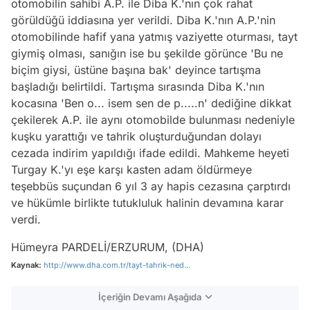
otomobilin sahibi A.P. ile Diba K.'nın çok rahat
görüldüğü iddiasına yer verildi. Diba K.'nın A.P.'nin
otomobilinde hafif yana yatmış vaziyette oturması, tayt
giymiş olması, sanığın ise bu şekilde görünce 'Bu ne
biçim giysi, üstüne başına bak' deyince tartışma
başladığı belirtildi. Tartışma sırasında Diba K.'nın
kocasına 'Ben o... isem sen de p.....n' dediğine dikkat
çekilerek A.P. ile aynı otomobilde bulunması nedeniyle
kuşku yarattığı ve tahrik oluşturduğundan dolayı
cezada indirim yapıldığı ifade edildi. Mahkeme heyeti
Turgay K.'yı eşe karşı kasten adam öldürmeye
teşebbüs suçundan 6 yıl 3 ay hapis cezasına çarptırdı
ve hükümle birlikte tutukluluk halinin devamına karar
verdi.
Hümeyra PARDELİ/ERZURUM, (DHA)
Kaynak:
http://www.dha.com.tr/tayt-tahrik-ned...
İçeriğin Devamı Aşağıda