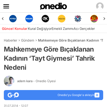
Güncel Konular
Kural Değişiyor
Emekli Zammı
Acı Gerçekler
Haberler
Gündem
Mahkemeye Göre Bıçaklanan Kadının ‘Tayt
Mahkemeye Göre Bıçaklanan
Kadının ‘Tayt Giymesi’ Tahrik
Nedeni
adem kara
- Onedio Üyesi
Onedio’yu Google'a ekleyin
31.07.2014 - 12:07