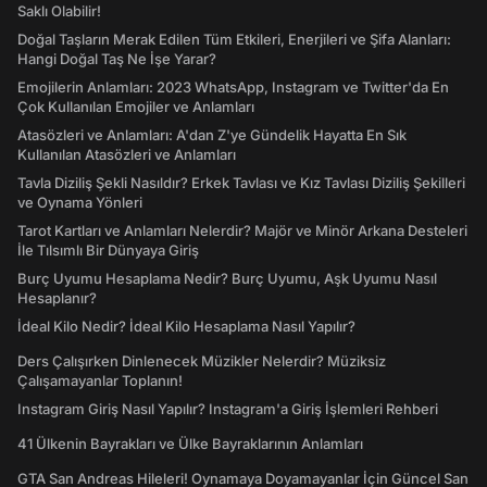
Saklı Olabilir!
Doğal Taşların Merak Edilen Tüm Etkileri, Enerjileri ve Şifa Alanları:
Hangi Doğal Taş Ne İşe Yarar?
Emojilerin Anlamları: 2023 WhatsApp, Instagram ve Twitter'da En
Çok Kullanılan Emojiler ve Anlamları
Atasözleri ve Anlamları: A'dan Z'ye Gündelik Hayatta En Sık
Kullanılan Atasözleri ve Anlamları
Tavla Diziliş Şekli Nasıldır? Erkek Tavlası ve Kız Tavlası Diziliş Şekilleri
ve Oynama Yönleri
Tarot Kartları ve Anlamları Nelerdir? Majör ve Minör Arkana Desteleri
İle Tılsımlı Bir Dünyaya Giriş
Burç Uyumu Hesaplama Nedir? Burç Uyumu, Aşk Uyumu Nasıl
Hesaplanır?
İdeal Kilo Nedir? İdeal Kilo Hesaplama Nasıl Yapılır?
Ders Çalışırken Dinlenecek Müzikler Nelerdir? Müziksiz
Çalışamayanlar Toplanın!
Instagram Giriş Nasıl Yapılır? Instagram'a Giriş İşlemleri Rehberi
41 Ülkenin Bayrakları ve Ülke Bayraklarının Anlamları
GTA San Andreas Hileleri! Oynamaya Doyamayanlar İçin Güncel San