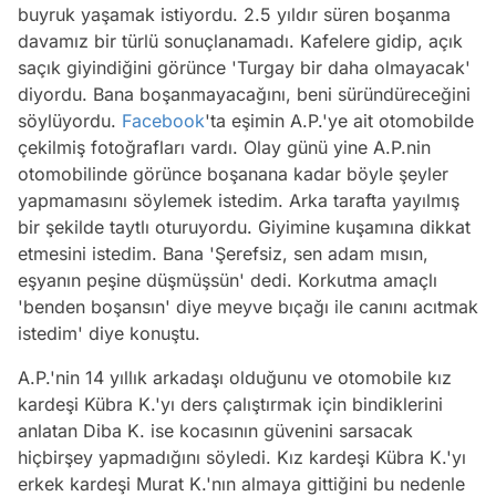
buyruk yaşamak istiyordu. 2.5 yıldır süren boşanma
davamız bir türlü sonuçlanamadı. Kafelere gidip, açık
saçık giyindiğini görünce 'Turgay bir daha olmayacak'
diyordu. Bana boşanmayacağını, beni süründüreceğini
söylüyordu.
Facebook
'ta eşimin A.P.'ye ait otomobilde
çekilmiş fotoğrafları vardı. Olay günü yine A.P.nin
otomobilinde görünce boşanana kadar böyle şeyler
yapmamasını söylemek istedim. Arka tarafta yayılmış
bir şekilde taytlı oturuyordu. Giyimine kuşamına dikkat
etmesini istedim. Bana 'Şerefsiz, sen adam mısın,
eşyanın peşine düşmüşsün' dedi. Korkutma amaçlı
'benden boşansın' diye meyve bıçağı ile canını acıtmak
istedim' diye konuştu.
A.P.'nin 14 yıllık arkadaşı olduğunu ve otomobile kız
kardeşi Kübra K.'yı ders çalıştırmak için bindiklerini
anlatan Diba K. ise kocasının güvenini sarsacak
hiçbirşey yapmadığını söyledi. Kız kardeşi Kübra K.'yı
erkek kardeşi Murat K.'nın almaya gittiğini bu nedenle