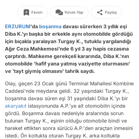
Favori
Yorum Yap
Paylaş
ERZURUM
'da
boşanma
davası sürerken 3 yıllık eşi
Diba K.'yı başka bir erkekle aynı otomobilde gördüğü
için bıçakla yaralayan Turgay K., tutuklu yargılandığı
Ağır Ceza Mahkemesi'nde 6 yıl 3 ay hapis cezasına
çarptırdı. Mahkeme gerekçeli kararında, Diba K.'nın
otomobilde 'hafif yana yatmış vaziyette oturmasını'
ve 'tayt giymiş olmasını' tahrik saydı.
Olay, geçen 23 Ocak günü Terminal Mahallesi Kombine
Caddesi'nde meydana geldi. 32 yaşındaki Turgay K.,
boşanma davası süren eşi 31 yaşındaki Diba K.'yı bir
akaryakıt
istasyonunda A.P.'ye ait otomobilin içinde
gördü. Boşanma davası nedeniyle aralarında sorun
bulunan Turgay K., eşinin olduğu otomobile bindi ve
hareket ettikten sonra sürücü A.P.'den araçtan inmesini
istedi. Ön koltukta oturan Turgay K. arka koltukta