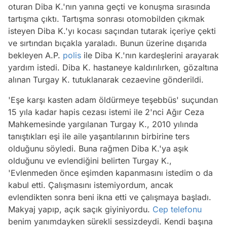
oturan Diba K.'nın yanına geçti ve konuşma sırasında
tartışma çıktı. Tartışma sonrası otomobilden çıkmak
isteyen Diba K.'yı kocası saçından tutarak içeriye çekti
ve sırtından bıçakla yaraladı. Bunun üzerine dışarıda
bekleyen A.P.
polis
ile Diba K.'nın kardeşlerini arayarak
yardım istedi. Diba K. hastaneye kaldırılırken, gözaltına
alınan Turgay K. tutuklanarak cezaevine gönderildi.
'Eşe karşı kasten adam öldürmeye teşebbüs' suçundan
15 yıla kadar hapis cezası istemi ile 2'nci Ağır Ceza
Mahkemesinde yargılanan Turgay K., 2010 yılında
tanıştıkları eşi ile aile yaşantılarının birbirine ters
olduğunu söyledi. Buna rağmen Diba K.'ya aşık
olduğunu ve evlendiğini belirten Turgay K.,
'Evlenmeden önce eşimden kapanmasını istedim o da
kabul etti. Çalışmasını istemiyordum, ancak
evlendikten sonra beni ikna etti ve çalışmaya başladı.
Makyaj yapıp, açık saçık giyiniyordu.
Cep telefonu
benim yanımdayken sürekli sessizdeydi. Kendi başına