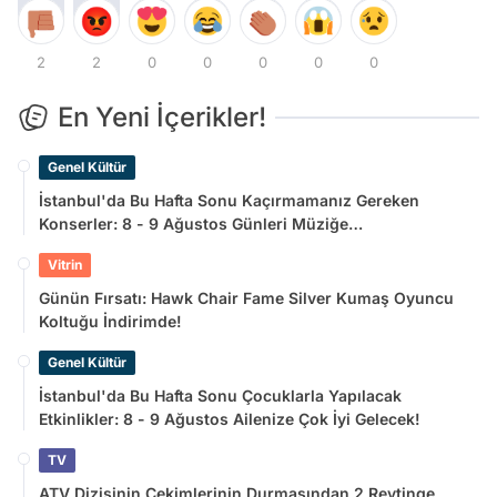
2
2
0
0
0
0
0
En Yeni İçerikler!
Genel Kültür
İstanbul'da Bu Hafta Sonu Kaçırmamanız Gereken
Konserler: 8 - 9 Ağustos Günleri Müziğe
Doyamayacaksınız!
Vitrin
Günün Fırsatı: Hawk Chair Fame Silver Kumaş Oyuncu
Koltuğu İndirimde!
Genel Kültür
İstanbul'da Bu Hafta Sonu Çocuklarla Yapılacak
Etkinlikler: 8 - 9 Ağustos Ailenize Çok İyi Gelecek!
TV
ATV Dizisinin Çekimlerinin Durmasından 2 Reytinge