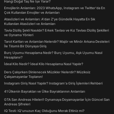
Hangi Doğal Taş Ne İşe Yarar?
Emojilerin Anlamları: 2023 WhatsApp, Instagram ve Twitter'da En
Çok Kullanılan Emojiler ve Anlamları
Atasözleri ve Anlamları: A'dan Z'ye Gündelik Hayatta En Sık
Kullanılan Atasözleri ve Anlamları
Tavla Diziliş Şekli Nasıldır? Erkek Tavlası ve Kız Tavlası Diziliş Şekilleri
ve Oynama Yönleri
Tarot Kartları ve Anlamları Nelerdir? Majör ve Minör Arkana Desteleri
İle Tılsımlı Bir Dünyaya Giriş
Burç Uyumu Hesaplama Nedir? Burç Uyumu, Aşk Uyumu Nasıl
Hesaplanır?
İdeal Kilo Nedir? İdeal Kilo Hesaplama Nasıl Yapılır?
Ders Çalışırken Dinlenecek Müzikler Nelerdir? Müziksiz
Çalışamayanlar Toplanın!
Instagram Giriş Nasıl Yapılır? Instagram'a Giriş İşlemleri Rehberi
41 Ülkenin Bayrakları ve Ülke Bayraklarının Anlamları
GTA San Andreas Hileleri! Oynamaya Doyamayanlar İçin Güncel San
Andreas Şifreleri
IQ Testi: IQ'unuzun Kaç Olduğunu Merak Ettiniz mi?