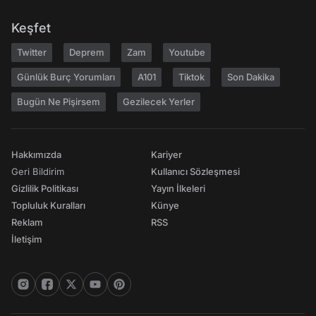
Keşfet
Twitter
Deprem
Zam
Youtube
Günlük Burç Yorumları
A101
Tiktok
Son Dakika
Bugün Ne Pişirsem
Gezilecek Yerler
Hakkımızda
Kariyer
Geri Bildirim
Kullanıcı Sözleşmesi
Gizlilik Politikası
Yayın İlkeleri
Topluluk Kuralları
Künye
Reklam
RSS
İletişim