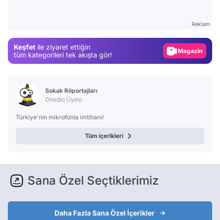
Test
Reklam
Gündem
Magazin
Keşfet
ile ziyaret ettiğin
tüm kategorileri tek akışta gör!
Video
Test
Sokak Röportajları
Onedio Üyesi
Türkiye'nin mikrofonla imtihanı!
Tüm içerikleri
Sana Özel Seçtiklerimiz
Daha Fazla Sana Özel İçerikler