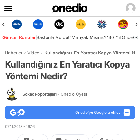
Güncel Konular
Bastonla Vurdu!
"Manyak Mısınız?"
30 Yıl Önce👀
Haberler
Video
Kullandığınız En Yaratıcı Kopya Yöntemi Ned
Kullandığınız En Yaratıcı Kopya
Yöntemi Nedir?
Sokak Röportajları
- Onedio Üyesi
Onedio’yu Google'a ekleyin
07.11.2018 - 16:16