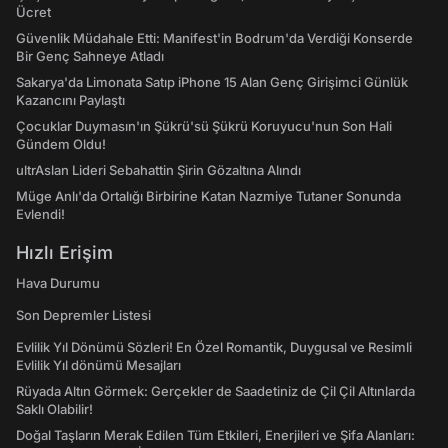
Ücret
Güvenlik Müdahale Etti: Manifest'in Bodrum'da Verdiği Konserde
Bir Genç Sahneye Atladı
Sakarya'da Limonata Satıp iPhone 15 Alan Genç Girişimci Günlük
Kazancını Paylaştı
Çocuklar Duymasın'ın Şükrü'sü Şükrü Koruyucu'nun Son Hali
Gündem Oldu!
ultrAslan Lideri Sebahattin Şirin Gözaltına Alındı
Müge Anlı'da Ortalığı Birbirine Katan Nazmiye Tutaner Sonunda
Evlendi!
Hızlı Erişim
Hava Durumu
Son Depremler Listesi
Evlilik Yıl Dönümü Sözleri! En Özel Romantik, Duygusal ve Resimli
Evlilik Yıl dönümü Mesajları
Rüyada Altın Görmek: Gerçekler de Saadetiniz de Çil Çil Altınlarda
Saklı Olabilir!
Doğal Taşların Merak Edilen Tüm Etkileri, Enerjileri ve Şifa Alanları: