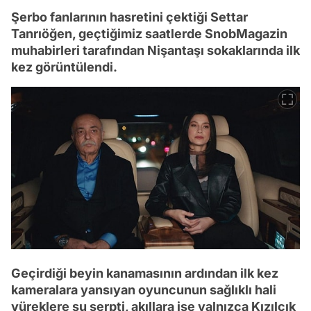
Şerbo fanlarının hasretini çektiği Settar
Tanrıöğen, geçtiğimiz saatlerde SnobMagazin
muhabirleri tarafından Nişantaşı sokaklarında ilk
kez görüntülendi.
Geçirdiği beyin kanamasının ardından ilk kez
kameralara yansıyan oyuncunun sağlıklı hali
yüreklere su serpti, akıllara ise yalnızca Kızılcık