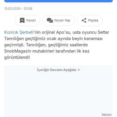
13.05.2024 - 20:58
Favori
Yorum Yap
Paylaş
Kızılcık Şerbeti
'nin orijinal Apo'su, usta oyuncu Settar
Tanrıöğen geçtiğimiz ocak ayında beyin kanaması
geçirmişti. Tanrıöğen, geçtiğimiz saatlerde
SnobMagazin muhabirleri tarafından ilk kez
görüntülendi!
İçeriğin Devamı Aşağıda
Reklam