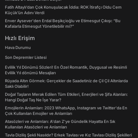
Fatih Altaylı’dan Çok Konuşulacak İddia: ROK İtirafçı Oldu Cem
Küçük’ün Adını Verdi
Enver Aysever'den Erdal Beşikçioğlu ve Etimesgut Çıkışı: “Bu
Kafalarla Etimesgut Yönetilebilir mi?”
Hızlı Erişim
Hava Durumu
Son Depremler Listesi
Evlilik Yıl Dönümü Sözleri! En Özel Romantik, Duygusal ve Resimli
Evlilik Yıl dönümü Mesajları
Rüyada Altın Görmek: Gerçekler de Saadetiniz de Çil Çil Altınlarda
Saklı Olabilir!
Doğal Taşların Merak Edilen Tüm Etkileri, Enerjileri ve Şifa Alanları:
Hangi Doğal Taş Ne İşe Yarar?
Emojilerin Anlamları: 2023 WhatsApp, Instagram ve Twitter'da En
Çok Kullanılan Emojiler ve Anlamları
Atasözleri ve Anlamları: A'dan Z'ye Gündelik Hayatta En Sık
Kullanılan Atasözleri ve Anlamları
Tavla Diziliş Şekli Nasıldır? Erkek Tavlası ve Kız Tavlası Diziliş Şekilleri