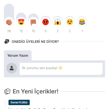
38
12
10
3
2
2
1
ONEDİO ÜYELERİ NE DİYOR?
Yorum Yazın
En Yeni İçerikler!
Genel Kültür