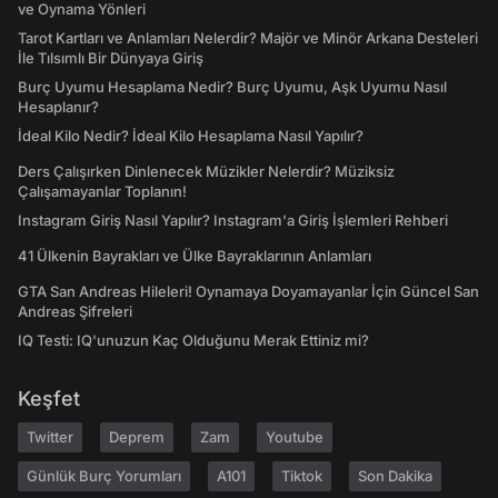
ve Oynama Yönleri
Tarot Kartları ve Anlamları Nelerdir? Majör ve Minör Arkana Desteleri
İle Tılsımlı Bir Dünyaya Giriş
Burç Uyumu Hesaplama Nedir? Burç Uyumu, Aşk Uyumu Nasıl
Hesaplanır?
İdeal Kilo Nedir? İdeal Kilo Hesaplama Nasıl Yapılır?
Ders Çalışırken Dinlenecek Müzikler Nelerdir? Müziksiz
Çalışamayanlar Toplanın!
Instagram Giriş Nasıl Yapılır? Instagram'a Giriş İşlemleri Rehberi
41 Ülkenin Bayrakları ve Ülke Bayraklarının Anlamları
GTA San Andreas Hileleri! Oynamaya Doyamayanlar İçin Güncel San
Andreas Şifreleri
IQ Testi: IQ'unuzun Kaç Olduğunu Merak Ettiniz mi?
Keşfet
Twitter
Deprem
Zam
Youtube
Günlük Burç Yorumları
A101
Tiktok
Son Dakika