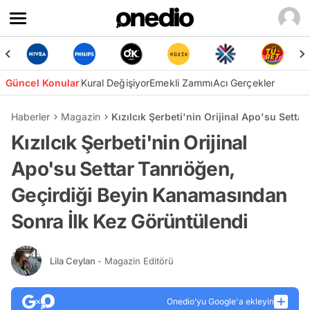
Güncel Konular
Kural Değişiyor
Emekli Zammı
Acı Gerçekler
Haberler
Magazin
Kızılcık Şerbeti'nin Orijinal Apo'su Sett
Kızılcık Şerbeti'nin Orijinal
Apo'su Settar Tanrıöğen,
Geçirdiği Beyin Kanamasından
Sonra İlk Kez Görüntülendi
Lila Ceylan
- Magazin Editörü
Onedio’yu Google'a ekleyin