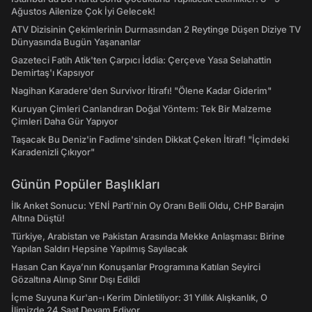
Ağustos Ailenize Çok İyi Gelecek!
ATV Dizisinin Çekimlerinin Durmasından 2 Reytinge Düşen Diziye TV
Dünyasında Bugün Yaşananlar
Gazeteci Fatih Atik'ten Çarpıcı İddia: Çerçeve Yasa Selahattin
Demirtaş'ı Kapsıyor
Nagihan Karadere'den Survivor İtirafı! "Ölene Kadar Giderim"
Kuruyan Çimleri Canlandıran Doğal Yöntem: Tek Bir Malzeme
Çimleri Daha Gür Yapıyor
Taşacak Bu Deniz'in Fadime'sinden Dikkat Çeken İtiraf! "İçimdeki
Karadenizli Çıkıyor"
Günün Popüler Başlıkları
İlk Anket Sonucu: YENİ Parti'nin Oy Oranı Belli Oldu, CHP Barajın
Altına Düştü!
Türkiye, Arabistan ve Pakistan Arasında Mekke Anlaşması: Birine
Yapılan Saldırı Hepsine Yapılmış Sayılacak
Hasan Can Kaya’nın Konuşanlar Programına Katılan Seyirci
Gözaltına Alınıp Sınır Dışı Edildi
İçme Suyuna Kur'an-ı Kerim Dinletiliyor: 31 Yıllık Alışkanlık, O
İlimizde 24 Saat Devam Ediyor