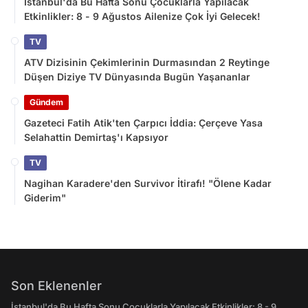
İstanbul'da Bu Hafta Sonu Çocuklarla Yapılacak
Etkinlikler: 8 - 9 Ağustos Ailenize Çok İyi Gelecek!
TV
ATV Dizisinin Çekimlerinin Durmasından 2 Reytinge
Düşen Diziye TV Dünyasında Bugün Yaşananlar
Gündem
Gazeteci Fatih Atik'ten Çarpıcı İddia: Çerçeve Yasa
Selahattin Demirtaş'ı Kapsıyor
TV
Nagihan Karadere'den Survivor İtirafı! "Ölene Kadar
Giderim"
Son Eklenenler
İstanbul'da Bu Hafta Sonu Çocuklarla Yapılacak Etkinlikler: 8 - 9