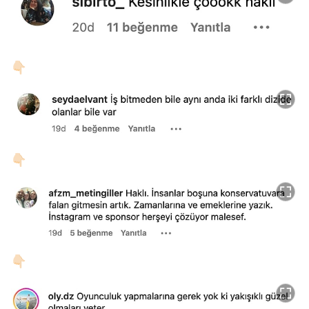
👇🏻
👇🏻
👇🏻