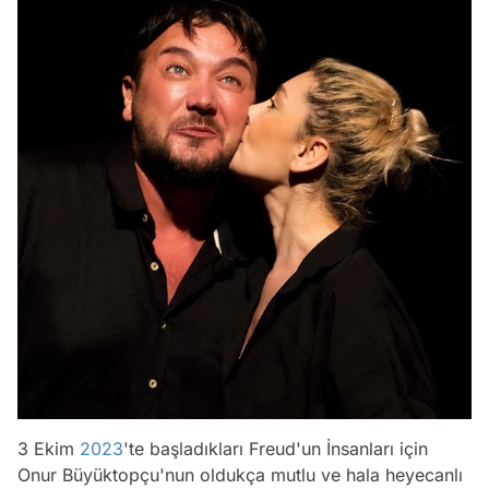
3 Ekim
2023
'te başladıkları Freud'un İnsanları için
Onur Büyüktopçu'nun oldukça mutlu ve hala heyecanlı