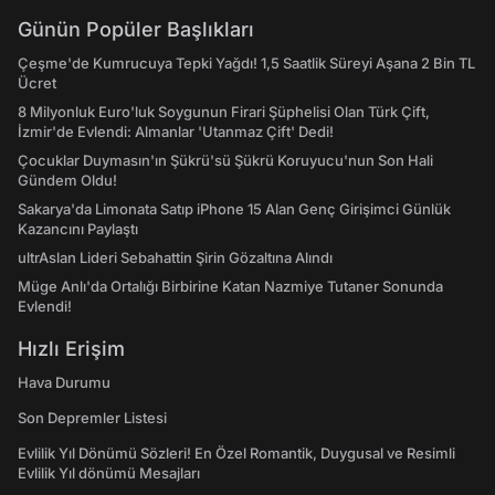
Günün Popüler Başlıkları
Çeşme'de Kumrucuya Tepki Yağdı! 1,5 Saatlik Süreyi Aşana 2 Bin TL
Ücret
8 Milyonluk Euro'luk Soygunun Firari Şüphelisi Olan Türk Çift,
İzmir'de Evlendi: Almanlar 'Utanmaz Çift' Dedi!
Çocuklar Duymasın'ın Şükrü'sü Şükrü Koruyucu'nun Son Hali
Gündem Oldu!
Sakarya'da Limonata Satıp iPhone 15 Alan Genç Girişimci Günlük
Kazancını Paylaştı
ultrAslan Lideri Sebahattin Şirin Gözaltına Alındı
Müge Anlı'da Ortalığı Birbirine Katan Nazmiye Tutaner Sonunda
Evlendi!
Hızlı Erişim
Hava Durumu
Son Depremler Listesi
Evlilik Yıl Dönümü Sözleri! En Özel Romantik, Duygusal ve Resimli
Evlilik Yıl dönümü Mesajları