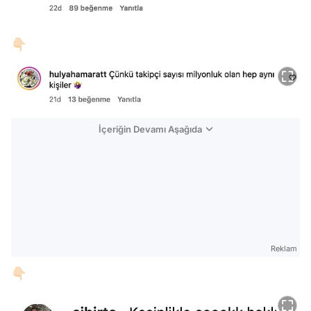
👇🏻
İçeriğin Devamı Aşağıda
Reklam
👇🏻