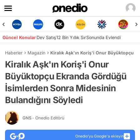
Güncel Konular
Dev Satış
12 Bin Yıllık Sır
Sonunda Evlendi
Haberler
Magazin
Kiralık Aşk'ın Koriş'i Onur Büyüktopçu E
Kiralık Aşk'ın Koriş'i Onur
Büyüktopçu Ekranda Gördüğü
İsimlerden Sonra Midesinin
Bulandığını Söyledi
GNS
- Onedio Editörü
Onedio’yu Google'a ekleyin