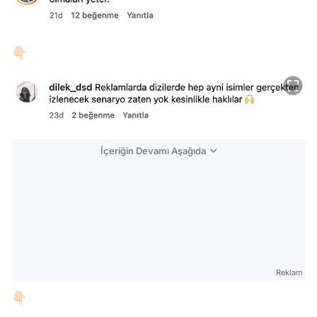
👇🏻
İçeriğin Devamı Aşağıda
Reklam
👇🏻