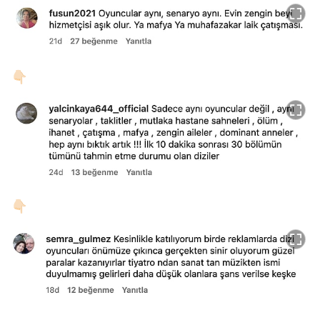
👇🏻
👇🏻