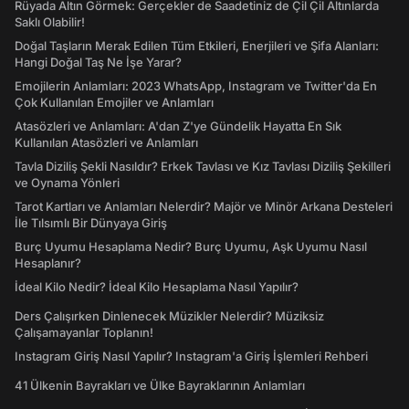
Rüyada Altın Görmek: Gerçekler de Saadetiniz de Çil Çil Altınlarda
Saklı Olabilir!
Doğal Taşların Merak Edilen Tüm Etkileri, Enerjileri ve Şifa Alanları:
Hangi Doğal Taş Ne İşe Yarar?
Emojilerin Anlamları: 2023 WhatsApp, Instagram ve Twitter'da En
Çok Kullanılan Emojiler ve Anlamları
Atasözleri ve Anlamları: A'dan Z'ye Gündelik Hayatta En Sık
Kullanılan Atasözleri ve Anlamları
Tavla Diziliş Şekli Nasıldır? Erkek Tavlası ve Kız Tavlası Diziliş Şekilleri
ve Oynama Yönleri
Tarot Kartları ve Anlamları Nelerdir? Majör ve Minör Arkana Desteleri
İle Tılsımlı Bir Dünyaya Giriş
Burç Uyumu Hesaplama Nedir? Burç Uyumu, Aşk Uyumu Nasıl
Hesaplanır?
İdeal Kilo Nedir? İdeal Kilo Hesaplama Nasıl Yapılır?
Ders Çalışırken Dinlenecek Müzikler Nelerdir? Müziksiz
Çalışamayanlar Toplanın!
Instagram Giriş Nasıl Yapılır? Instagram'a Giriş İşlemleri Rehberi
41 Ülkenin Bayrakları ve Ülke Bayraklarının Anlamları