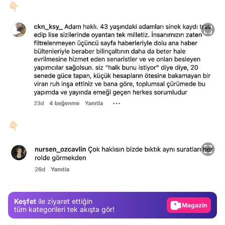
👇🏻
👇🏻
Video
Test
Gündem
Magazin
Keşfet
ile ziyaret ettiğin
Video
tüm kategorileri tek akışta gör!
Test