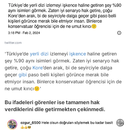
twitter.com
'Türkiye’de
yerli dizi
izlemeyi
işkence
haline getiren
şey %90 aynı isimleri görmek. Zaten iyi senaryo hak
getire, çoğu
Kore
’den arak, bi de seyirciyle dalga
geçer
gibi
paso belli kişileri görünce merak bile
etmiyor insan. Binlerce konservatuar öğrencisi için de
ne umut kırıcı😕'
Bu ifadeleri görenler ise tamamen hak
verdiklerini dile getirmekten çekinmedi.