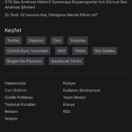
GTA San Andreas Hileleri! Oynamaya Doyamayanlar İçin Güncel San
Andreas Şifreleri
IQ Testi: IQ'unuzun Kaç Olduğunu Merak Ettiniz mi?
Keşfet
Twitter
Deprem
Zam
Youtube
Günlük Burç Yorumları
A101
Tiktok
Son Dakika
Bugün Ne Pişirsem
Gezilecek Yerler
Hakkımızda
Kariyer
Geri Bildirim
Kullanıcı Sözleşmesi
Gizlilik Politikası
Yayın İlkeleri
Topluluk Kuralları
Künye
Reklam
RSS
İletişim