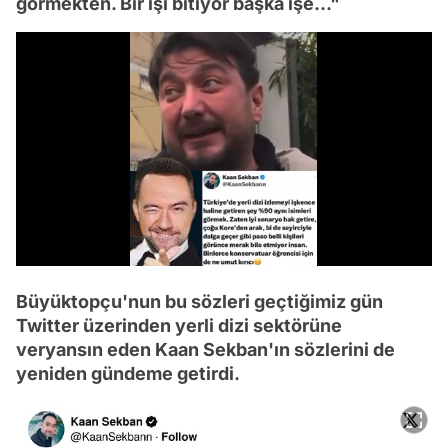
görmekten. Bir işi bitiyor başka işe..."
/
Büyüktopçu'nun bu sözleri geçtiğimiz gün
Twitter üzerinden yerli dizi sektörüne
veryansın eden Kaan Sekban'ın sözlerini de
yeniden gündeme getirdi.