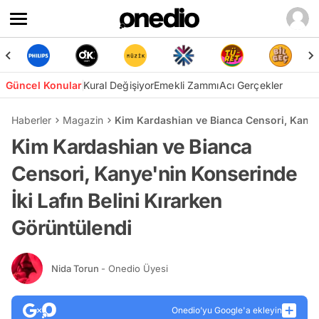
Güncel Konular
Kural Değişiyor
Emekli Zammı
Acı Gerçekler
Haberler
Magazin
Kim Kardashian ve Bianca Censori, Kanye'
Kim Kardashian ve Bianca
Censori, Kanye'nin Konserinde
İki Lafın Belini Kırarken
Görüntülendi
Nida Torun
- Onedio Üyesi
Onedio’yu Google'a ekleyin