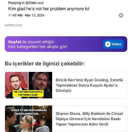
Test
Gündem
Magazin
twitter.com
Video
Keşfet
ile ziyaret ettiğin
Test
tüm kategorileri tek akışta gör!
Bu içerikler de ilginizi çekebilir:
Biricik Ken'imiz Ryan Gosling, Estetik
Yaptırdıktan Sonra Kuşum Aydın'a
Dönüştü
Sharon Stone, Billy Baldwin ile Cinsel
İlişkiye Girmesi İçin Kendisine Baskı
Yapan Yapımcının Adını Verdi