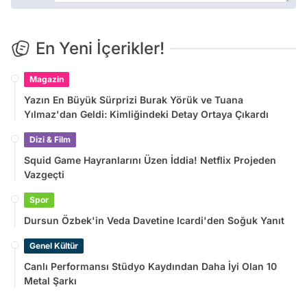
En Yeni İçerikler!
Magazin
Yazın En Büyük Sürprizi Burak Yörük ve Tuana
Yılmaz'dan Geldi: Kimliğindeki Detay Ortaya Çıkardı
Dizi & Film
Squid Game Hayranlarını Üzen İddia! Netflix Projeden
Vazgeçti
Spor
Dursun Özbek'in Veda Davetine Icardi'den Soğuk Yanıt
Genel Kültür
Canlı Performansı Stüdyo Kaydından Daha İyi Olan 10
Metal Şarkı