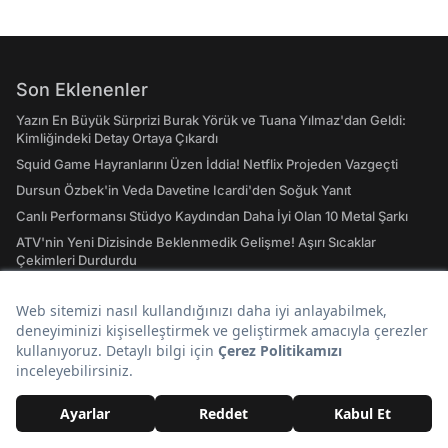
Son Eklenenler
Yazın En Büyük Sürprizi Burak Yörük ve Tuana Yılmaz'dan Geldi:
Kimliğindeki Detay Ortaya Çıkardı
Squid Game Hayranlarını Üzen İddia! Netflix Projeden Vazgeçti
Dursun Özbek'in Veda Davetine Icardi'den Soğuk Yanıt
Canlı Performansı Stüdyo Kaydından Daha İyi Olan 10 Metal Şarkı
ATV'nin Yeni Dizisinde Beklenmedik Gelişme! Aşırı Sıcaklar
Çekimleri Durdurdu
Market Fiyatları İçin Kritik Uyarı Geldi: Yüzde 100 Zam Bekleniyor
Günün Popüler Başlıkları
İlk Anket Sonucu: YENİ Parti'nin Oy Oranı Belli Oldu, CHP Barajın
Altına Düştü!
Hasan Can Kaya’nın Konuşanlar Programına Katılan Seyirci
Gözaltına Alınıp Sınır Dışı Edildi