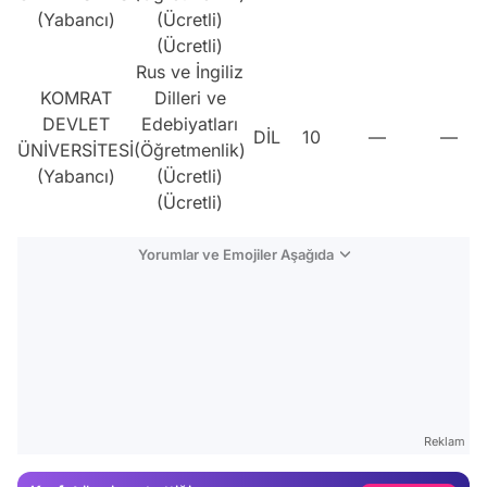
(Yabancı)
(Ücretli)
(Ücretli)
Rus ve İngiliz
KOMRAT
Dilleri ve
DEVLET
Edebiyatları
DİL
10
—
—
ÜNİVERSİTESİ
(Öğretmenlik)
(Yabancı)
(Ücretli)
(Ücretli)
Yorumlar ve Emojiler Aşağıda
Video
Test
Reklam
Gündem