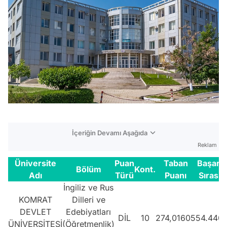
İçeriğin Devamı Aşağıda
Reklam
Üniversite
Puan
Taban
Başarı
Bölüm
Kont.
Adı
Türü
Puanı
Sırası
İngiliz ve Rus
KOMRAT
Dilleri ve
DEVLET
Edebiyatları
DİL
10
274,01605
54.440
ÜNİVERSİTESİ
(Öğretmenlik)