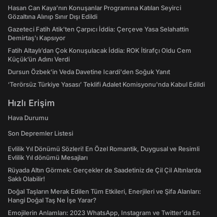
Hasan Can Kaya’nın Konuşanlar Programına Katılan Seyirci
Gözaltına Alınıp Sınır Dışı Edildi
Gazeteci Fatih Atik'ten Çarpıcı İddia: Çerçeve Yasa Selahattin
Demirtaş'ı Kapsıyor
Fatih Altaylı’dan Çok Konuşulacak İddia: ROK İtirafçı Oldu Cem
Küçük’ün Adını Verdi
Dursun Özbek'in Veda Davetine Icardi'den Soğuk Yanıt
‘Terörsüz Türkiye Yasası’ Teklifi Adalet Komisyonu'nda Kabul Edildi
Hızlı Erişim
Hava Durumu
Son Depremler Listesi
Evlilik Yıl Dönümü Sözleri! En Özel Romantik, Duygusal ve Resimli
Evlilik Yıl dönümü Mesajları
Rüyada Altın Görmek: Gerçekler de Saadetiniz de Çil Çil Altınlarda
Saklı Olabilir!
Doğal Taşların Merak Edilen Tüm Etkileri, Enerjileri ve Şifa Alanları:
Hangi Doğal Taş Ne İşe Yarar?
Emojilerin Anlamları: 2023 WhatsApp, Instagram ve Twitter'da En