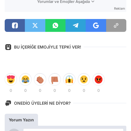
Yorumlar ve Emojiler Aşağıda
Reklam
BU İÇERİĞE EMOJİYLE TEPKİ VER!
0
0
0
0
0
0
0
ONEDİO ÜYELERİ NE DİYOR?
Yorum Yazın