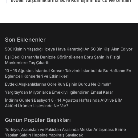
Evdeki Alışkanlıklarına Göre Ruh Eşinin Burcu Ne Olmalı?
Son Eklenenler
500 Kişinin Yaşadığı İlçeye Hava Karardığı An 50 Bin Kişi Akın Ediyor
Eşi Cedi Osman'la Denizde Görüntülenen Ebru Şahin'in Fiziği
Mankenlere Taş Çıkarttı
10 – 16 Ağustos İstanbul Konser Takvimi: İstanbul'da Bu Haftanın En
Eğlenceli Konserleri ve Etkinlikleri
Evdeki Alışkanlıklarına Göre Ruh Eşinin Burcu Ne Olmalı?
Yargıtay’dan Milyonlarca Emekliyi İlgilendiren Emsal Karar
İndirim Günleri Başlıyor! 8 - 14 Ağustos Haftasında A101 ve BİM
Aktüel Ürünler Listesinde Ne Var?
Günün Popüler Başlıkları
Türkiye, Arabistan ve Pakistan Arasında Mekke Anlaşması: Birine
Yapılan Saldırı Hepsine Yapılmış Sayılacak