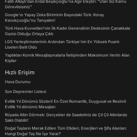
Fatih Altaylı'dan Erdal Beşikçioğlu'na Ağır Eleştiri: "Ulan Siz Kamu
Görevlisisiniz"
Google'ın Yapay Zeka Biriminin Başındaki Türk: Koray
Kavukçuoğlu'nu Tanıyalım!
Türk Hava Kuvvetleri'nin İlk Kadın Generalinin Dedesinin Çanakkale
Gazisi Olduğu Ortaya Çıktı
LGS Yerleştirmelerinin Ardından Türkiye'nin En Yüksek Puanlı
Liseleri Belli Oldu
Yaptıkları Komik Mesajlaşmalarla İletişimden Maksimum Verim Alan
Kişiler
Hızlı Erişim
Hava Durumu
Son Depremler Listesi
Evlilik Yıl Dönümü Sözleri! En Özel Romantik, Duygusal ve Resimli
Evlilik Yıl dönümü Mesajları
Rüyada Altın Görmek: Gerçekler de Saadetiniz de Çil Çil Altınlarda
Saklı Olabilir!
Doğal Taşların Merak Edilen Tüm Etkileri, Enerjileri ve Şifa Alanları:
Hangi Doğal Taş Ne İşe Yarar?