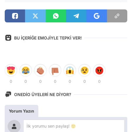
BU İÇERİĞE EMOJİYLE TEPKİ VER!
0
0
0
0
0
0
0
ONEDİO ÜYELERİ NE DİYOR?
Yorum Yazın