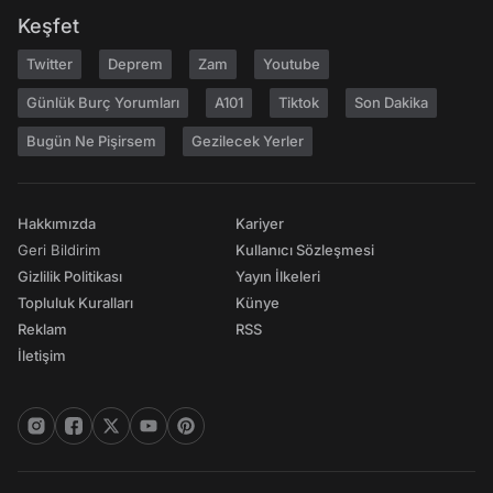
Keşfet
Twitter
Deprem
Zam
Youtube
Günlük Burç Yorumları
A101
Tiktok
Son Dakika
Bugün Ne Pişirsem
Gezilecek Yerler
Hakkımızda
Kariyer
Geri Bildirim
Kullanıcı Sözleşmesi
Gizlilik Politikası
Yayın İlkeleri
Topluluk Kuralları
Künye
Reklam
RSS
İletişim