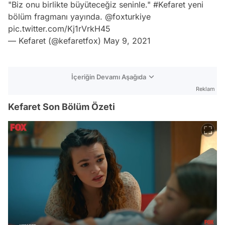
"Biz onu birlikte büyüteceğiz seninle."
#Kefaret
yeni
bölüm fragmanı yayında. @foxturkiye
pic.twitter.com/Kj1rVrkH45
— Kefaret (@kefaretfox)
May 9, 2021
İçeriğin Devamı Aşağıda
Reklam
Kefaret Son Bölüm Özeti