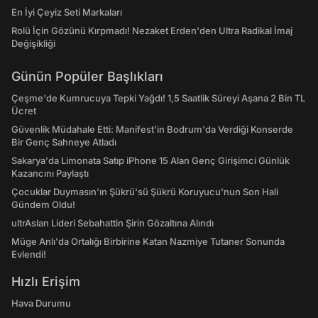
En İyi Çeyiz Seti Markaları
Rolü İçin Gözünü Kırpmadı! Nezaket Erden'den Ultra Radikal İmaj
Değişikliği
Günün Popüler Başlıkları
Çeşme'de Kumrucuya Tepki Yağdı! 1,5 Saatlik Süreyi Aşana 2 Bin TL
Ücret
Güvenlik Müdahale Etti: Manifest'in Bodrum'da Verdiği Konserde
Bir Genç Sahneye Atladı
Sakarya'da Limonata Satıp iPhone 15 Alan Genç Girişimci Günlük
Kazancını Paylaştı
Çocuklar Duymasın'ın Şükrü'sü Şükrü Koruyucu'nun Son Hali
Gündem Oldu!
ultrAslan Lideri Sebahattin Şirin Gözaltına Alındı
Müge Anlı'da Ortalığı Birbirine Katan Nazmiye Tutaner Sonunda
Evlendi!
Hızlı Erişim
Hava Durumu