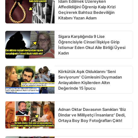
İdam Edilmek Üzereyken
Affedildiğini Öğrenip Kalp Krizi
Geçirerek Bahtsız Bedeviliğin
Kitabını Yazan Adam
Sigara Karşılığında 9 Lise
Öğrencisiyle Cinsel İlişkiye Girip
İstismar Eden Okul Aile Birliği Üyesi
Kadın
Körkütük Aşık Olduklarını 'Seni
Seviyorum' Cümlesini Duymadan
Anlayabilen Kişilerden Altın
Değerinde 15 İpucu
Adnan Oktar Davasının Sanıkları 'Biz
Dindar ve Milliyetçi İnsanlarız' Dedi,
Ortaya Boy Boy Fotoğrafları Çıktı!