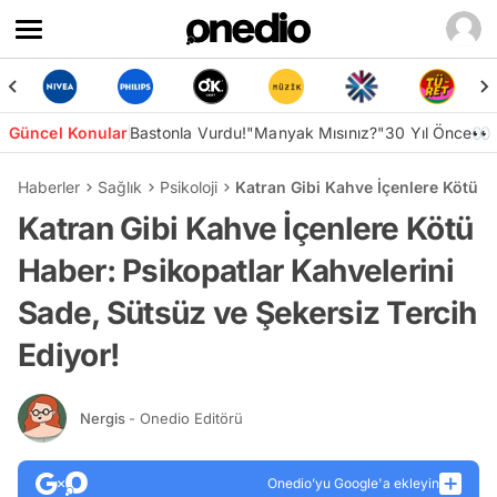
Güncel Konular
Bastonla Vurdu!
"Manyak Mısınız?"
30 Yıl Önce👀
Haberler
Sağlık
Psikoloji
Katran Gibi Kahve İçenlere Kötü H
Katran Gibi Kahve İçenlere Kötü
Haber: Psikopatlar Kahvelerini
Sade, Sütsüz ve Şekersiz Tercih
Ediyor!
Nergis
- Onedio Editörü
Onedio’yu Google'a ekleyin