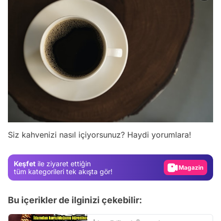
Video
Test
Siz kahvenizi nasıl içiyorsunuz? Haydi yorumlara!
Gündem
Magazin
Keşfet
ile ziyaret ettiğin
Video
tüm kategorileri tek akışta gör!
Test
Bu içerikler de ilginizi çekebilir: