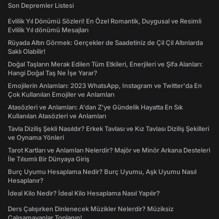
Son Depremler Listesi
Evlilik Yıl Dönümü Sözleri! En Özel Romantik, Duygusal ve Resimli
Evlilik Yıl dönümü Mesajları
Rüyada Altın Görmek: Gerçekler de Saadetiniz de Çil Çil Altınlarda
Saklı Olabilir!
Doğal Taşların Merak Edilen Tüm Etkileri, Enerjileri ve Şifa Alanları:
Hangi Doğal Taş Ne İşe Yarar?
Emojilerin Anlamları: 2023 WhatsApp, Instagram ve Twitter'da En
Çok Kullanılan Emojiler ve Anlamları
Atasözleri ve Anlamları: A'dan Z'ye Gündelik Hayatta En Sık
Kullanılan Atasözleri ve Anlamları
Tavla Diziliş Şekli Nasıldır? Erkek Tavlası ve Kız Tavlası Diziliş Şekilleri
ve Oynama Yönleri
Tarot Kartları ve Anlamları Nelerdir? Majör ve Minör Arkana Desteleri
İle Tılsımlı Bir Dünyaya Giriş
Burç Uyumu Hesaplama Nedir? Burç Uyumu, Aşk Uyumu Nasıl
Hesaplanır?
İdeal Kilo Nedir? İdeal Kilo Hesaplama Nasıl Yapılır?
Ders Çalışırken Dinlenecek Müzikler Nelerdir? Müziksiz
Çalışamayanlar Toplanın!