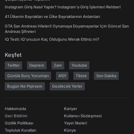
Instagram Giriş Nasıl Yapılır? Instagram'a Giriş İşlemleri Rehberi
41 Ülkenin Bayrakları ve Ülke Bayraklarının Anlamları
GTA San Andreas Hileleri! Oynamaya Doyamayanlar İçin Güncel San
Andreas Şifreleri
IQ Testi: IQ'unuzun Kaç Olduğunu Merak Ettiniz mi?
Keşfet
Twitter
Deprem
Zam
Youtube
Günlük Burç Yorumları
A101
Tiktok
Son Dakika
Bugün Ne Pişirsem
Gezilecek Yerler
Hakkımızda
Kariyer
Geri Bildirim
Kullanıcı Sözleşmesi
Gizlilik Politikası
Yayın İlkeleri
Topluluk Kuralları
Künye