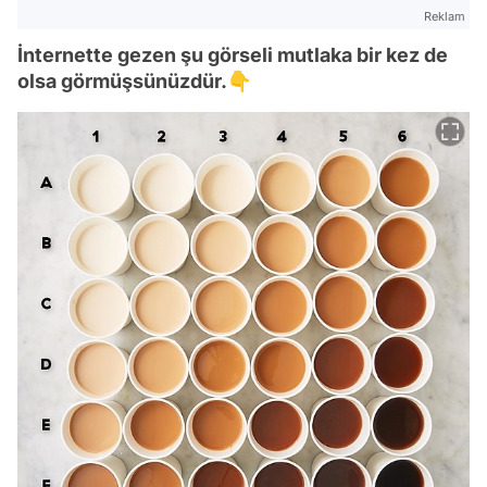
Reklam
İnternette gezen şu görseli mutlaka bir kez de
olsa görmüşsünüzdür.👇