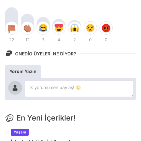
22
12
7
4
2
0
0
ONEDİO ÜYELERİ NE DİYOR?
Yorum Yazın
En Yeni İçerikler!
Yaşam