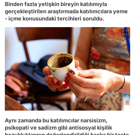
Binden fazla yetişkin bireyin katılımıyla
gerçekleştirilen araştırmada katılımcılara yeme
- içme konusundaki tercihleri soruldu.
Aynı zamanda bu katılımcılar narsisizm,
psikopati ve sadizm gibi antisosyal kişilik
bozukluklarının değerlendirildiği başka bir teste