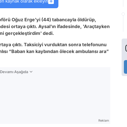
en kaynak olarak ekleyin
şoförü Oğuz Erge'yi (44) tabancayla öldürüp,
adesi ortaya çıktı. Aysal'ın ifadesinde, 'Araçtayken
mi gerçekleştirdim' dedi.
ortaya çıktı. Taksiciyi vurduktan sonra telefonunu
zanlısı “Baban kan kaybından ölecek ambulansı ara”
n Devamı Aşağıda
Reklam