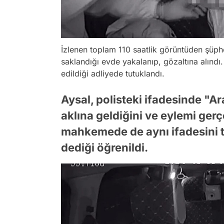
İzlenen toplam 110 saatlik görüntüden şüpheli
saklandığı evde yakalanıp, gözaltına alındı.
edildiği adliyede tutuklandı.
Aysal, polisteki ifadesinde "A
aklına geldiğini ve eylemi gerç
mahkemede de aynı ifadesini t
dediği öğrenildi.