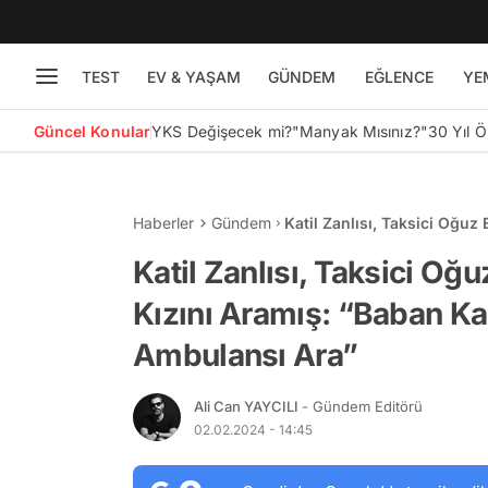
TEST
EV & YAŞAM
GÜNDEM
EĞLENCE
YE
Güncel Konular
YKS Değişecek mi?
"Manyak Mısınız?"
30 Yıl 
Haberler
Gündem
Katil Zanlısı, Taksici Oğu
Kaybından Ölecek, Ambula
Katil Zanlısı, Taksici Oğ
Kızını Aramış: “Baban K
Ambulansı Ara”
Ali Can YAYCILI
- Gündem Editörü
02.02.2024 - 14:45