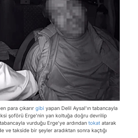
en para çıkarır
gibi
yapan Delil Aysal'ın tabancayla
 taksi şoförü Erge'nin yan koltuğa doğru devrilip
ın tabancayla vurduğu Erge'ye ardından
tokat
atarak
de ve takside bir şeyler aradıktan sonra kaçtığı