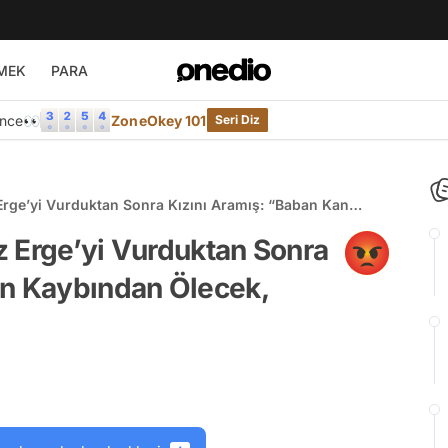
MEK
PARA
Önce👀
ZoneOkey 101
Seri Diz
z Erge’yi Vurduktan Sonra Kızını Aramış: “Baban Kan
nsı Ara”
uz Erge’yi Vurduktan Sonra
an Kaybından Ölecek,