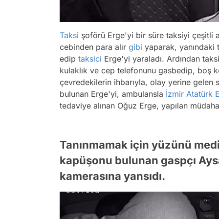
Taksi
şoförü Erge'yi bir süre taksiyi çeşitli 
cebinden para alır
gibi
yaparak, yanındaki t
edip
taksici
Erge'yi yaraladı. Ardından taksi
kulaklık ve cep telefonunu gasbedip, boş ko
çevredekilerin ihbarıyla, olay yerine gelen 
bulunan Erge'yi, ambulansla
İzmir
Atatürk
E
tedaviye alınan Oğuz Erge, yapılan müdaha
Tanınmamak için yüzünü medik
kapüşonu bulunan gaspçı Aysal'ı
kamerasına yansıdı.