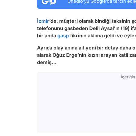
Onedio’yu Google’da tercih edil
İzmir
’de, müşteri olarak bindiği taksinin 
telefonunu gasbeden Delil Aysal'ın (19) if
bir anda
gasp
fikrinin aklıma geldi ve eyle
Ayrıca olay anına ait yeni bir detay daha 
alarak Oğuz Erge’nin kızını arayan katil 
demiş…
İçeriği