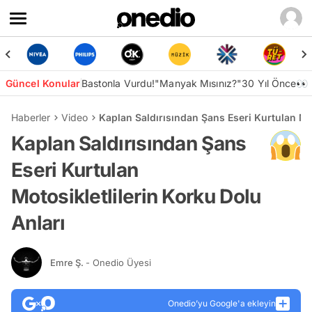
Güncel Konular
Bastonla Vurdu!
"Manyak Mısınız?"
30 Yıl Önce👀
Haberler
Video
Kaplan Saldırısından Şans Eseri Kurtulan Mot
Kaplan Saldırısından Şans
Eseri Kurtulan
Motosikletlilerin Korku Dolu
Anları
Emre Ş.
- Onedio Üyesi
Onedio’yu Google'a ekleyin