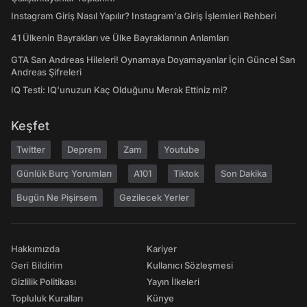
Instagram Giriş Nasıl Yapılır? Instagram'a Giriş İşlemleri Rehberi
41 Ülkenin Bayrakları ve Ülke Bayraklarının Anlamları
GTA San Andreas Hileleri! Oynamaya Doyamayanlar İçin Güncel San
Andreas Şifreleri
IQ Testi: IQ'unuzun Kaç Olduğunu Merak Ettiniz mi?
Keşfet
Twitter
Deprem
Zam
Youtube
Günlük Burç Yorumları
A101
Tiktok
Son Dakika
Bugün Ne Pişirsem
Gezilecek Yerler
Hakkımızda
Kariyer
Geri Bildirim
Kullanıcı Sözleşmesi
Gizlilik Politikası
Yayın İlkeleri
Topluluk Kuralları
Künye