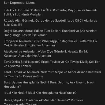
Son Depremler Listesi
Evlilik Yıl Dönümü Sözleri! En Özel Romantik, Duygusal ve Resimli
Evlilik Yıl dönümü Mesajları
Rüyada Altın Görmek: Gerçekler de Saadetiniz de Çil Çil Altınlarda
Saklı Olabilir!
Doğal Taşların Merak Edilen Tüm Etkileri, Enerjileri ve Şifa Alanları:
Hangi Doğal Taş Ne İşe Yarar?
Emojilerin Anlamları: 2023 WhatsApp, Instagram ve Twitter'da En
Çok Kullanılan Emojiler ve Anlamları
Atasözleri ve Anlamları: A'dan Z'ye Gündelik Hayatta En Sık
Kullanılan Atasözleri ve Anlamları
Tavla Diziliş Şekli Nasıldır? Erkek Tavlası ve Kız Tavlası Diziliş Şekilleri
ve Oynama Yönleri
Tarot Kartları ve Anlamları Nelerdir? Majör ve Minör Arkana Desteleri
İle Tılsımlı Bir Dünyaya Giriş
Burç Uyumu Hesaplama Nedir? Burç Uyumu, Aşk Uyumu Nasıl
Hesaplanır?
İdeal Kilo Nedir? İdeal Kilo Hesaplama Nasıl Yapılır?
Ders Çalışırken Dinlenecek Müzikler Nelerdir? Müziksiz
Çalışamayanlar Toplanın!