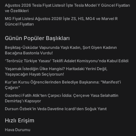
Ağustos 2026 Tesla Fiyat Listesi! İşte Tesla Model Y Güncel Fiyatları
ve Özellikleri
MG Fiyat Listesi Ağustos 2026! İşte ZS, HS, MG4 ve Marvel R
Güncel Fiyatları
Günün Popüler Başlıkları
Beşiktaş-Üsküdar Vapurunda Yaşlı Kadın, Şort Giyen Kadının
Bacağına Bastonla Vurdu!
‘Terörsüz Türkiye Yasası’ Teklifi Adalet Komisyonu'nda Kabul Edildi
Yaşamak İstediğin Ülke Hangisi? Haritadaki Yerini Değil,
Yaşayacağın Hayatı Seçiyorsun!
Kur'an Kursu Öğrencilerinden Belediye Başkanına: "Manifest’i
Çağırın"
Gazeteci Fatih Atik'ten Çarpıcı İddia: Çerçeve Yasa Selahattin
Demirtaş'ı Kapsıyor
Dursun Özbek'in Veda Davetine Icardi'den Soğuk Yanıt
Hızlı Erişim
Hava Durumu