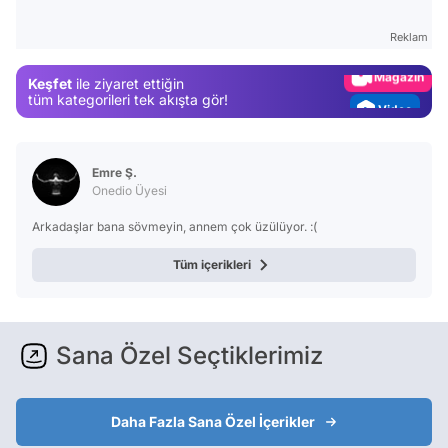
Gündem
Reklam
Magazin
Keşfet
ile ziyaret ettiğin
Video
tüm kategorileri tek akışta gör!
Test
Emre Ş.
Onedio Üyesi
Arkadaşlar bana sövmeyin, annem çok üzülüyor. :(
Tüm içerikleri
Sana Özel Seçtiklerimiz
Daha Fazla Sana Özel İçerikler