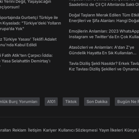
ki Yerini Değil, Yaşayacağın
Saadetiniz de Çil Çil Altınlarda Saklı Ol
eçiyorsun!
Doğal Taşların Merak Edilen Tüm Etkil
portajında Gurbetçi Türkiye ile
Enerjileri ve Şifa Alanları: Hangi Doğa
ı Kıyasladı: "Türkiye’deki Yolların
Ne İşe Yarar?
rupa’da Yok"
Emojilerin Anlamları: 2023 WhatsApp
Instagram ve Twitter'da En Çok Kulla
z Türkiye Yasası’ Teklifi Adalet
Emojiler ve Anlamları
nu'nda Kabul Edildi
Atasözleri ve Anlamları: A'dan Z'ye
Gündelik Hayatta En Sık Kullanılan
 Fatih Atik'ten Çarpıcı İddia:
Atasözleri ve Anlamları
Yasa Selahattin Demirtaş'ı
Tavla Diziliş Şekli Nasıldır? Erkek Tavl
r
Kız Tavlası Diziliş Şekilleri ve Oynama
Yönleri
nlük Burç Yorumları
A101
Tiktok
Son Dakika
Bugün Ne P
alları
Reklam
İletişim
Kariyer
Kullanıcı Sözleşmesi
Yayın İlkeleri
Künye