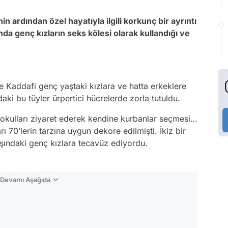
n ardından özel hayatıyla ilgili korkunç bir ayrıntı
nda genç kızların seks kölesi olarak kullandığı ve
e Kaddafi genç yaştaki kızlara ve hatta erkeklere
ki bu tüyler ürpertici hücrelerde zorla tutuldu.
n okulları ziyaret ederek kendine kurbanlar seçmesi…
ı 70’lerin tarzına uygun dekore edilmişti. İkiz bir
ındaki genç kızlara tecavüz ediyordu.
n Devamı Aşağıda