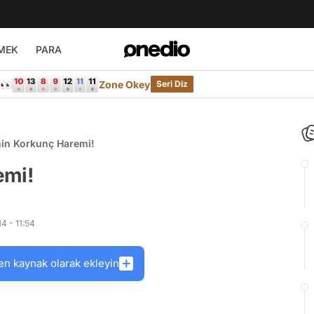
MEK
PARA
e👀
Zone Okey
Seri Diz
nin Korkunç Haremi!
emi!
4 - 11:54
en kaynak olarak ekleyin