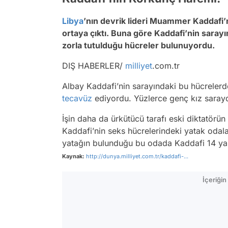
Libya
’nın devrik lideri Muammer Kaddafi’ni
ortaya çıktı. Buna göre Kaddafi’nin sarayı
zorla tutulduğu hücreler bulunuyordu.
DIŞ HABERLER/
milliyet
.com.tr
Albay Kaddafi’nin sarayındaki bu hücrelerd
tecavüz
ediyordu. Yüzlerce genç kız sarayda
İşin daha da ürkütücü tarafı eski diktatörü
Kaddafi’nin seks hücrelerindeki yatak odalar
yatağın bulunduğu bu odada Kaddafi 14 yaş
Kaynak:
http://dunya.milliyet.com.tr/kaddafi-...
İçeriği