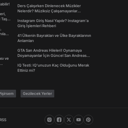
abilir!
Ders Çalışırken Dinlenecek Müzikler
Nelerdir? Müziksiz Çalışamayanlar
eri,
Toplanın!
l Taş
Instagram Giriş Nasıl Yapılır? Instagram'a
Giriş İşlemleri Rehberi
,
nılan
41 Ülkenin Bayrakları ve Ülke Bayraklarının
Anlamları
GTA San Andreas Hileleri! Oynamaya
Doyamayanlar İçin Güncel San Andreas
ası ve
Şifreleri
IQ Testi: IQ'unuzun Kaç Olduğunu Merak
Ettiniz mi?
işirsem
Gezilecek Yerler
RSS