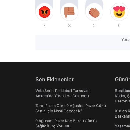
7
3
2
0
Yoru
Son Eklenenler
Günün
Vefa Serisi Pickleball Turnuvası
Beşikta
Ankara'da Yüreklere Dokundu
Kadın, Ş
Bastonl
Tarot Falına Göre 9 Ağustos Pazar Günü
Senin İçin Nasıl Geçecek?
Kur'an 
Başkanın
9 Ağustos Pazar Koç Burcu Günlük
Sağlık Burç Yorumu
Yaşamak 