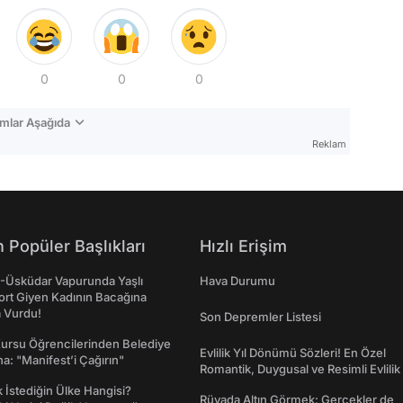
0
0
0
mlar Aşağıda
Reklam
 Popüler Başlıkları
Hızlı Erişim
ş-Üsküdar Vapurunda Yaşlı
Hava Durumu
ort Giyen Kadının Bacağına
a Vurdu!
Son Depremler Listesi
Kursu Öğrencilerinden Belediye
Evlilik Yıl Dönümü Sözleri! En Özel
a: "Manifest’i Çağırın"
Romantik, Duygusal ve Resimli Evlilik 
dönümü Mesajları
İstediğin Ülke Hangisi?
Rüyada Altın Görmek: Gerçekler de