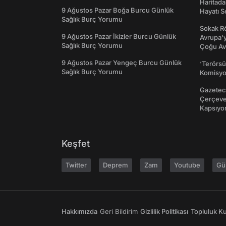
Haritada
9 Ağustos Pazar Boğa Burcu Günlük
Hayatı S
Sağlık Burç Yorumu
Sokak Rö
9 Ağustos Pazar İkizler Burcu Günlük
Avrupa'y
Sağlık Burç Yorumu
Çoğu Av
9 Ağustos Pazar Yengeç Burcu Günlük
‘Terörsü
Sağlık Burç Yorumu
Komisyo
Gazeteci
Çerçeve 
Kapsıyo
Keşfet
Twitter
Deprem
Zam
Youtube
Gü
Hakkımızda
Geri Bildirim
Gizlilik Politikası
Topluluk Kur