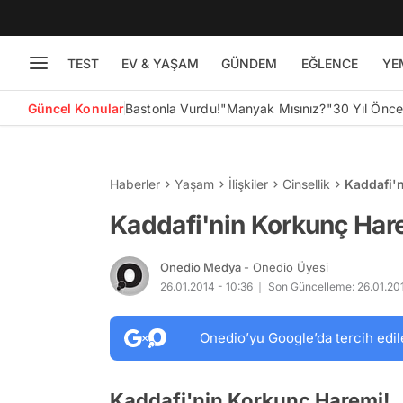
TEST
EV & YAŞAM
GÜNDEM
EĞLENCE
YE
Güncel Konular
Bastonla Vurdu!
"Manyak Mısınız?"
30 Yıl Önc
Haberler
Yaşam
İlişkiler
Cinsellik
Kaddafi'
Kaddafi'nin Korkunç Har
Onedio Medya
- Onedio Üyesi
26.01.2014 - 10:36
Son Güncelleme: 26.01.201
Onedio’yu Google’da tercih edil
Kaddafi'nin Korkunç Haremi!