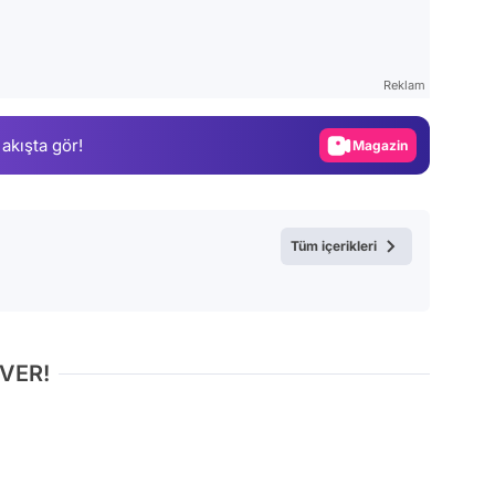
Video
Test
Reklam
Gündem
 akışta gör!
Magazin
Video
Test
Tüm içerikleri
 VER!