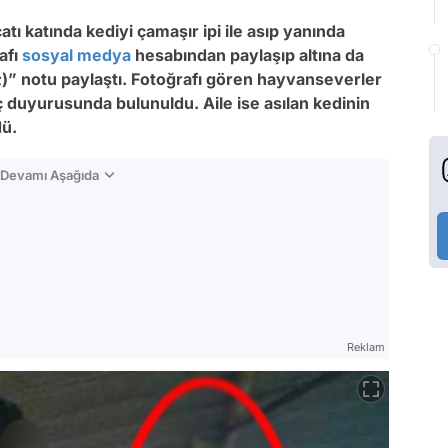
çatı katında kediyi çamaşır ipi ile asıp yanında
afı
sosyal medya
hesabından paylaşıp altına da
;)” notu paylaştı. Fotoğrafı gören hayvanseverler
ç duyurusunda bulunuldu. Aile ise asılan kedinin
dü.
n Devamı Aşağıda
Reklam