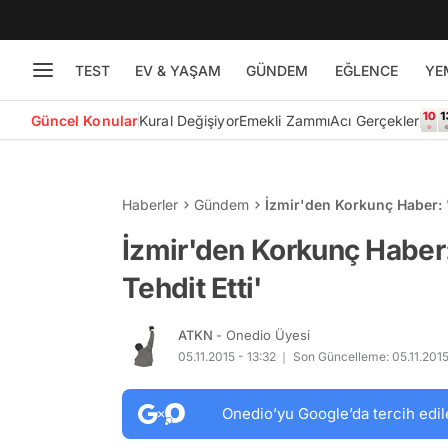
TEST
EV & YAŞAM
GÜNDEM
EĞLENCE
YE
Güncel Konular
Kural Değişiyor
Emekli Zammı
Acı Gerçekler
Haberler
Gündem
İzmir'den Korkunç Haber: 'K
İzmir'den Korkunç Haber: 
Tehdit Etti'
ATKN
- Onedio Üyesi
05.11.2015 - 13:32
Son Güncelleme: 05.11.2015 
Onedio’yu Google’da tercih edil