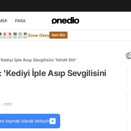
MEK
PARA
Zone Okey
Seri Diz
ediyi İple Asıp Sevgilisini Tehdit Etti'
'Kediyi İple Asıp Sevgilisini
- 13:51
en kaynak olarak ekleyin