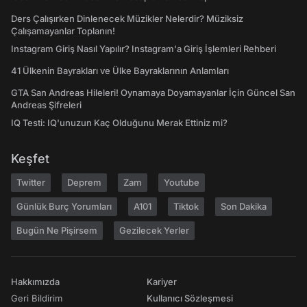
Ders Çalışırken Dinlenecek Müzikler Nelerdir? Müziksiz
Çalışamayanlar Toplanın!
Instagram Giriş Nasıl Yapılır? Instagram'a Giriş İşlemleri Rehberi
41 Ülkenin Bayrakları ve Ülke Bayraklarının Anlamları
GTA San Andreas Hileleri! Oynamaya Doyamayanlar İçin Güncel San
Andreas Şifreleri
IQ Testi: IQ'unuzun Kaç Olduğunu Merak Ettiniz mi?
Keşfet
Twitter
Deprem
Zam
Youtube
Günlük Burç Yorumları
A101
Tiktok
Son Dakika
Bugün Ne Pişirsem
Gezilecek Yerler
Hakkımızda
Kariyer
Geri Bildirim
Kullanıcı Sözleşmesi