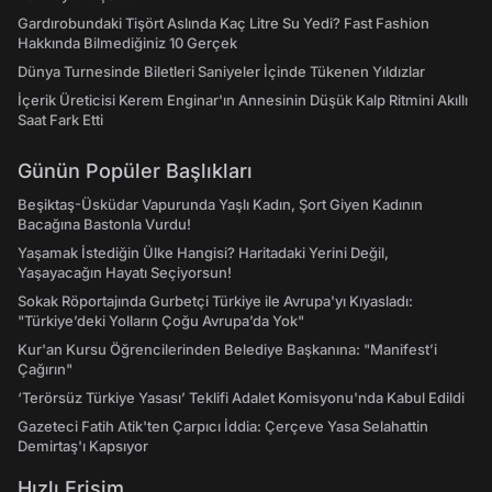
Gardırobundaki Tişört Aslında Kaç Litre Su Yedi? Fast Fashion
Hakkında Bilmediğiniz 10 Gerçek
Dünya Turnesinde Biletleri Saniyeler İçinde Tükenen Yıldızlar
İçerik Üreticisi Kerem Enginar'ın Annesinin Düşük Kalp Ritmini Akıllı
Saat Fark Etti
Günün Popüler Başlıkları
Beşiktaş-Üsküdar Vapurunda Yaşlı Kadın, Şort Giyen Kadının
Bacağına Bastonla Vurdu!
Yaşamak İstediğin Ülke Hangisi? Haritadaki Yerini Değil,
Yaşayacağın Hayatı Seçiyorsun!
Sokak Röportajında Gurbetçi Türkiye ile Avrupa'yı Kıyasladı:
"Türkiye’deki Yolların Çoğu Avrupa’da Yok"
Kur'an Kursu Öğrencilerinden Belediye Başkanına: "Manifest’i
Çağırın"
‘Terörsüz Türkiye Yasası’ Teklifi Adalet Komisyonu'nda Kabul Edildi
Gazeteci Fatih Atik'ten Çarpıcı İddia: Çerçeve Yasa Selahattin
Demirtaş'ı Kapsıyor
Hızlı Erişim