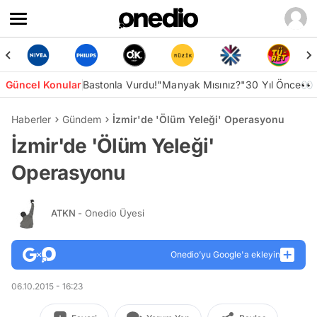
Güncel Konular
Bastonla Vurdu!
"Manyak Mısınız?"
30 Yıl Önce👀
Haberler
Gündem
İzmir'de 'Ölüm Yeleği' Operasyonu
İzmir'de 'Ölüm Yeleği'
Operasyonu
ATKN
- Onedio Üyesi
Onedio’yu Google'a ekleyin
06.10.2015 - 16:23