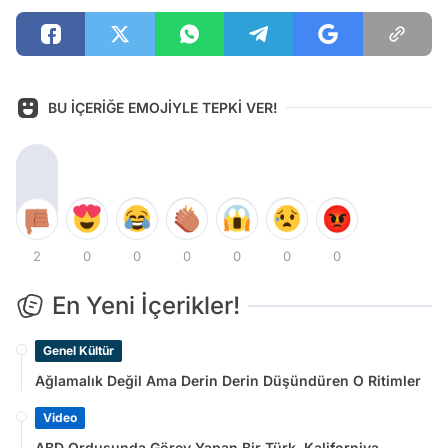
BU İÇERİĞE EMOJİYLE TEPKİ VER!
2
0
0
0
0
0
0
En Yeni İçerikler!
Genel Kültür
Ağlamalık Değil Ama Derin Derin Düşündüren O Ritimler
Video
ABD Ordusunda Görev Yapan Bir Türk, Kaliforniya