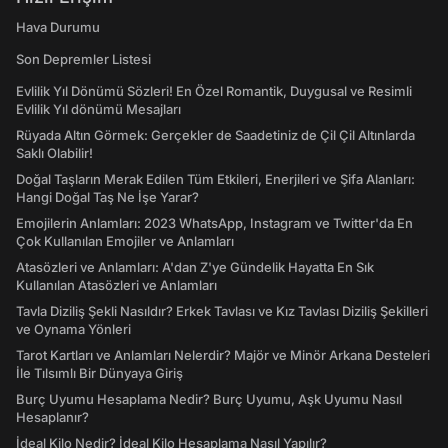
Hava Durumu
Son Depremler Listesi
Evlilik Yıl Dönümü Sözleri! En Özel Romantik, Duygusal ve Resimli
Evlilik Yıl dönümü Mesajları
Rüyada Altın Görmek: Gerçekler de Saadetiniz de Çil Çil Altınlarda
Saklı Olabilir!
Doğal Taşların Merak Edilen Tüm Etkileri, Enerjileri ve Şifa Alanları:
Hangi Doğal Taş Ne İşe Yarar?
Emojilerin Anlamları: 2023 WhatsApp, Instagram ve Twitter'da En
Çok Kullanılan Emojiler ve Anlamları
Atasözleri ve Anlamları: A'dan Z'ye Gündelik Hayatta En Sık
Kullanılan Atasözleri ve Anlamları
Tavla Diziliş Şekli Nasıldır? Erkek Tavlası ve Kız Tavlası Diziliş Şekilleri
ve Oynama Yönleri
Tarot Kartları ve Anlamları Nelerdir? Majör ve Minör Arkana Desteleri
İle Tılsımlı Bir Dünyaya Giriş
Burç Uyumu Hesaplama Nedir? Burç Uyumu, Aşk Uyumu Nasıl
Hesaplanır?
İdeal Kilo Nedir? İdeal Kilo Hesaplama Nasıl Yapılır?