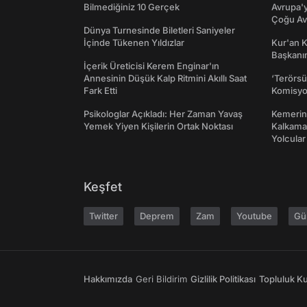
Bilmediğiniz 10 Gerçek
Avrupa'y
Çoğu Av
Dünya Turnesinde Biletleri Saniyeler
İçinde Tükenen Yıldızlar
Kur'an 
Başkanın
İçerik Üreticisi Kerem Enginar'ın
Annesinin Düşük Kalp Ritmini Akıllı Saat
‘Terörsü
Fark Etti
Komisyo
Psikologlar Açıkladı: Her Zaman Yavaş
Kemerini
Yemek Yiyen Kişilerin Ortak Noktası
Kalkama
Yolcular
Keşfet
Twitter
Deprem
Zam
Youtube
Gü
Hakkımızda
Geri Bildirim
Gizlilik Politikası
Topluluk Kur