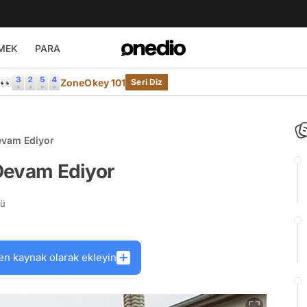
MEK
PARA
e👀
ZoneOkey 101
Seri Diz
Devam Ediyor
 Devam Ediyor
rü
en kaynak olarak ekleyin