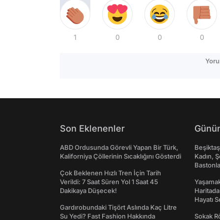
1
0
0
0
Yoru
Son Eklenenler
Günün
ABD Ordusunda Görevli Yapan Bir Türk,
Beşikta
Kaliforniya Çöllerinin Sıcaklığını Gösterdi
Kadın, Ş
Bastonl
Çok Beklenen Hızlı Tren İçin Tarih
Verildi: 7 Saat Süren Yol 1 Saat 45
Yaşamak 
Dakikaya Düşecek!
Haritada
Hayatı S
Gardırobundaki Tişört Aslında Kaç Litre
Su Yedi? Fast Fashion Hakkında
Sokak Rö