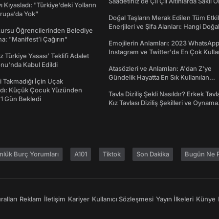
Saadetiniz de Çil Çil Altınlarda Saklı Ol
ı Kıyasladı: "Türkiye’deki Yolların
rupa’da Yok"
Doğal Taşların Merak Edilen Tüm Etkil
Enerjileri ve Şifa Alanları: Hangi Doğa
Kursu Öğrencilerinden Belediye
Ne İşe Yarar?
a: "Manifest’i Çağırın"
Emojilerin Anlamları: 2023 WhatsApp
Instagram ve Twitter'da En Çok Kulla
z Türkiye Yasası’ Teklifi Adalet
Emojiler ve Anlamları
nu'nda Kabul Edildi
Atasözleri ve Anlamları: A'dan Z'ye
Gündelik Hayatta En Sık Kullanılan
 Takmadığı İçin Uçak
Atasözleri ve Anlamları
dı: Küçük Çocuk Yüzünden
Tavla Diziliş Şekli Nasıldır? Erkek Tavl
 1 Gün Bekledi
Kız Tavlası Diziliş Şekilleri ve Oynama
Yönleri
nlük Burç Yorumları
A101
Tiktok
Son Dakika
Bugün Ne P
alları
Reklam
İletişim
Kariyer
Kullanıcı Sözleşmesi
Yayın İlkeleri
Künye