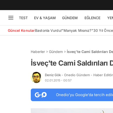
TEST
EV & YAŞAM
GÜNDEM
EĞLENCE
YE
Güncel Konular
Bastonla Vurdu!
"Manyak Mısınız?"
30 Yıl Önc
Haberler
Gündem
İsveç'te Cami Saldırıları 
İsveç'te Cami Saldırıları
Deniz Gök
- Onedio Gündem - Haber Editö
02.01.2015 - 00:57
Onedio’yu Google’da tercih edil