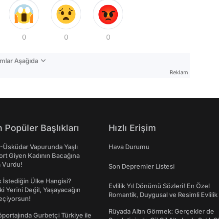
0
0
0
mlar Aşağıda
Reklam
 Popüler Başlıkları
Hızlı Erişim
ş-Üsküdar Vapurunda Yaşlı
Hava Durumu
ort Giyen Kadının Bacağına
a Vurdu!
Son Depremler Listesi
İstediğin Ülke Hangisi?
Evlilik Yıl Dönümü Sözleri! En Özel
ki Yerini Değil, Yaşayacağın
Romantik, Duygusal ve Resimli Evlilik 
eçiyorsun!
dönümü Mesajları
Rüyada Altın Görmek: Gerçekler de
portajında Gurbetçi Türkiye ile