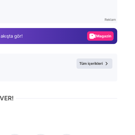
Video
Test
Reklam
Gündem
 akışta gör!
Magazin
Video
Test
Tüm içerikleri
 VER!