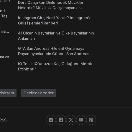
abilir!
Ders Çalışırken Dinlenecek Müzikler
Nelerdir? Müziksiz Çalışamayanlar
eri,
Toplanın!
l Taş
Instagram Giriş Nasıl Yapılır? Instagram'a
Giriş İşlemleri Rehberi
,
nılan
41 Ülkenin Bayrakları ve Ülke Bayraklarının
Anlamları
GTA San Andreas Hileleri! Oynamaya
Doyamayanlar İçin Güncel San Andreas
ası ve
Şifreleri
IQ Testi: IQ'unuzun Kaç Olduğunu Merak
Ettiniz mi?
işirsem
Gezilecek Yerler
RSS