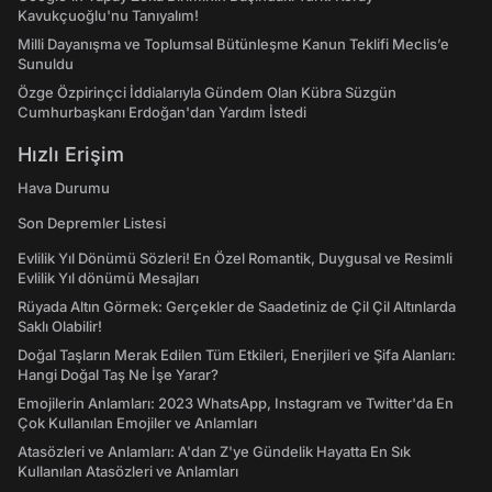
Kavukçuoğlu'nu Tanıyalım!
Milli Dayanışma ve Toplumsal Bütünleşme Kanun Teklifi Meclis’e
Sunuldu
Özge Özpirinçci İddialarıyla Gündem Olan Kübra Süzgün
Cumhurbaşkanı Erdoğan'dan Yardım İstedi
Hızlı Erişim
Hava Durumu
Son Depremler Listesi
Evlilik Yıl Dönümü Sözleri! En Özel Romantik, Duygusal ve Resimli
Evlilik Yıl dönümü Mesajları
Rüyada Altın Görmek: Gerçekler de Saadetiniz de Çil Çil Altınlarda
Saklı Olabilir!
Doğal Taşların Merak Edilen Tüm Etkileri, Enerjileri ve Şifa Alanları:
Hangi Doğal Taş Ne İşe Yarar?
Emojilerin Anlamları: 2023 WhatsApp, Instagram ve Twitter'da En
Çok Kullanılan Emojiler ve Anlamları
Atasözleri ve Anlamları: A'dan Z'ye Gündelik Hayatta En Sık
Kullanılan Atasözleri ve Anlamları