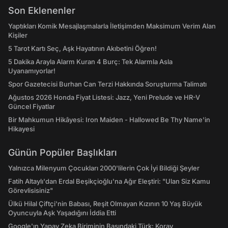
Son Eklenenler
Yaptıkları Komik Mesajlaşmalarla İletişimden Maksimum Verim Alan
Kişiler
5 Tarot Kartı Seç, Aşk Hayatının Akıbetini Öğren!
5 Dakika Arayla Alarm Kuran 4 Burç: Tek Alarmla Asla
Uyanamıyorlar!
Spor Gazetecisi Burhan Can Terzi Hakkında Soruşturma Talimatı
Ağustos 2026 Honda Fiyat Listesi: Jazz, Yeni Prelude ve HR-V
Güncel Fiyatlar
Bir Mahkumun Hikâyesi: Iron Maiden - Hallowed Be Thy Name'in
Hikayesi
Günün Popüler Başlıkları
Yalnızca Milenyum Çocukları 2000'lilerin Çok İyi Bildiği Şeyler
Fatih Altaylı'dan Erdal Beşikçioğlu'na Ağır Eleştiri: "Ulan Siz Kamu
Görevlisisiniz"
Ülkü Hilal Çiftçi'nin Babası, Reşit Olmayan Kızının 10 Yaş Büyük
Oyuncuyla Aşk Yaşadığını İddia Etti
Google'ın Yapay Zeka Biriminin Başındaki Türk: Koray