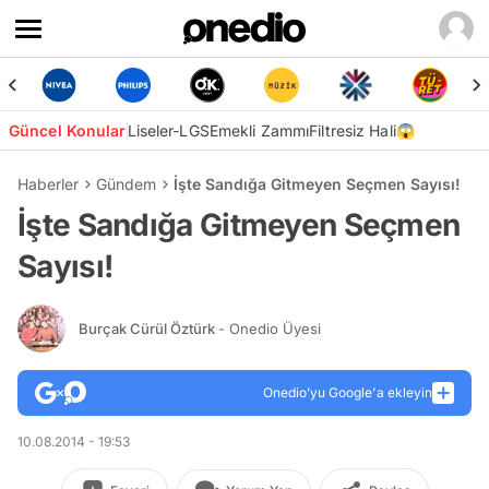
Güncel Konular
Liseler-LGS
Emekli Zammı
Filtresiz Hali😱
Haberler
Gündem
İşte Sandığa Gitmeyen Seçmen Sayısı!
İşte Sandığa Gitmeyen Seçmen
Sayısı!
Burçak Cürül Öztürk
- Onedio Üyesi
Onedio’yu Google'a ekleyin
10.08.2014 - 19:53