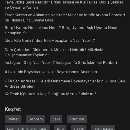
Tavla Diziliş Şekli Nasıldır? Erkek Tavlası ve Kız Tavlası Diziliş Şekilleri
ve Oynama Yönleri
Tarot Kartları ve Anlamları Nelerdir? Majör ve Minör Arkana Desteleri
İle Tılsımlı Bir Dünyaya Giriş
Burç Uyumu Hesaplama Nedir? Burç Uyumu, Aşk Uyumu Nasıl
Hesaplanır?
İdeal Kilo Nedir? İdeal Kilo Hesaplama Nasıl Yapılır?
Ders Çalışırken Dinlenecek Müzikler Nelerdir? Müziksiz
Çalışamayanlar Toplanın!
Instagram Giriş Nasıl Yapılır? Instagram'a Giriş İşlemleri Rehberi
41 Ülkenin Bayrakları ve Ülke Bayraklarının Anlamları
GTA San Andreas Hileleri! Oynamaya Doyamayanlar İçin Güncel San
Andreas Şifreleri
IQ Testi: IQ'unuzun Kaç Olduğunu Merak Ettiniz mi?
Keşfet
Twitter
Deprem
Zam
Youtube
Günlük Burç Yorumları
A101
Tiktok
Son Dakika