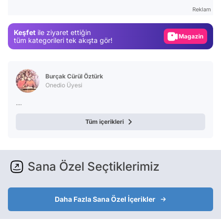
Test
Reklam
Gündem
Keşfet
ile ziyaret ettiğin
Magazin
tüm kategorileri tek akışta gör!
Video
Test
Burçak Cürül Öztürk
Onedio Üyesi
....
Tüm içerikleri
Sana Özel Seçtiklerimiz
Daha Fazla Sana Özel İçerikler