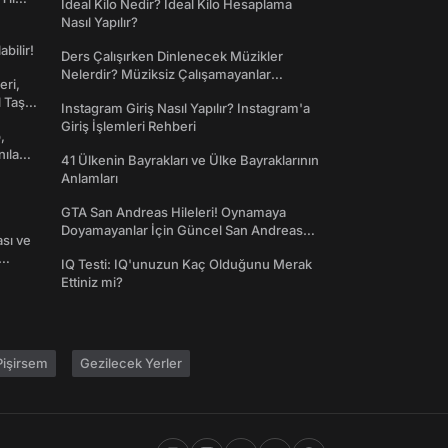
İdeal Kilo Nedir? İdeal Kilo Hesaplama
Nasıl Yapılır?
abilir!
Ders Çalışırken Dinlenecek Müzikler
Nelerdir? Müziksiz Çalışamayanlar
eri,
Toplanın!
l Taş
Instagram Giriş Nasıl Yapılır? Instagram'a
Giriş İşlemleri Rehberi
,
nılan
41 Ülkenin Bayrakları ve Ülke Bayraklarının
Anlamları
GTA San Andreas Hileleri! Oynamaya
Doyamayanlar İçin Güncel San Andreas
ası ve
Şifreleri
IQ Testi: IQ'unuzun Kaç Olduğunu Merak
Ettiniz mi?
işirsem
Gezilecek Yerler