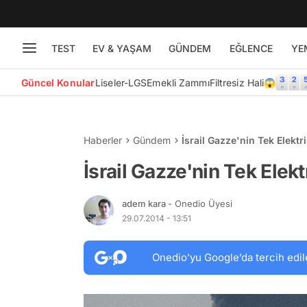
TEST
EV & YAŞAM
GÜNDEM
EĞLENCE
YE
Güncel Konular
Liseler-LGS
Emekli Zammı
Filtresiz Hali😱
Haberler
Gündem
İsrail Gazze'nin Tek Elektr
İsrail Gazze'nin Tek Elekt
adem kara
- Onedio Üyesi
29.07.2014 - 13:51
Onedio’yu Google’da tercih edil