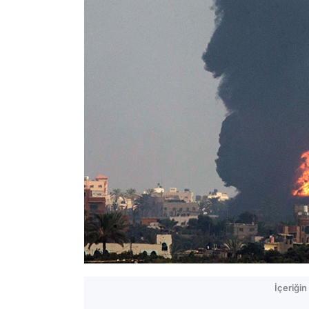
İçeriği