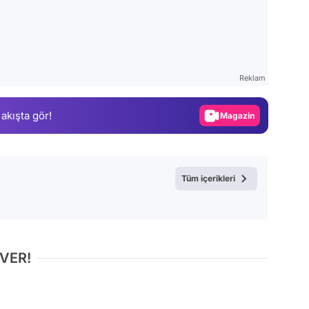
Video
Test
Reklam
Gündem
Magazin
 akışta gör!
Video
Test
Tüm içerikleri
 VER!