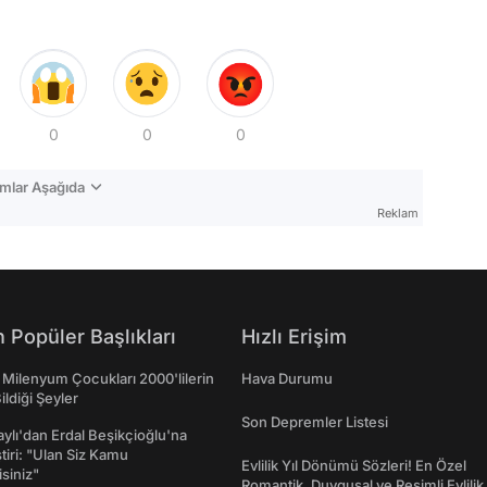
0
0
0
mlar Aşağıda
Reklam
 Popüler Başlıkları
Hızlı Erişim
 Milenyum Çocukları 2000'lilerin
Hava Durumu
ildiği Şeyler
Son Depremler Listesi
taylı'dan Erdal Beşikçioğlu'na
ştiri: "Ulan Siz Kamu
Evlilik Yıl Dönümü Sözleri! En Özel
isiniz"
Romantik, Duygusal ve Resimli Evlilik 