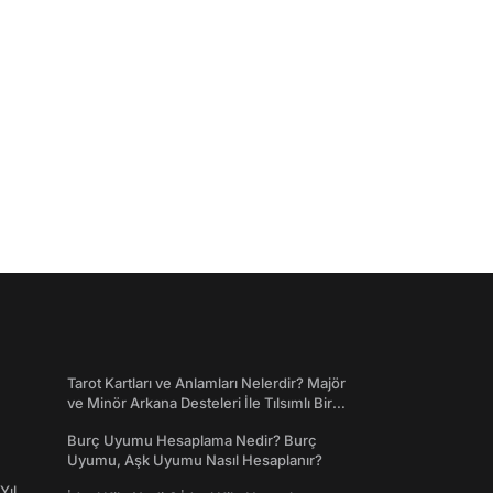
Tarot Kartları ve Anlamları Nelerdir? Majör
ve Minör Arkana Desteleri İle Tılsımlı Bir
Dünyaya Giriş
Burç Uyumu Hesaplama Nedir? Burç
Uyumu, Aşk Uyumu Nasıl Hesaplanır?
Yıl