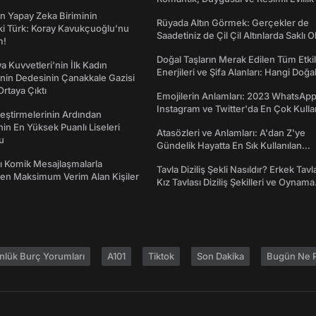
dönümü Mesajları
n Yapay Zeka Biriminin
Rüyada Altın Görmek: Gerçekler de
ki Türk: Koray Kavukçuoğlu'nu
Saadetiniz de Çil Çil Altınlarda Saklı Ol
m!
Doğal Taşların Merak Edilen Tüm Etkil
a Kuvvetleri'nin İlk Kadın
Enerjileri ve Şifa Alanları: Hangi Doğa
nin Dedesinin Çanakkale Gazisi
Ne İşe Yarar?
rtaya Çıktı
Emojilerin Anlamları: 2023 WhatsApp
Instagram ve Twitter'da En Çok Kulla
eştirmelerinin Ardından
Emojiler ve Anlamları
nin En Yüksek Puanlı Liseleri
Atasözleri ve Anlamları: A'dan Z'ye
du
Gündelik Hayatta En Sık Kullanılan
Atasözleri ve Anlamları
rı Komik Mesajlaşmalarla
Tavla Diziliş Şekli Nasıldır? Erkek Tavl
den Maksimum Verim Alan Kişiler
Kız Tavlası Diziliş Şekilleri ve Oynama
Yönleri
nlük Burç Yorumları
A101
Tiktok
Son Dakika
Bugün Ne P