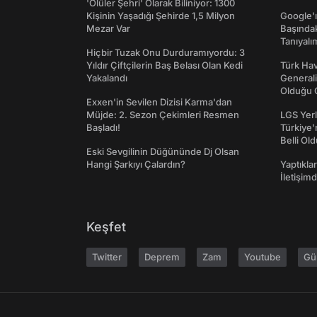
'Ölüler Şehri' Olarak Biliniyor: 1300
Kişinin Yaşadığı Şehirde 1,5 Milyon
Google'ı
Mezar Var
Başında
Tanıyalı
Hiçbir Tuzak Onu Durduramıyordu: 3
Yıldır Çiftçilerin Baş Belası Olan Kedi
Türk Hav
Yakalandı
Generali
Olduğu O
Exxen'in Sevilen Dizisi Karma'dan
Müjde: 2. Sezon Çekimleri Resmen
LGS Yerl
Başladı!
Türkiye'
Belli Ol
Eski Sevgilinin Düğününde Dj Olsan
Hangi Şarkıyı Çalardın?
Yaptıkla
İletişim
Keşfet
Twitter
Deprem
Zam
Youtube
Gü