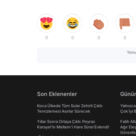
0
0
0
0
Yoru
Son Eklenenler
Günün
Koca Ülkede Tüm Sular Zehirli Çıktı:
Yalnızca
Temizlemesi Asırlar Sürecek
Çok İyi B
Yıllar Sonra Ortaya Çıktı: Poyraz
Fatih Al
Karayel'in Meltem'i Hare Sürel Evlendi!
Ağır Ele
Görevlis