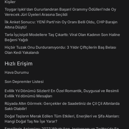
Kişiler
Toygar Işıklı'dan Gururlandıran Başarı! Grammy Ödülleri'nde Oy
Verecek Jüri Üyeleri Arasına Seçildi
İlk Anket Sonucu: YENİ Parti'nin Oy Oranı Belli Oldu, CHP Barajın
Altına Düştü!
Tarla İşçisiydi Modellere Taş Çıkarttı: Viral Olan Kadının Son Haline
Beğeni Yağdı
Hiçbir Tuzak Onu Durduramıyordu: 3 Yıldır Çiftçilerin Baş Belası
Olan Kedi Yakalandı
Hızlı Erişim
Hava Durumu
Son Depremler Listesi
Evlilik Yıl Dönümü Sözleri! En Özel Romantik, Duygusal ve Resimli
Evlilik Yıl dönümü Mesajları
Rüyada Altın Görmek: Gerçekler de Saadetiniz de Çil Çil Altınlarda
Saklı Olabilir!
Doğal Taşların Merak Edilen Tüm Etkileri, Enerjileri ve Şifa Alanları:
Hangi Doğal Taş Ne İşe Yarar?
Emojilerin Anlamları: 2023 WhatsApp, Instagram ve Twitter'da En