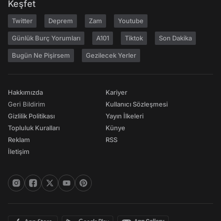
Keşfet
Twitter
Deprem
Zam
Youtube
Günlük Burç Yorumları
A101
Tiktok
Son Dakika
Bugün Ne Pişirsem
Gezilecek Yerler
Hakkımızda
Kariyer
Geri Bildirim
Kullanıcı Sözleşmesi
Gizlilik Politikası
Yayın İlkeleri
Topluluk Kuralları
Künye
Reklam
RSS
İletişim