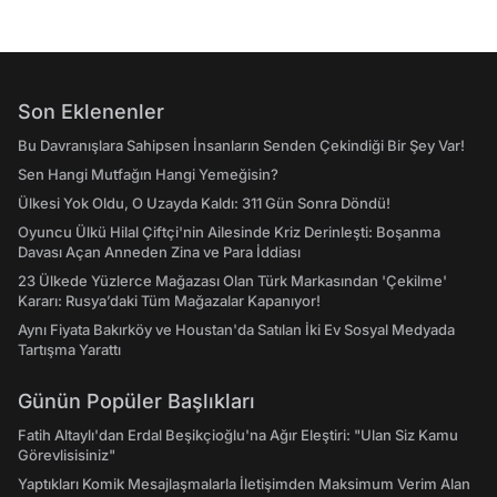
Son Eklenenler
Bu Davranışlara Sahipsen İnsanların Senden Çekindiği Bir Şey Var!
Sen Hangi Mutfağın Hangi Yemeğisin?
Ülkesi Yok Oldu, O Uzayda Kaldı: 311 Gün Sonra Döndü!
Oyuncu Ülkü Hilal Çiftçi'nin Ailesinde Kriz Derinleşti: Boşanma
Davası Açan Anneden Zina ve Para İddiası
23 Ülkede Yüzlerce Mağazası Olan Türk Markasından 'Çekilme'
Kararı: Rusya’daki Tüm Mağazalar Kapanıyor!
Aynı Fiyata Bakırköy ve Houstan'da Satılan İki Ev Sosyal Medyada
Tartışma Yarattı
Günün Popüler Başlıkları
Fatih Altaylı'dan Erdal Beşikçioğlu'na Ağır Eleştiri: "Ulan Siz Kamu
Görevlisisiniz"
Yaptıkları Komik Mesajlaşmalarla İletişimden Maksimum Verim Alan