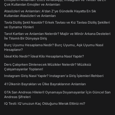
Çok Kullanılan Emojiler ve Anlamları
Atasözleri ve Anlamları: A'dan Z'ye Gündelik Hayatta En Sık
Kullanılan Atasözleri ve Anlamları
Tavla Diziliş Şekli Nasıldır? Erkek Tavlası ve Kız Tavlası Diziliş Şekilleri
ve Oynama Yönleri
Tarot Kartları ve Anlamları Nelerdir? Majör ve Minör Arkana Desteleri
İle Tılsımlı Bir Dünyaya Giriş
Burç Uyumu Hesaplama Nedir? Burç Uyumu, Aşk Uyumu Nasıl
Hesaplanır?
İdeal Kilo Nedir? İdeal Kilo Hesaplama Nasıl Yapılır?
Ders Çalışırken Dinlenecek Müzikler Nelerdir? Müziksiz
Çalışamayanlar Toplanın!
Instagram Giriş Nasıl Yapılır? Instagram'a Giriş İşlemleri Rehberi
41 Ülkenin Bayrakları ve Ülke Bayraklarının Anlamları
GTA San Andreas Hileleri! Oynamaya Doyamayanlar İçin Güncel San
Andreas Şifreleri
IQ Testi: IQ'unuzun Kaç Olduğunu Merak Ettiniz mi?