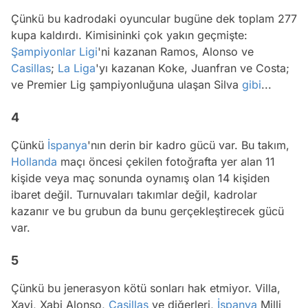
Çünkü bu kadrodaki oyuncular bugüne dek toplam 277
kupa kaldırdı. Kimisininki çok yakın geçmişte:
Şampiyonlar Ligi
'ni kazanan Ramos, Alonso ve
Casillas
;
La Liga
'yı kazanan Koke, Juanfran ve Costa;
ve Premier Lig şampiyonluğuna ulaşan Silva
gibi
...
4
Çünkü
İspanya
'nın derin bir kadro gücü var. Bu takım,
Hollanda
maçı öncesi çekilen fotoğrafta yer alan 11
kişide veya maç sonunda oynamış olan 14 kişiden
ibaret değil. Turnuvaları takımlar değil, kadrolar
kazanır ve bu grubun da bunu gerçekleştirecek gücü
var.
5
Çünkü bu jenerasyon kötü sonları hak etmiyor. Villa,
Xavi, Xabi Alonso,
Casillas
ve diğerleri,
İspanya
Milli