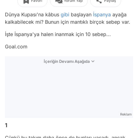
Favori
Yorum Yap
Paylaş
Dünya Kupası'na kâbus
gibi
başlayan
İspanya
ayağa
kalkabilecek mi? Bunun için mantıklı birçok sebep var.
İşte İspanya'ya halen inanmak için 10 sebep...
Goal.com
İçeriğin Devamı Aşağıda
Reklam
1
Çünkü bu takım daha önce de bunları yaşadı, ancak