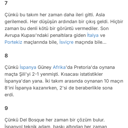
7
Çünkü bu takım her zaman daha ileri gitti. Asla
gerilemedi. Her düşüşün ardından bir çıkış geldi. Hiçbir
zaman bu denli kötü bir görüntü vermediler. Son
Avrupa Kupası'ndaki penaltılara giden
İtalya
ve
Portekiz
maçlarında bile,
İsviçre
maçında bile...
8
Çünkü
İspanya
Güney
Afrika
'da Pretoria'da oynana
maçta Şili'yi 2-1 yenmişti. Kısacası istatistikler
İspanya'dan yana. İki takım arasında oynanan 10 maçın
8'ini İspanya kazanırken, 2'si de beraberlikle sona
erdi.
9
Çünkü Del Bosque her zaman bir çözüm bulur.
İspanyol teknik adam, baskı altından her zaman