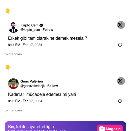
👇
twitter.com
👇
Video
Test
twitter.com
Gündem
Magazin
Keşfet
ile ziyaret ettiğin
Video