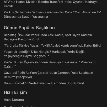
ATV'nin Hamal Dizisine Bomba Transfer! İddialı Oyuncu Kadroya
Katıldı
Kızılcık Şerbeti'nin Değişen Kadrosundan Daha 17'nin Akıbetine TV
Dünyasında Bugün Yaşananlar
Günün Popüler Başlıkları
Beşiktaş-Üsküdar Vapurunda Yaşlı Kadın, Şort Giyen Kadının
Bacağına Bastonla Vurdu!
‘Terörsüz Türkiye Yasası’ Teklifi Adalet Komisyonu'nda Kabul Edildi
Yaşamak İstediğin Ülke Hangisi? Haritadaki Yerini Değil,
Yaşayacağın Hayatı Seçiyorsun!
Kur'an Kursu Öğrencilerinden Belediye Başkanına: "Manifest’i
Çağırın"
Gazeteci Fatih Atik'ten Çarpıcı İddia: Çerçeve Yasa Selahattin
Demirtaş'ı Kapsıyor
Dursun Özbek'in Veda Davetine Icardi'den Soğuk Yanıt
Hızlı Erişim
Hava Durumu