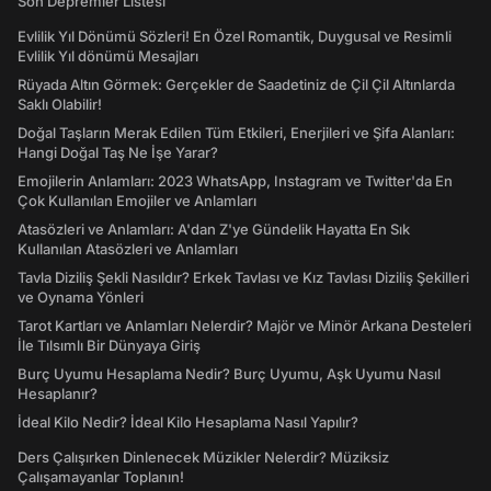
Son Depremler Listesi
Evlilik Yıl Dönümü Sözleri! En Özel Romantik, Duygusal ve Resimli
Evlilik Yıl dönümü Mesajları
Rüyada Altın Görmek: Gerçekler de Saadetiniz de Çil Çil Altınlarda
Saklı Olabilir!
Doğal Taşların Merak Edilen Tüm Etkileri, Enerjileri ve Şifa Alanları:
Hangi Doğal Taş Ne İşe Yarar?
Emojilerin Anlamları: 2023 WhatsApp, Instagram ve Twitter'da En
Çok Kullanılan Emojiler ve Anlamları
Atasözleri ve Anlamları: A'dan Z'ye Gündelik Hayatta En Sık
Kullanılan Atasözleri ve Anlamları
Tavla Diziliş Şekli Nasıldır? Erkek Tavlası ve Kız Tavlası Diziliş Şekilleri
ve Oynama Yönleri
Tarot Kartları ve Anlamları Nelerdir? Majör ve Minör Arkana Desteleri
İle Tılsımlı Bir Dünyaya Giriş
Burç Uyumu Hesaplama Nedir? Burç Uyumu, Aşk Uyumu Nasıl
Hesaplanır?
İdeal Kilo Nedir? İdeal Kilo Hesaplama Nasıl Yapılır?
Ders Çalışırken Dinlenecek Müzikler Nelerdir? Müziksiz
Çalışamayanlar Toplanın!