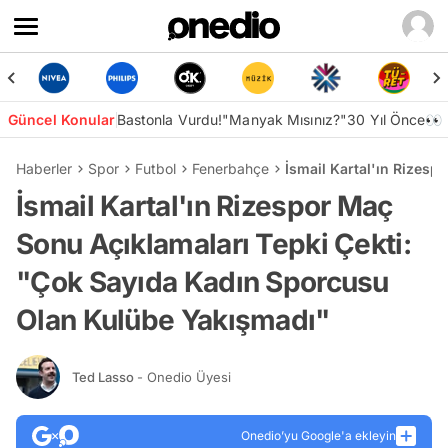
Güncel Konular
Bastonla Vurdu!
"Manyak Mısınız?"
30 Yıl Önce👀
Haberler
Spor
Futbol
Fenerbahçe
İsmail Kartal'ın Rizes
İsmail Kartal'ın Rizespor Maç
Sonu Açıklamaları Tepki Çekti:
"Çok Sayıda Kadın Sporcusu
Olan Kulübe Yakışmadı"
Ted Lasso
- Onedio Üyesi
Onedio’yu Google'a ekleyin