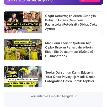
tüm kategorileri tek akışta gör!
Test
Özgür Demirtaş ile Zehra Güneş'in
Buluşup Finans Çalışırken
Paylaştıkları Fotoğrafta Dikkat Çeken
Ayrıntı
Maç Sonu Tadic'in Şortunu Alıp
Çıplak Bırakan Fenerbahçelilerin
Elden Ele Dolaştırması Yüzünüzü
Gülümsetecek
Serdar Dursun'un Kahin Edasıyla
Yıllar Önce Paylaştığı Mistik Dzeko
Fotoğrafına Gelen Komik Tepkiler
Yorumlar ve Emojiler Aşağıda