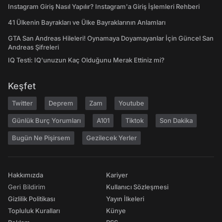
Instagram Giriş Nasıl Yapılır? Instagram'a Giriş İşlemleri Rehberi
41 Ülkenin Bayrakları ve Ülke Bayraklarının Anlamları
GTA San Andreas Hileleri! Oynamaya Doyamayanlar İçin Güncel San
Andreas Şifreleri
IQ Testi: IQ'unuzun Kaç Olduğunu Merak Ettiniz mi?
Keşfet
Twitter
Deprem
Zam
Youtube
Günlük Burç Yorumları
A101
Tiktok
Son Dakika
Bugün Ne Pişirsem
Gezilecek Yerler
Hakkımızda
Kariyer
Geri Bildirim
Kullanıcı Sözleşmesi
Gizlilik Politikası
Yayın İlkeleri
Topluluk Kuralları
Künye