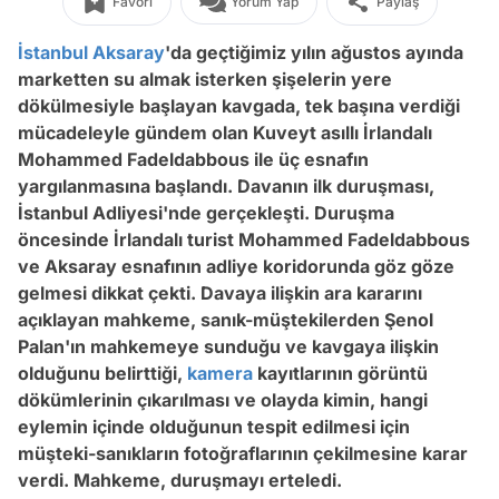
Favori
Yorum Yap
Paylaş
İstanbul
Aksaray
'da geçtiğimiz yılın ağustos ayında
marketten su almak isterken şişelerin yere
dökülmesiyle başlayan kavgada, tek başına verdiği
mücadeleyle gündem olan Kuveyt asıllı İrlandalı
Mohammed Fadeldabbous ile üç esnafın
yargılanmasına başlandı. Davanın ilk duruşması,
İstanbul Adliyesi'nde gerçekleşti. Duruşma
öncesinde İrlandalı turist Mohammed Fadeldabbous
ve Aksaray esnafının adliye koridorunda göz göze
gelmesi dikkat çekti. Davaya ilişkin ara kararını
açıklayan mahkeme, sanık-müştekilerden Şenol
Palan'ın mahkemeye sunduğu ve kavgaya ilişkin
olduğunu belirttiği,
kamera
kayıtlarının görüntü
dökümlerinin çıkarılması ve olayda kimin, hangi
eylemin içinde olduğunun tespit edilmesi için
müşteki-sanıkların fotoğraflarının çekilmesine karar
verdi. Mahkeme, duruşmayı erteledi.