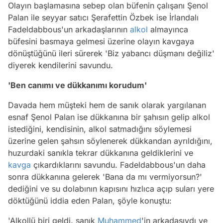
Olayın başlamasına sebep olan büfenin çalışanı Şenol
Palan ile seyyar satıcı Şerafettin Özbek ise İrlandalı
Fadeldabbous'un arkadaşlarının
alkol
almayınca
büfesini basmaya gelmesi üzerine olayın kavgaya
dönüştüğünü ileri sürerek 'Biz yabancı düşmanı değiliz'
diyerek kendilerini savundu.
'Ben canımı ve dükkanımı korudum'
Davada hem müşteki hem de sanık olarak yargılanan
esnaf Şenol Palan ise dükkanına bir şahısın gelip alkol
istediğini, kendisinin, alkol satmadığını söylemesi
üzerine gelen şahsın söylenerek dükkandan ayrıldığını,
huzurdaki sanıkla tekrar dükkanına geldiklerini ve
kavga
çıkardıklarını savundu. Fadeldabbous'un daha
sonra dükkanına gelerek 'Bana da mı vermiyorsun?'
dediğini ve su dolabının kapısını hızlıca açıp suları yere
döktüğünü iddia eden Palan, şöyle konuştu:
'Alkollü biri geldi. sanık
Muhammed
'in arkadaşıydı ve