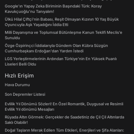
Google'ın Yapay Zeka Biriminin Başındaki Türk: Koray
Kavukçuoğlu'nu Tanıyalım!
Ülkü Hilal Çiftçi'nin Babası, Reşit Olmayan Kızının 10 Yaş Büyük
Oyuncuyla Aşk Yaşadığını İddia Etti
Milli Dayanışma ve Toplumsal Bütünleşme Kanun Teklifi Meclis’e
Sunuldu
Özge Özpirinçci İddialarıyla Gündem Olan Kübra Süzgün
Cumhurbaşkanı Erdoğan'dan Yardım İstedi
LGS Yerleştirmelerinin Ardından Türkiye'nin En Yüksek Puanlı
Liseleri Belli Oldu
Hızlı Erişim
Hava Durumu
Son Depremler Listesi
Evlilik Yıl Dönümü Sözleri! En Özel Romantik, Duygusal ve Resimli
Evlilik Yıl dönümü Mesajları
Rüyada Altın Görmek: Gerçekler de Saadetiniz de Çil Çil Altınlarda
Saklı Olabilir!
Doğal Taşların Merak Edilen Tüm Etkileri, Enerjileri ve Şifa Alanları: