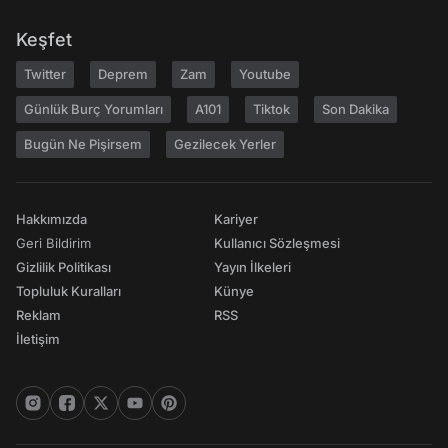
Keşfet
Twitter
Deprem
Zam
Youtube
Günlük Burç Yorumları
A101
Tiktok
Son Dakika
Bugün Ne Pişirsem
Gezilecek Yerler
Hakkımızda
Kariyer
Geri Bildirim
Kullanıcı Sözleşmesi
Gizlilik Politikası
Yayın İlkeleri
Topluluk Kuralları
Künye
Reklam
RSS
İletişim