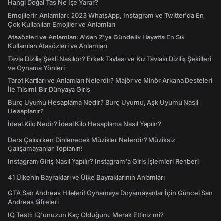
Hangi Doğal Taş Ne İşe Yarar?
Emojilerin Anlamları: 2023 WhatsApp, Instagram ve Twitter'da En
Çok Kullanılan Emojiler ve Anlamları
Atasözleri ve Anlamları: A'dan Z'ye Gündelik Hayatta En Sık
Kullanılan Atasözleri ve Anlamları
Tavla Diziliş Şekli Nasıldır? Erkek Tavlası ve Kız Tavlası Diziliş Şekilleri
ve Oynama Yönleri
Tarot Kartları ve Anlamları Nelerdir? Majör ve Minör Arkana Desteleri
İle Tılsımlı Bir Dünyaya Giriş
Burç Uyumu Hesaplama Nedir? Burç Uyumu, Aşk Uyumu Nasıl
Hesaplanır?
İdeal Kilo Nedir? İdeal Kilo Hesaplama Nasıl Yapılır?
Ders Çalışırken Dinlenecek Müzikler Nelerdir? Müziksiz
Çalışamayanlar Toplanın!
Instagram Giriş Nasıl Yapılır? Instagram'a Giriş İşlemleri Rehberi
41 Ülkenin Bayrakları ve Ülke Bayraklarının Anlamları
GTA San Andreas Hileleri! Oynamaya Doyamayanlar İçin Güncel San
Andreas Şifreleri
IQ Testi: IQ'unuzun Kaç Olduğunu Merak Ettiniz mi?