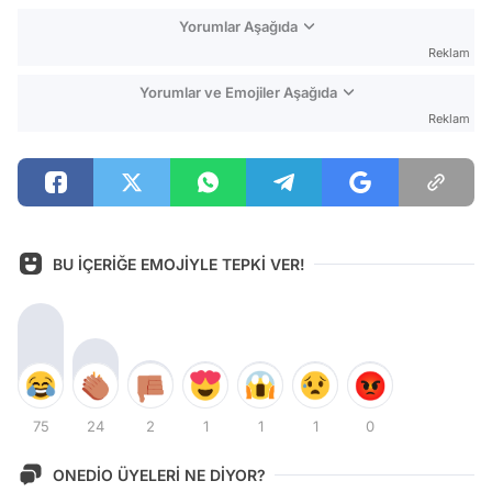
Yorumlar Aşağıda
Reklam
Yorumlar ve Emojiler Aşağıda
Reklam
BU İÇERİĞE EMOJİYLE TEPKİ VER!
75
24
2
1
1
1
0
ONEDİO ÜYELERİ NE DİYOR?