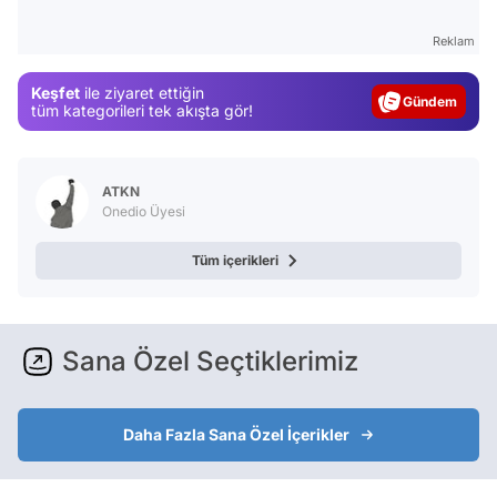
Test
Reklam
Gündem
Keşfet
ile ziyaret ettiğin
Magazin
tüm kategorileri tek akışta gör!
Video
Test
ATKN
Onedio Üyesi
Tüm içerikleri
Sana Özel Seçtiklerimiz
Daha Fazla Sana Özel İçerikler