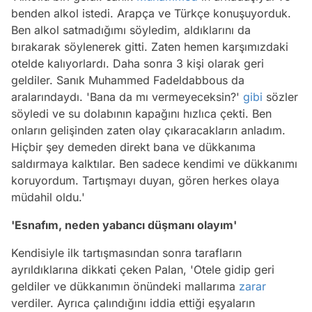
benden alkol istedi. Arapça ve Türkçe konuşuyorduk.
Ben alkol satmadığımı söyledim, aldıklarını da
bırakarak söylenerek gitti. Zaten hemen karşımızdaki
otelde kalıyorlardı. Daha sonra 3 kişi olarak geri
geldiler. Sanık Muhammed Fadeldabbous da
aralarındaydı. 'Bana da mı vermeyeceksin?'
gibi
sözler
söyledi ve su dolabının kapağını hızlıca çekti. Ben
onların gelişinden zaten olay çıkaracakların anladım.
Hiçbir şey demeden direkt bana ve dükkanıma
saldırmaya kalktılar. Ben sadece kendimi ve dükkanımı
koruyordum. Tartışmayı duyan, gören herkes olaya
müdahil oldu.'
'Esnafım, neden yabancı düşmanı olayım'
Kendisiyle ilk tartışmasından sonra tarafların
ayrıldıklarına dikkati çeken Palan, 'Otele gidip geri
geldiler ve dükkanımın önündeki mallarıma
zarar
verdiler. Ayrıca çalındığını iddia ettiği eşyaların