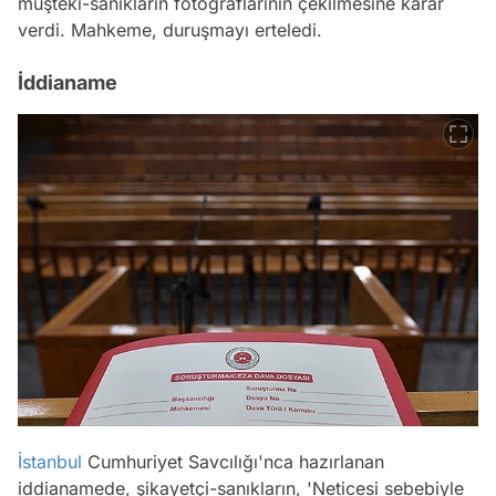
müşteki-sanıkların fotoğraflarının çekilmesine karar
verdi. Mahkeme, duruşmayı erteledi.
İddianame
İstanbul
Cumhuriyet Savcılığı'nca hazırlanan
iddianamede, şikayetçi-sanıkların, 'Neticesi sebebiyle