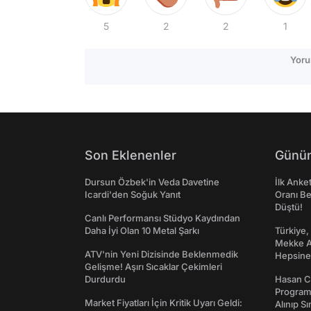
5
2
2
1
Yoru
Son Eklenenler
Günün
Dursun Özbek'in Veda Davetine
İlk Anke
Icardi'den Soğuk Yanıt
Oranı Be
Düştü!
Canlı Performansı Stüdyo Kaydından
Daha İyi Olan 10 Metal Şarkı
Türkiye,
Mekke An
ATV'nin Yeni Dizisinde Beklenmedik
Hepsine 
Gelişme! Aşırı Sıcaklar Çekimleri
Durdurdu
Hasan C
Programı
Market Fiyatları İçin Kritik Uyarı Geldi:
Alınıp Sı