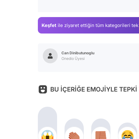
Keşfet
ile ziyaret ettiğin
tüm kategorileri tek
Can Dinibutunoglu
Onedio Üyesi
BU İÇERİĞE EMOJİYLE TEPKİ