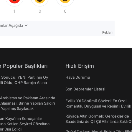
1
0
0
mlar Aşağıda
Reklam
 Popüler Başlıkları
Hızlı Erişim
t Sonucu: YENİ Parti'nin Oy
Hava Durumu
lli Oldu, CHP Barajın Altına
Son Depremler Listesi
 Arabistan ve Pakistan Arasında
Evlilik Yıl Dönümü Sözleri! En Özel
laşması: Birine Yapılan Saldırı
Romantik, Duygusal ve Resimli Evlilik 
Yapılmış Sayılacak
dönümü Mesajları
Rüyada Altın Görmek: Gerçekler de
an Kaya’nın Konuşanlar
Saadetiniz de Çil Çil Altınlarda Saklı Ol
na Katılan Seyirci Gözaltına
nır Dışı Edildi
Doğal Taşların Merak Edilen Tüm Etkil