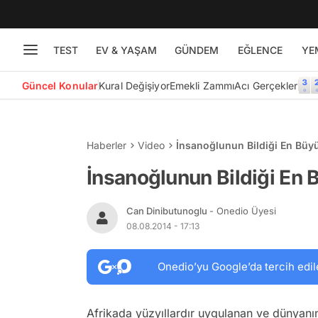
TEST
EV & YAŞAM
GÜNDEM
EĞLENCE
YE
Güncel Konular
Kural Değişiyor
Emekli Zammı
Acı Gerçekler
Haberler
Video
İnsanoğlunun Bildiği En Büyü
İnsanoğlunun Bildiği En 
Can Dinibutunoglu
- Onedio Üyesi
08.08.2014 - 17:13
Onedio’yu Google’da tercih edil
Afrikada yüzyıllardır uygulanan ve dünyanın 