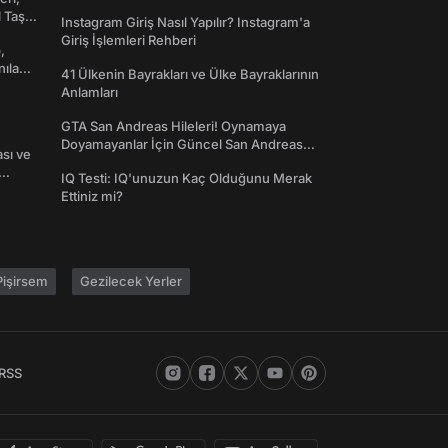
Toplanın!
l Taş
Instagram Giriş Nasıl Yapılır? Instagram'a
Giriş İşlemleri Rehberi
,
nılan
41 Ülkenin Bayrakları ve Ülke Bayraklarının
Anlamları
GTA San Andreas Hileleri! Oynamaya
Doyamayanlar İçin Güncel San Andreas
ası ve
Şifreleri
IQ Testi: IQ'unuzun Kaç Olduğunu Merak
Ettiniz mi?
işirsem
Gezilecek Yerler
RSS