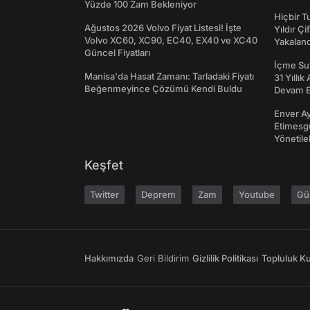
Yüzde 100 Zam Bekleniyor
Hiçbir 
Ağustos 2026 Volvo Fiyat Listesi! İşte
Yıldır Çi
Volvo XC60, XC90, EC40, EX40 ve XC40
Yakaland
Güncel Fiyatları
İçme Suy
Manisa'da Hasat Zamanı: Tarladaki Fiyatı
31 Yıllık
Beğenmeyince Çözümü Kendi Buldu
Devam E
Enver Ay
Etimesgu
Yönetileb
Keşfet
Twitter
Deprem
Zam
Youtube
Gü
Hakkımızda
Geri Bildirim
Gizlilik Politikası
Topluluk Kur