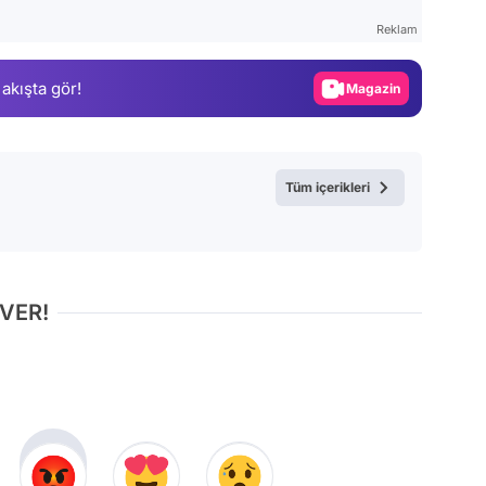
Test
Reklam
Gündem
 akışta gör!
Magazin
Video
Test
Tüm içerikleri
 VER!