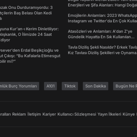
Enerjileri ve Şifa Alanları: Hangi Doğa
Tuzak Onu Durduramıyordu: 3
Ne İşe Yarar?
ftçilerin Baş Belası Olan Kedi
Emojilerin Anlamları: 2023 WhatsApp
ı
Instagram ve Twitter'da En Çok Kulla
Emojiler ve Anlamları
una Kur'an-ı Kerim Dinletiliyor:
Atasözleri ve Anlamları: A'dan Z'ye
 Alışkanlık, O İlimizde 24 Saat
Gündelik Hayatta En Sık Kullanılan
diyor
Atasözleri ve Anlamları
Tavla Diziliş Şekli Nasıldır? Erkek Tavl
sever'den Erdal Beşikçioğlu ve
Kız Tavlası Diziliş Şekilleri ve Oynama
t Çıkışı: “Bu Kafalarla Etimesgut
Yönleri
ilir mi?”
nlük Burç Yorumları
A101
Tiktok
Son Dakika
Bugün Ne P
alları
Reklam
İletişim
Kariyer
Kullanıcı Sözleşmesi
Yayın İlkeleri
Künye