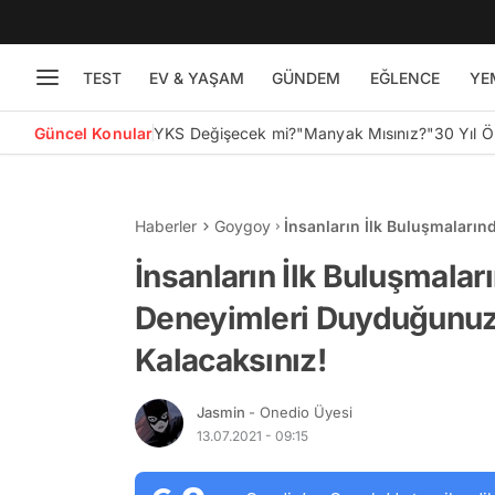
TEST
EV & YAŞAM
GÜNDEM
EĞLENCE
YE
Güncel Konular
YKS Değişecek mi?
"Manyak Mısınız?"
30 Yıl 
Haberler
Goygoy
İnsanların İlk Buluşmaları
Hayretler İçerisinde Kalacak
İnsanların İlk Buluşmalar
Deneyimleri Duyduğunuzd
Kalacaksınız!
Jasmin
- Onedio Üyesi
13.07.2021 - 09:15