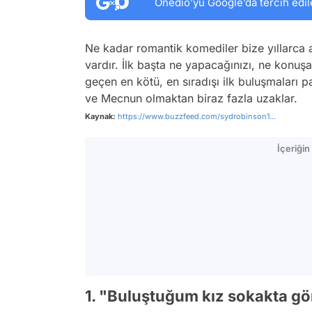
Onedio’yu Google’da tercih edil
Ne kadar romantik komediler bize yıllarca a
vardır. İlk başta ne yapacağınızı, ne konuş
geçen en kötü, en sıradışı ilk buluşmaları p
ve Mecnun olmaktan biraz fazla uzaklar.
Kaynak:
https://www.buzzfeed.com/sydrobinson1...
İçeriği
1. "Buluştuğum kız sokakta gör