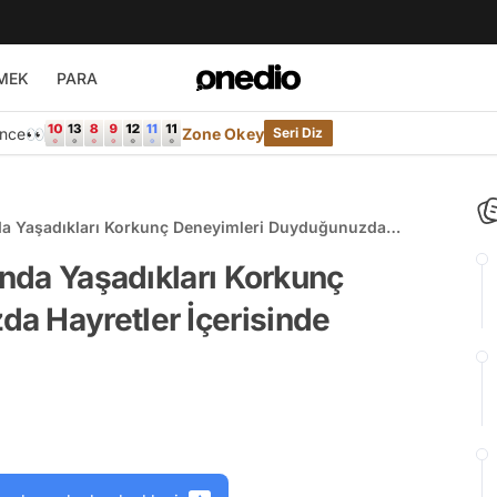
MEK
PARA
Önce👀
Zone Okey
Seri Diz
nda Yaşadıkları Korkunç Deneyimleri Duyduğunuzda
sınız!
ında Yaşadıkları Korkunç
a Hayretler İçerisinde