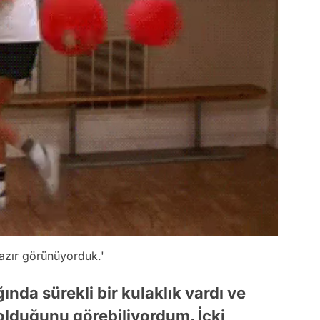
azır görünüyorduk.'
da sürekli bir kulaklık vardı ve
olduğunu görebiliyordum. İçki