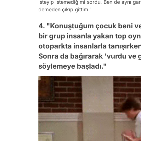
isteyip istemediğimi sordu. Ben de aynı g
demeden çıkıp gittim.'
4. "Konuştuğum çocuk beni ve 
bir grup insanla yakan top oy
otoparkta insanlarla tanışırken 
Sonra da bağırarak 'vurdu ve go
söylemeye başladı."