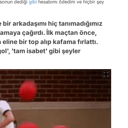
arsonun dediği
gibi
hesabımı ödedim ve hiçbir şey
bir arkadaşımı hiç tanımadığımız
namaya çağırdı. İlk maçtan önce,
eline bir top alıp kafama fırlattı.
l', 'tam isabet' gibi şeyler