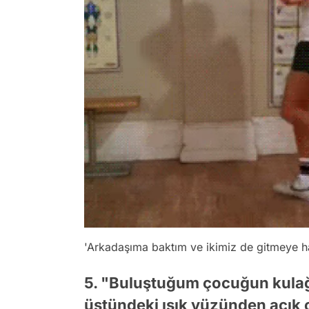
'Arkadaşıma baktım ve ikimiz de gitmeye h
5. "Buluştuğum çocuğun kulağın
üstündeki ışık yüzünden açık 