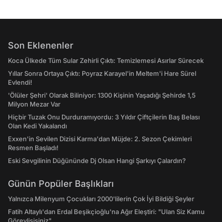
Son Eklenenler
Koca Ülkede Tüm Sular Zehirli Çıktı: Temizlemesi Asırlar Sürecek
Yıllar Sonra Ortaya Çıktı: Poyraz Karayel'in Meltem'i Hare Sürel
Evlendi!
'Ölüler Şehri' Olarak Biliniyor: 1300 Kişinin Yaşadığı Şehirde 1,5
Milyon Mezar Var
Hiçbir Tuzak Onu Durduramıyordu: 3 Yıldır Çiftçilerin Baş Belası
Olan Kedi Yakalandı
Exxen'in Sevilen Dizisi Karma'dan Müjde: 2. Sezon Çekimleri
Resmen Başladı!
Eski Sevgilinin Düğününde Dj Olsan Hangi Şarkıyı Çalardın?
Günün Popüler Başlıkları
Yalnızca Milenyum Çocukları 2000'lilerin Çok İyi Bildiği Şeyler
Fatih Altaylı'dan Erdal Beşikçioğlu'na Ağır Eleştiri: "Ulan Siz Kamu
Görevlisisiniz"