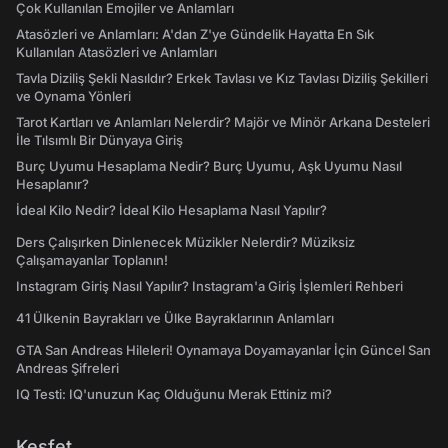
Çok Kullanılan Emojiler ve Anlamları
Atasözleri ve Anlamları: A'dan Z'ye Gündelik Hayatta En Sık
Kullanılan Atasözleri ve Anlamları
Tavla Diziliş Şekli Nasıldır? Erkek Tavlası ve Kız Tavlası Diziliş Şekilleri
ve Oynama Yönleri
Tarot Kartları ve Anlamları Nelerdir? Majör ve Minör Arkana Desteleri
İle Tılsımlı Bir Dünyaya Giriş
Burç Uyumu Hesaplama Nedir? Burç Uyumu, Aşk Uyumu Nasıl
Hesaplanır?
İdeal Kilo Nedir? İdeal Kilo Hesaplama Nasıl Yapılır?
Ders Çalışırken Dinlenecek Müzikler Nelerdir? Müziksiz
Çalışamayanlar Toplanın!
Instagram Giriş Nasıl Yapılır? Instagram'a Giriş İşlemleri Rehberi
41 Ülkenin Bayrakları ve Ülke Bayraklarının Anlamları
GTA San Andreas Hileleri! Oynamaya Doyamayanlar İçin Güncel San
Andreas Şifreleri
IQ Testi: IQ'unuzun Kaç Olduğunu Merak Ettiniz mi?
Keşfet