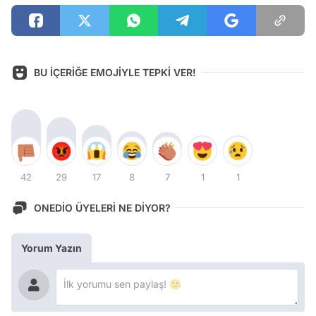
BU İÇERİĞE EMOJİYLE TEPKİ VER!
42
29
17
8
7
1
1
ONEDİO ÜYELERİ NE DİYOR?
Yorum Yazın