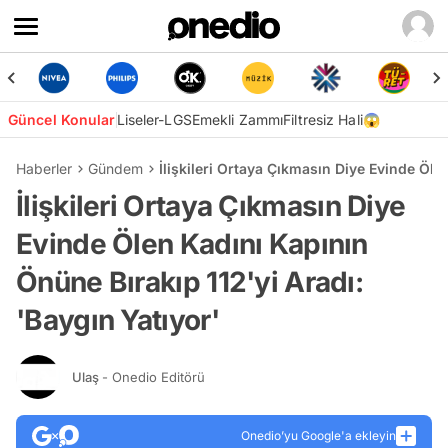
Güncel Konular
Liseler-LGS
Emekli Zammı
Filtresiz Hali😱
Haberler
Gündem
İlişkileri Ortaya Çıkmasın Diye Evinde Öle
İlişkileri Ortaya Çıkmasın Diye
Evinde Ölen Kadını Kapının
Önüne Bırakıp 112'yi Aradı:
'Baygın Yatıyor'
Ulaş
- Onedio Editörü
Onedio’yu Google'a ekleyin