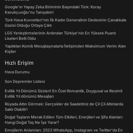
Google'ın Yapay Zeka Biriminin Başındaki Türk: Koray
Kavukçuoğlu'nu Tanıyalım!
Türk Hava Kuvvetleri'nin İlk Kadın Generalinin Dedesinin Çanakkale
Gazisi Olduğu Ortaya Çıktı
LGS Yerleştirmelerinin Ardından Türkiye'nin En Yüksek Puanlı
Liseleri Belli Oldu
Yaptıkları Komik Mesajlaşmalarla İletişimden Maksimum Verim Alan
Kişiler
Hızlı Erişim
Hava Durumu
Son Depremler Listesi
Evlilik Yıl Dönümü Sözleri! En Özel Romantik, Duygusal ve Resimli
Evlilik Yıl dönümü Mesajları
Rüyada Altın Görmek: Gerçekler de Saadetiniz de Çil Çil Altınlarda
Saklı Olabilir!
Doğal Taşların Merak Edilen Tüm Etkileri, Enerjileri ve Şifa Alanları:
Hangi Doğal Taş Ne İşe Yarar?
Emojilerin Anlamları: 2023 WhatsApp, Instagram ve Twitter'da En