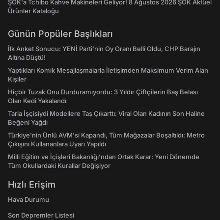
ŞOK'a Tchibo Kahve Makineleri Geliyor! 8 Ağustos 2026 ŞOK Aktüel
Ürünler Kataloğu
Günün Popüler Başlıkları
İlk Anket Sonucu: YENİ Parti'nin Oy Oranı Belli Oldu, CHP Barajın
Altına Düştü!
Yaptıkları Komik Mesajlaşmalarla İletişimden Maksimum Verim Alan
Kişiler
Hiçbir Tuzak Onu Durduramıyordu: 3 Yıldır Çiftçilerin Baş Belası
Olan Kedi Yakalandı
Tarla İşçisiydi Modellere Taş Çıkarttı: Viral Olan Kadının Son Haline
Beğeni Yağdı
Türkiye'nin Ünlü AVM'si Kapandı, Tüm Mağazalar Boşaltıldı: Metro
Çıkışını Kullananlara Uyarı Yapıldı
Milli Eğitim ve İçişleri Bakanlığı’ndan Ortak Karar: Yeni Dönemde
Tüm Okullardaki Kurallar Değişiyor
Hızlı Erişim
Hava Durumu
Son Depremler Listesi