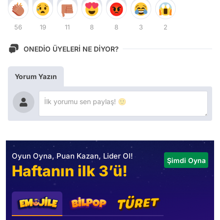
56
19
11
8
8
3
2
ONEDİO ÜYELERİ NE DİYOR?
Yorum Yazın
Oyun Oyna, Puan Kazan, Lider Ol!
Şimdi Oyna
Haftanın ilk 3’ü!