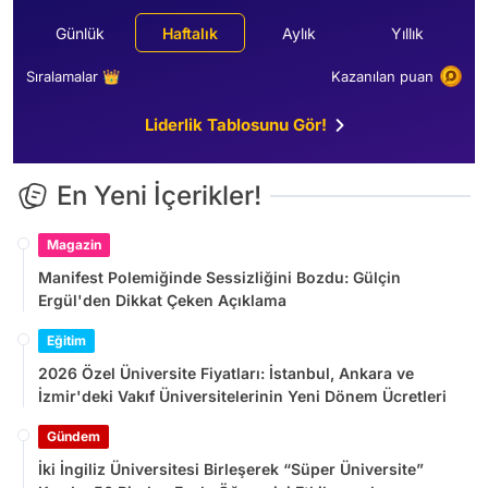
Günlük
Haftalık
Aylık
Yıllık
Sıralamalar 👑
Kazanılan puan
Liderlik Tablosunu Gör!
En Yeni İçerikler!
Magazin
Manifest Polemiğinde Sessizliğini Bozdu: Gülçin
Ergül'den Dikkat Çeken Açıklama
Eğitim
2026 Özel Üniversite Fiyatları: İstanbul, Ankara ve
İzmir'deki Vakıf Üniversitelerinin Yeni Dönem Ücretleri
Gündem
İki İngiliz Üniversitesi Birleşerek “Süper Üniversite”