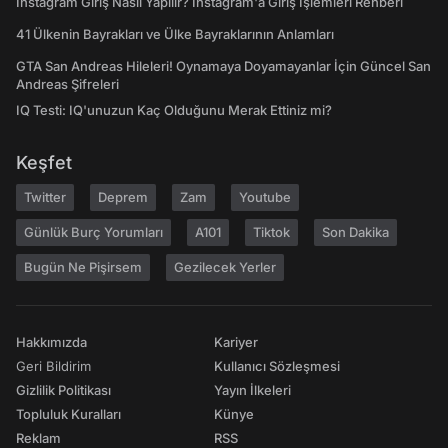
Instagram Giriş Nasıl Yapılır? Instagram'a Giriş İşlemleri Rehberi
41 Ülkenin Bayrakları ve Ülke Bayraklarının Anlamları
GTA San Andreas Hileleri! Oynamaya Doyamayanlar İçin Güncel San
Andreas Şifreleri
IQ Testi: IQ'unuzun Kaç Olduğunu Merak Ettiniz mi?
Keşfet
Twitter
Deprem
Zam
Youtube
Günlük Burç Yorumları
A101
Tiktok
Son Dakika
Bugün Ne Pişirsem
Gezilecek Yerler
Hakkımızda
Kariyer
Geri Bildirim
Kullanıcı Sözleşmesi
Gizlilik Politikası
Yayın İlkeleri
Topluluk Kuralları
Künye
Reklam
RSS