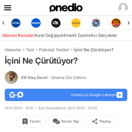
Güncel Konular
Kural Değişiyor
Emekli Zammı
Acı Gerçekler
Haberler
Test
Psikoloji Testleri
İçini Ne Çürütüyor?
İçini Ne Çürütüyor?
Elif Ateş Dereli
- Sinema Dizi Editörü
Onedio’yu Google'a ekleyin
25.11.2023 - 15:31
Son Güncelleme: 26.11.2023 - 01:52
Favori
Yorum Yap
Paylaş