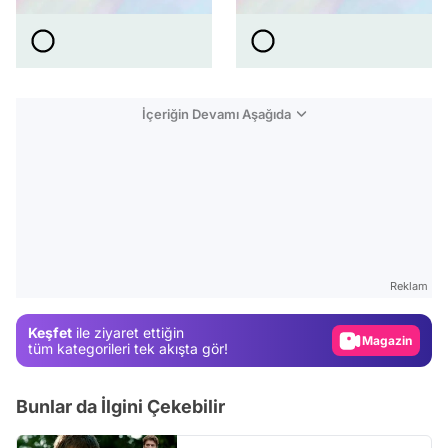
İçeriğin Devamı Aşağıda
Video
Test
Gündem
Reklam
Magazin
Keşfet
ile ziyaret ettiğin
Video
tüm kategorileri tek akışta gör!
Test
Bunlar da İlgini Çekebilir