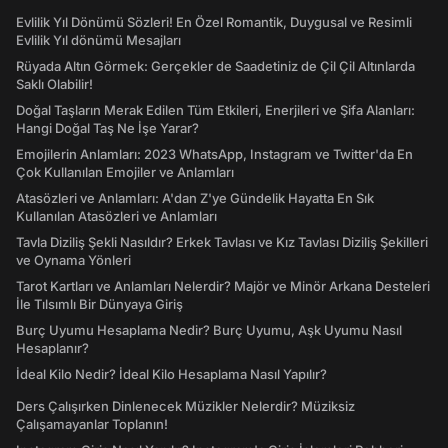
Evlilik Yıl Dönümü Sözleri! En Özel Romantik, Duygusal ve Resimli
Evlilik Yıl dönümü Mesajları
Rüyada Altın Görmek: Gerçekler de Saadetiniz de Çil Çil Altınlarda
Saklı Olabilir!
Doğal Taşların Merak Edilen Tüm Etkileri, Enerjileri ve Şifa Alanları:
Hangi Doğal Taş Ne İşe Yarar?
Emojilerin Anlamları: 2023 WhatsApp, Instagram ve Twitter'da En
Çok Kullanılan Emojiler ve Anlamları
Atasözleri ve Anlamları: A'dan Z'ye Gündelik Hayatta En Sık
Kullanılan Atasözleri ve Anlamları
Tavla Diziliş Şekli Nasıldır? Erkek Tavlası ve Kız Tavlası Diziliş Şekilleri
ve Oynama Yönleri
Tarot Kartları ve Anlamları Nelerdir? Majör ve Minör Arkana Desteleri
İle Tılsımlı Bir Dünyaya Giriş
Burç Uyumu Hesaplama Nedir? Burç Uyumu, Aşk Uyumu Nasıl
Hesaplanır?
İdeal Kilo Nedir? İdeal Kilo Hesaplama Nasıl Yapılır?
Ders Çalışırken Dinlenecek Müzikler Nelerdir? Müziksiz
Çalışamayanlar Toplanın!