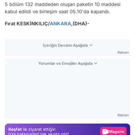
5 bölüm 132 maddeden oluşan paketin 10 maddesi
kabul edildi ve birleşim saat 05.10'da kapandı.
Fırat KESKİNKILIÇ/
ANKARA
,(DHA)-
İçeriğin Devamı Aşağıda
Reklam
Yorumlar ve Emojiler Aşağıda
Video
Test
Reklam
Gündem
Keşfet
ile ziyaret ettiğin
Magazin
tüm kategorileri tek akışta gör!