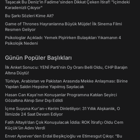
Taşacak Bu Deniz'in Fadime'sinden Dikkat Çeken İtiraf! "İçimdeki
Karadenizli Çıkıyor"
Bu Şarkı Sözleri Kime Ait?
Game of Thrones Hayranlarına Büyük Müjde! İlk Sinema Filmi
Resmen Geliyor
Psikologlar Açıkladı: Yemek Pişirirken Bulaşıkları Yıkamanın 4
Psikolojik Nedeni
Günün Popüler Başlıkları
İlk Anket Sonucu: YENİ Parti'nin Oy Oranı Belli Oldu, CHP Barajın
Altına Düştü!
Türkiye, Arabistan ve Pakistan Arasında Mekke Anlaşması: Birine
Yapılan Saldırı Hepsine Yapılmış Sayılacak
Hasan Can Kaya’nın Konuşanlar Programına Katılan Seyirci
Gözaltına Alınıp Sınır Dışı Edildi
İçme Suyuna Kur'an-ı Kerim Dinletiliyor: 31 Yıllık Alışkanlık, O
İlimizde 24 Saat Devam Ediyor
Fatih Altaylı’dan Çok Konuşulacak İddia: ROK İtirafçı Oldu Cem
Küçük’ün Adını Verdi
Enver Aysever'den Erdal Beşikçioğlu ve Etimesgut Çıkışı: “Bu