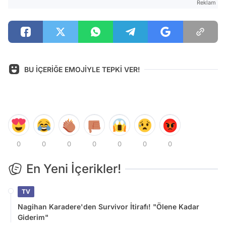
Reklam
BU İÇERİĞE EMOJİYLE TEPKİ VER!
0
0
0
0
0
0
0
En Yeni İçerikler!
TV
Nagihan Karadere'den Survivor İtirafı! "Ölene Kadar
Giderim"