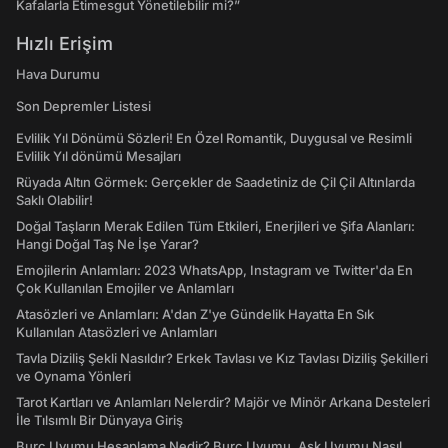
Kafalarla Etimesgut Yönetilebilir mi?”
Hızlı Erişim
Hava Durumu
Son Depremler Listesi
Evlilik Yıl Dönümü Sözleri! En Özel Romantik, Duygusal ve Resimli
Evlilik Yıl dönümü Mesajları
Rüyada Altın Görmek: Gerçekler de Saadetiniz de Çil Çil Altınlarda
Saklı Olabilir!
Doğal Taşların Merak Edilen Tüm Etkileri, Enerjileri ve Şifa Alanları:
Hangi Doğal Taş Ne İşe Yarar?
Emojilerin Anlamları: 2023 WhatsApp, Instagram ve Twitter'da En
Çok Kullanılan Emojiler ve Anlamları
Atasözleri ve Anlamları: A'dan Z'ye Gündelik Hayatta En Sık
Kullanılan Atasözleri ve Anlamları
Tavla Diziliş Şekli Nasıldır? Erkek Tavlası ve Kız Tavlası Diziliş Şekilleri
ve Oynama Yönleri
Tarot Kartları ve Anlamları Nelerdir? Majör ve Minör Arkana Desteleri
İle Tılsımlı Bir Dünyaya Giriş
Burç Uyumu Hesaplama Nedir? Burç Uyumu, Aşk Uyumu Nasıl