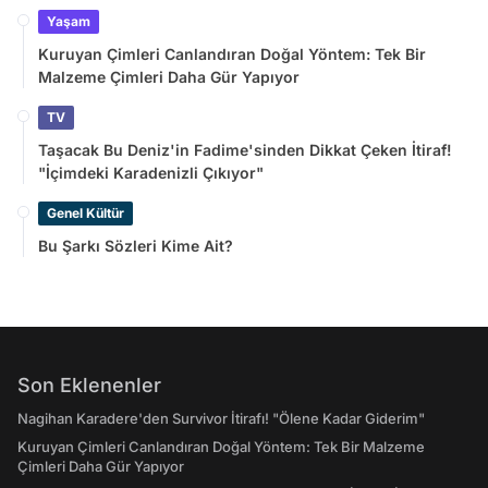
Yaşam
Kuruyan Çimleri Canlandıran Doğal Yöntem: Tek Bir
Malzeme Çimleri Daha Gür Yapıyor
TV
Taşacak Bu Deniz'in Fadime'sinden Dikkat Çeken İtiraf!
"İçimdeki Karadenizli Çıkıyor"
Genel Kültür
Bu Şarkı Sözleri Kime Ait?
Son Eklenenler
Nagihan Karadere'den Survivor İtirafı! "Ölene Kadar Giderim"
Kuruyan Çimleri Canlandıran Doğal Yöntem: Tek Bir Malzeme
Çimleri Daha Gür Yapıyor