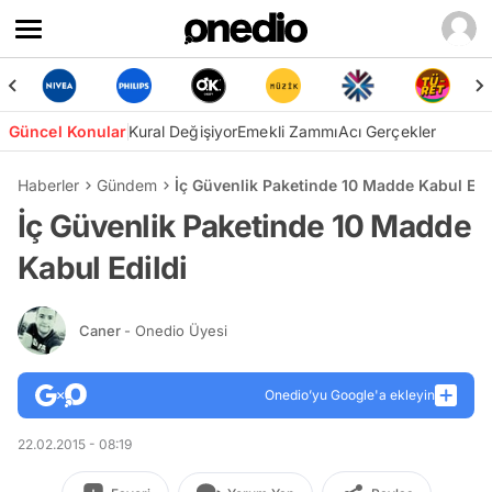
Güncel Konular
Kural Değişiyor
Emekli Zammı
Acı Gerçekler
Haberler
Gündem
İç Güvenlik Paketinde 10 Madde Kabul Edi
İç Güvenlik Paketinde 10 Madde
Kabul Edildi
Caner
- Onedio Üyesi
Onedio’yu Google'a ekleyin
22.02.2015 - 08:19