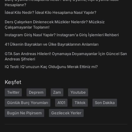
Hesaplanır?
İdeal Kilo Nedir? İdeal Kilo Hesaplama Nasıl Yapılır?
Ders Çalışırken Dinlenecek Müzikler Nelerdir? Müziksiz
Çalışamayanlar Toplanın!
Instagram Giriş Nasıl Yapılır? Instagram'a Giriş İşlemleri Rehberi
41 Ülkenin Bayrakları ve Ülke Bayraklarının Anlamları
GTA San Andreas Hileleri! Oynamaya Doyamayanlar İçin Güncel San
Andreas Şifreleri
IQ Testi: IQ'unuzun Kaç Olduğunu Merak Ettiniz mi?
Keşfet
Twitter
Deprem
Zam
Youtube
Günlük Burç Yorumları
A101
Tiktok
Son Dakika
Bugün Ne Pişirsem
Gezilecek Yerler